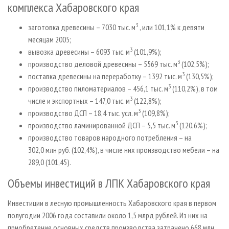
комплекса Хабаровского края
3
заготовка древесины – 7030 тыс. м
, или 101,1% к девяти
месяцам 2005;
3
вывозка древесины – 6093 тыс. м
(101,9%);
3
производство деловой древесины – 5569 тыс. м
(102,5%);
3
поставка древесины на переработку – 1392 тыс. м
(130,5%);
3
производство пиломатериалов – 456,1 тыс. м
(110,2%), в том
3
числе и экспортных – 147,0 тыс. м
(122,8%);
3
производство ДСП – 18,4 тыс. усл. м
(109,8%);
3
производство ламинированной ДСП – 5,5 тыс. м
(120,6%);
производство товаров народного потребления – на
302,0 млн руб. (102,4%), в числе них производство мебели – на
289,0 (101,45).
Объемы инвестиций в ЛПК Хабаровского края
Инвестиции в лесную промышленность Хабаровского края в первом
полугодии 2006 года составили около 1,5 млрд рублей. Из них на
приобретение основных средств производства затрачено 668 млн