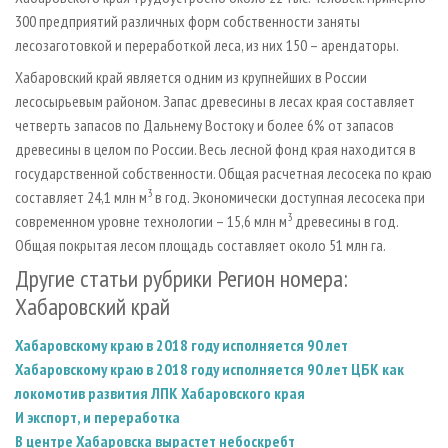
300 предприятий различных форм собственности заняты
лесозаготовкой и переработкой леса, из них 150 – арендаторы.
Хабаровский край является одним из крупнейших в России
лесосырьевым районом. Запас древесины в лесах края составляет
четверть запасов по Дальнему Востоку и более 6% от запасов
древесины в целом по России. Весь лесной фонд края находится в
государственной собственности. Общая расчетная лесосека по краю
3
составляет 24,1 млн м
в год. Экономически доступная лесосека при
3
современном уровне технологии – 15,6 млн м
древесины в год.
Общая покрытая лесом площадь составляет около 51 млн га.
Другие статьи рубрики Регион номера:
Хабаровский край
Хабаровскому краю в 2018 году исполняется 90 лет
Хабаровскому краю в 2018 году исполняется 90 лет
ЦБК как
локомотив развития ЛПК Хабаровского края
И экспорт, и переработка
В центре Хабаровска вырастет небоскребт