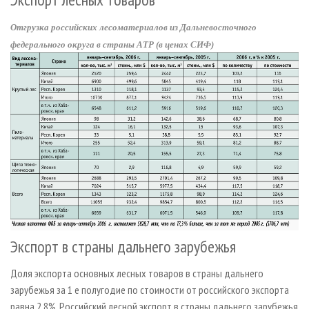
СУШКА ДРЕВЕСИНЫ
ПЕРСОНЫ
КОНТАКТЫ
РЕКЛАМА
Отгрузка российских лесоматериалов из Дальневосточного
ПРОИЗВОДСТВО ДРЕВЕСНЫХ ПЛИТ
МОБИЛЬНЫЕ ВЫСТАВКИ
РЕКЛАМА НА САЙТЕ
федерального округа в страны АТР (в ценах СИФ)
ДЕРЕВЯННОЕ ДОМОСТРОЕНИЕ
ОФИЦИАЛЬНЫЕ ДЕЛЕГАЦИИ
ПРОИЗВОДСТВО МЕБЕЛИ
ПРИОРИТЕТНЫЕ ИНВЕСТПРОЕКТЫ
БИОЭНЕРГЕТИКА
RUSSIAN FORESTRY REVIEW
ЦБП
ГАЗЕТА ЛЕСПРОМФОРУМ
ИНСТРУМЕНТ И МАТЕРИАЛЫ
БИБЛИОТЕКА СПЕЦИАЛИСТА
Экспорт в страны дальнего зарубежья
Доля экспорта основных лесных товаров в страны дальнего
зарубежья за 1 е полугодие по стоимости от российского экспорта
равна 2,8%. Российский лесной экспорт в страны дальнего зарубежья