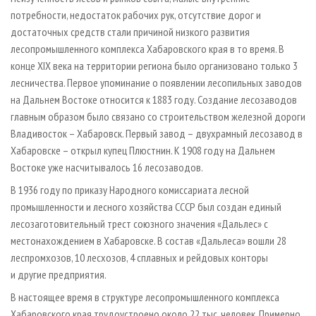
потребности, недостаток рабочих рук, отсутствие дорог и
достаточных средств стали причиной низкого развития
лесопромышленного комплекса Хабаровского края в то время. В
конце XIX века на территории региона было организовано только 3
лесничества. Первое упоминание о появлении лесопильных заводов
на Дальнем Востоке относится к 1883 году. Создание лесозаводов
главным образом было связано со строительством железной дороги
Владивосток – Хабаровск. Первый завод – двухрамный лесозавод в
Хабаровске – открыл купец Плюстнин. К 1908 году на Дальнем
Востоке уже насчитывалось 16 лесозаводов.
В 1936 году по приказу Народного комиссариата лесной
промышленности и лесного хозяйства СССР был создан единый
лесозаготовительный трест союзного значения «Дальлес» с
местонахождением в Хабаровске. В состав «Дальлеса» вошли 28
леспромхозов, 10 лесхозов, 4 сплавных и рейдовых конторы
и другие предприятия.
В настоящее время в структуре лесопромышленного комплекса
Хабаровского края трудоустроено около 22 тыс. человек. Примерно