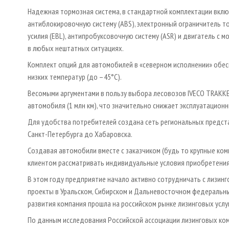
Надежная тормозная система, в стандартной комплектации вкл
антиблокировочную систему (ABS), электронный ограничитель т
усилия (EBL), антипробуксовочную систему (ASR) и двигатель с
в любых нештатных ситуациях.
Комплект опций для автомобилей в «северном исполнении» обе
низких температур (до –45°С).
Весомыми аргументами в пользу выбора лесовозов IVECO TRAKK
автомобиля (1 млн км), что значительно снижает эксплуатацион
Для удобства потребителей создана сеть региональных предст
Санкт-Петербурга до Хабаровска.
Создавая автомобили вместе с заказчиком (будь то крупные ко
клиентом рассматривать индивидуальные условия приобретения
В этом году предприятие начало активно сотрудничать с лизин
проекты в Уральском, Сибирском и Дальневосточном федеральных
развития компания прошла на российском рынке лизинговых услу
По данным исследования Российской ассоциации лизинговых ком