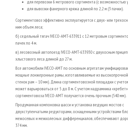
для перевозки 6 метрового сортимента (с возможностью 
для вывозки фанерного кряжа длиной по 2,2 м (3 пачки).
Сортиментовоз эффективно эксплуатируется с двух- или трехо
ним объем леса;
б) седельный тягач IVECO-AMT-633911 с 12 метровым сортименто
пачек по 4 м.
в) лесовозный автопоезд IVECO-AMT-633930 с двухосным прице
хлыстового леса длиной до 27 м.
Все автомобили IVECO-AMT по основным агрегатам унифицирова
мощные лонжеронные рамы, изготавливаемые из высокопрочной
стенок рам – 10 мм). Длина сортиментовозной площадки с учето
может варьироваться от 5 до 8 м. С учетом надрамника «хребет»
сортиментовоза IVECO-AMT получается очень прочным (540 мм).
Продуманная компоновка шасси и установка ведущих мостов с
двухступенчатыми редукторами, оснащенными устройствами бл
межосевых и межколесных дифференциалов, обеспечивают дор
374 мм.