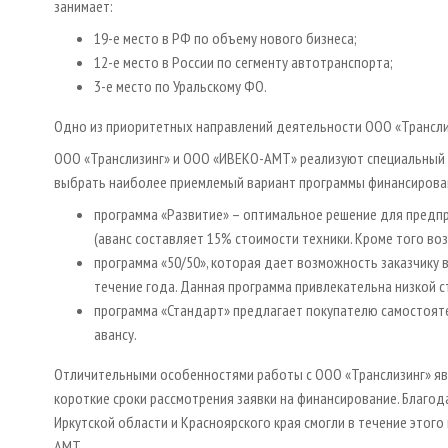
занимает:
19-е место в РФ по объему нового бизнеса;
12-е место в России по сегменту автотранспорта;
3-е место по Уральскому ФО.
Одно из приоритетных направлений деятельности ООО «Транслиз
ООО «Транслизинг» и ООО «ИВЕКО-АМТ» реализуют специальный л
выбрать наиболее приемлемый вариант программы финансирова
программа «Развитие» – оптимальное решение для предп
(аванс составляет 15% стоимости техники. Кроме того во
программа «50/50», которая дает возможность заказчику 
течение года. Данная программа привлекательна низкой с
программа «Стандарт» предлагает покупателю самостояте
авансу.
Отличительными особенностями работы с ООО «Транслизинг» яв
короткие сроки рассмотрения заявки на финансирование. Благо
Иркутской области и Красноярского края смогли в течение этог
AMT.