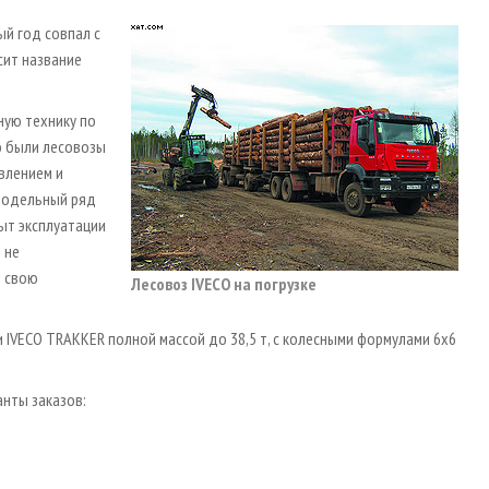
ый год совпал с
сит название
ную технику по
о были лесовозы
явлением и
 модельный ряд
ыт эксплуатации
 не
т свою
Лесовоз IVECO на погрузке
VECO TRAKKER полной массой до 38,5 т, с колесными формулами 6х6
нты заказов: