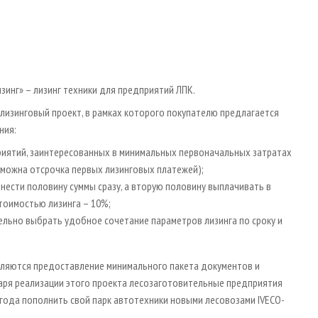
инг» – лизинг техники для предприятий ЛПК.
изинговый проект, в рамках которого покупателю предлагается
ния:
риятий, заинтересованных в минимальных первоначальных затратах
зможна отсрочка первых лизинговых платежей);
внести половину суммы сразу, а вторую половину выплачивать в
тоимостью лизинга – 10%;
льно выбрать удобное сочетание параметров лизинга по сроку и
ляются предоставление минимального пакета документов и
даря реализации этого проекта лесозаготовительные предприятия
о года пополнить свой парк автотехники новыми лесовозами IVECO-