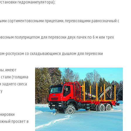
установки гидроманипулятора);
сными сортиментовозными прицепами, перевозящими равнозначный с
возным полуприцепом для перевозки двух пачек по 6 м или трех
пом-роспуском со складывающимся дышлом для перевозки
ны, имеют
 стали (толщина
м заднего свеса
 у
окировки
ожный просвет в