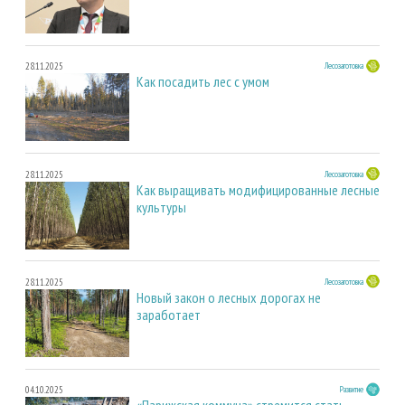
28.11.2025
Лесозаготовка
Как посадить лес с умом
28.11.2025
Лесозаготовка
Как выращивать модифицированные лесные
культуры
28.11.2025
Лесозаготовка
Новый закон о лесных дорогах не
заработает
04.10.2025
Развитие
«Парижская коммуна» стремится стать