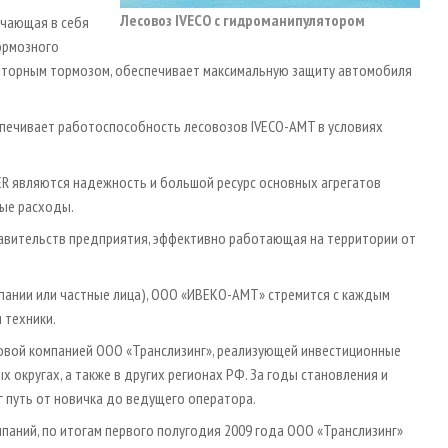
Лесовоз IVECO с гидроманипулятором
ючающая в себя
ормозного
 моторным тормозом, обеспечивает максимальную защиту автомобиля
спечивает работоспособность лесовозов IVECO-AMT в условиях
ER являются надежность и большой ресурс основных агрегатов
ные расходы.
авительств предприятия, эффективно работающая на территории от
мпании или частные лица), ООО «ИВЕКО-АМТ» стремится с каждым
 техники.
говой компанией ООО «Транслизинг», реализующей инвестиционные
 округах, а также в других регионах РФ. За годы становления и
г путь от новичка до ведущего оператора.
паний, по итогам первого полугодия 2009 года ООО «Транслизинг»