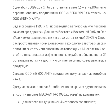
5 декабря 2009 года СП будет отмечать свое 15-летие. Юбилейн
переименованием предприятия: ОOO «ИВЕКО-УРАЛАЗ» теперь но
ООО «ИВЕКО-АМТ».
Еще в середине 1990-х СП производило автомобильную лесовоз
заказам предприятий Дальнего Востока и Восточной Сибири. Эт
«Урал­Ивеко» для перевозки леса в хлыстах длиной 23−27 м. С по
распространением «скандинавской» технологии заготовки леса
пополнился сортиментовозными автопоездами. Многолетний оп
этой техники доказал эффективность ее работы. Специалисты СП
останавливаются на достигнутом и непрерывно совершенствую
продукцию.
Сегодня ООО «ИВЕКО-АМТ» предлагает покупателям автомобили I
и 6х4.
Среди лесозаготовителей наиболее популярны следующие вариа
а) сортиментовоз IVECO-AMT-633920, который предназначен:
для перевозки двух пачек 4 метрового сортимента;