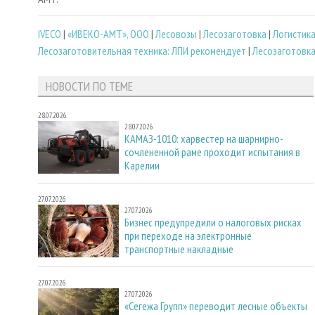
IVECO
|
«ИВЕКО-АМТ», ООО
|
Лесовозы
|
Лесозаготовка
|
Логистик
Лесозаготовительная техника: ЛПИ рекомендует
|
Лесозаготовк
НОВОСТИ ПО ТЕМЕ
28.07.2026
28.07.2026
КАМАЗ-1010: харвестер на шарнирно-
сочлененной раме проходит испытания в
Карелии
27.07.2026
27.07.2026
Бизнес предупредили о налоговых рисках
при переходе на электронные
транспортные накладные
27.07.2026
27.07.2026
«Сегежа Групп» переводит лесные объекты