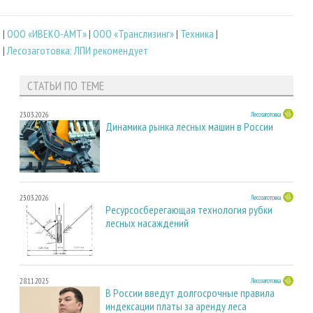
а
|
ООО «ИВЕКО-АМТ»
|
ООО «Транслизинг»
|
Техника
|
а
|
Лесозаготовка: ЛПИ рекомендует
СТАТЬИ ПО ТЕМЕ
23.03.2026
Лесозаготовка
Динамика рынка лесных машин в России
23.03.2026
Лесозаготовка
Ресурсосберегающая технология рубки
лесных насаждений
28.11.2025
Лесозаготовка
В России введут долгосрочные правила
индексации платы за аренду леса