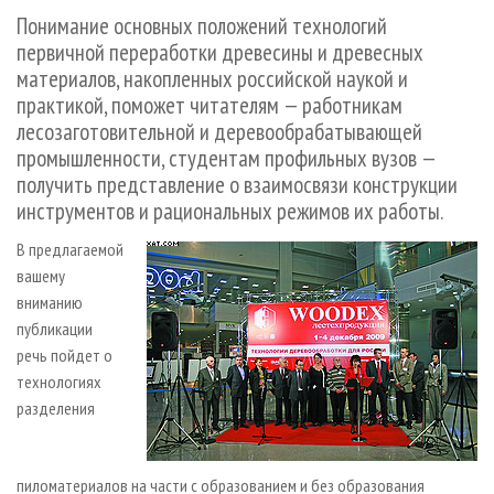
СУШКА ДРЕВЕСИНЫ
ПЕРСОНЫ
КОНТАКТЫ
РЕКЛАМА
Понимание основных положений технологий
первичной переработки древесины и древесных
ПРОИЗВОДСТВО ДРЕВЕСНЫХ ПЛИТ
МОБИЛЬНЫЕ ВЫСТАВКИ
РЕКЛАМА НА САЙТЕ
материалов, накопленных российской наукой и
ДЕРЕВЯННОЕ ДОМОСТРОЕНИЕ
ОФИЦИАЛЬНЫЕ ДЕЛЕГАЦИИ
практикой, поможет читателям — работникам
ПРОИЗВОДСТВО МЕБЕЛИ
ПРИОРИТЕТНЫЕ ИНВЕСТПРОЕКТЫ
лесозаготовительной и деревообрабатывающей
промышленности, студентам профильных вузов —
БИОЭНЕРГЕТИКА
RUSSIAN FORESTRY REVIEW
получить представление о взаимосвязи конструкции
ЦБП
ГАЗЕТА ЛЕСПРОМФОРУМ
инструментов и рациональных режимов их работы.
ИНСТРУМЕНТ И МАТЕРИАЛЫ
БИБЛИОТЕКА СПЕЦИАЛИСТА
В предлагаемой
вашему
вниманию
публикации
речь пойдет о
технологиях
разделения
пиломатериалов на части с образованием и без образования