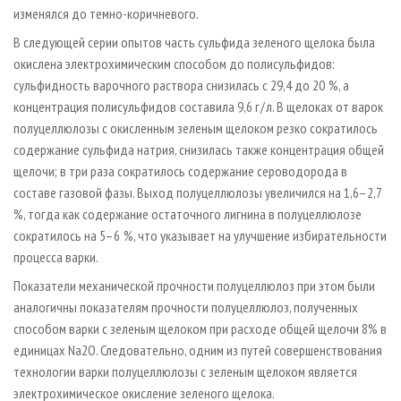
изменялся до темно-коричневого.
В следующей серии опытов часть сульфида зеленого щелока была
окислена электрохимическим способом до полисульфидов:
сульфидность варочного раствора снизилась с 29,4 до 20 %, а
концентрация полисульфидов составила 9,6 г / л. В щелоках от варок
полуцеллюлозы с окисленным зеленым щелоком резко сократилось
содержание сульфида натрия, снизилась также концентрация общей
щелочи; в три раза сократилось содержание сероводорода в
составе газовой фазы. Выход полуцеллюлозы увеличился на 1,6–2,7
%, тогда как содержание остаточного лигнина в полуцеллюлозе
сократилось на 5–6 %, что указывает на улучшение избирательности
процесса варки.
Показатели механической прочности полуцеллюлоз при этом были
аналогичны показателям прочности полуцеллюлоз, полученных
способом варки с зеленым щелоком при расходе общей щелочи 8% в
единицах Na2O. Следовательно, одним из путей совершенствования
технологии варки полуцеллюлозы с зеленым щелоком является
электрохимическое окисление зеленого щелока.