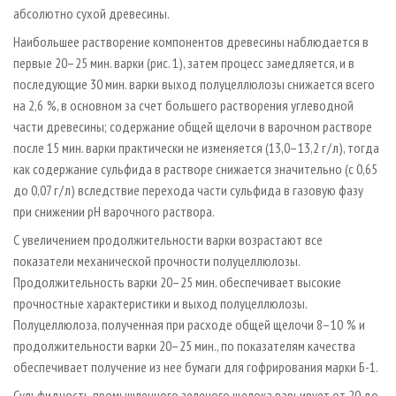
абсолютно сухой древесины.
Наибольшее растворение компонентов древесины наблюдается в
первые 20–25 мин. варки (рис. 1), затем процесс замедляется, и в
последующие 30 мин. варки выход полуцеллюлозы снижается всего
на 2,6 %, в основном за счет большего растворения углеводной
части древесины; содержание общей щелочи в варочном растворе
после 15 мин. варки практически не изменяется (13,0–13,2 г / л), тогда
как содержание сульфида в растворе снижается значительно (с 0,65
до 0,07 г / л) вследствие перехода части сульфида в газовую фазу
при снижении рН варочного раствора.
С увеличением продолжительности варки возрастают все
показатели механической прочности полуцеллюлозы.
Продолжительность варки 20–25 мин. обеспечивает высокие
прочностные характеристики и выход полуцеллюлозы.
Полуцеллюлоза, полученная при расходе общей щелочи 8–10 % и
продолжительности варки 20–25 мин., по показателям качества
обеспечивает получение из нее бумаги для гофрирования марки Б-1.
Сульфидность промышленного зеленого щелока варьирует от 20 до