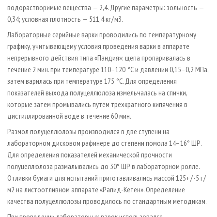
водорастворимые вещества — 2,4. Другие параметры: зольность —
0,34; условная плотность — 511,4 кг / м3.
Лабораторные серийные варки проводились по температурному
графику, учитывающему условия проведения варки в аппарате
непрерывного действия типа «Пандия»: щепа пропаривалась в
течение 2 мин. при температуре 110–120 °С и давлении 0,15–0,2 МПа,
затем варилась при температуре 175 °С. Для определения
показателей выхода полуцеллюлоза измельчалась на спички,
которые затем промывались путем трехкратного кипячения в
дистиллированной воде в течение 60 мин.
Размол полуцеллюлозы производился в две ступени на
лабораторном дисковом рафинере до степени помола 14–16° ШР.
Для определения показателей механической прочности
полуцеллюлоза размалывались до 30° ШР в лабораторном ролле.
Отливки бумаги для испытаний приготавливались массой 125+ / -5 г /
м2 на листоотливном аппарате «Рапид-Кетен». Определение
качества полуцеллюлозы проводилось по стандартным методикам.
При проведении лабораторных варок использовался