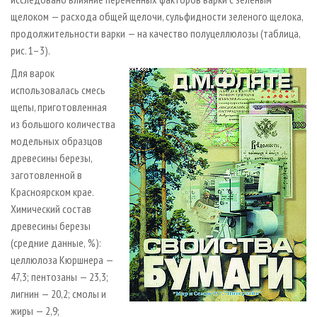
щелоком — расхода общей щелочи, сульфидности зеленого щелока,
продолжительности варки — на качество полуцеллюлозы (таблица,
рис. 1–3).
Для варок
использовалась смесь
щепы, приготовленная
из большого количества
модельных образцов
древесины березы,
заготовленной в
Красноярском крае.
Химический состав
древесины березы
(средние данные, %):
целлюлоза Кюршнера —
47,3; пентозаны — 23,3;
лигнин — 20,2; смолы и
жиры — 2,9;