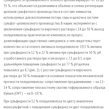
35 %, что объясняется различиями в объемах и схемах регенерации
щелоков сульфатного производства и в составе химикатов,
используемых для восполнения потерь серы и щелочи в системе
сульфат-целлюлозного производства. В наших экспериментах с
увеличением сульфидности варочного раствора с 24 до 50 % выход
полуцеллюлозы практически не изменялся, но процесс
делигнификации существенно замедлялся, о чем свидетельствует
количество остаточного лигнина в полуцеллюлозе: 19,5 % лигнина
при сульфидности 12 % и 22 % лигнина при сульфидности 50 %; рН
отработанного раствора при этом возрос с 7,3 до 8,5, а при
дальнейшем повышении сульфидности до 77 % рН щелока
повысился до 8,7 (рис. 2). С ростом сульфидности варочного
раствора до 50 % повышаются основные показатели механической
прочности полуцеллюлозы: сопротивление продавливанию — на 12–
14 %, сопротивление плоскостному сжатию гофрированного образца
бумаги (СМТ) — на 8–10 %.
При сульфидности 12 % полуцеллюлоза по цвету аналогична
моносульфитной, с повышением сульфидности цвет полуцеллюлозы