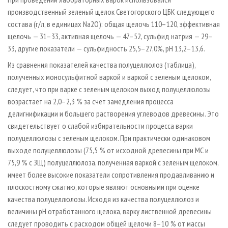
производственный зеленый щелок Светогорского ЦБК следующего
состава (г/л, в единицах Na2O): общая щелочь 110–120, эффективная
щелочь — 31–33, активная щелочь — 47–52, сульфид натрия — 29–
33, другие показатели — сульфидность 25,5–27,0%, рН 13,2–13,6.
Из сравнения показателей качества полуцеллюлоз (таблица),
полученных моносульфитной варкой и варкой с зеленым щелоком,
следует, что при варке с зеленым щелоком выход полуцеллюлозы
возрастает на 2,0–2,3 % за счет замедления процесса
делигнификации и большего растворения углеводов древесины. Это
свидетельствует о слабой избирательности процесса варки
полуцеллюлозы с зеленым щелоком. При практически одинаковом
выходе полуцеллюлозы (75,5 % от исходной древесины при МС и
75,9 % с ЗЩ) полуцеллюлоза, полученная варкой с зеленым щелоком,
имеет более высокие показатели сопротивления продавливанию и
плоскостному сжатию, которые являют основными при оценке
качества полуцеллюлозы. Исходя из качества полуцеллюлоз и
величины рН отработанного щелока, варку лиственной древесины
следует проводить с расходом общей щелочи 8–10 % от массы