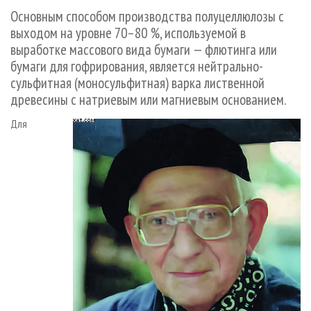
СУШКА ДРЕВЕСИНЫ
ПЕРСОНЫ
КОНТАКТЫ
РЕКЛАМА
Основным способом производства полуцеллюлозы с
выходом на уровне 70–80 %, используемой в
ПРОИЗВОДСТВО ДРЕВЕСНЫХ ПЛИТ
МОБИЛЬНЫЕ ВЫСТАВКИ
РЕКЛАМА НА САЙТЕ
выработке массового вида бумаги — флютинга или
ДЕРЕВЯННОЕ ДОМОСТРОЕНИЕ
ОФИЦИАЛЬНЫЕ ДЕЛЕГАЦИИ
бумаги для гофрирования, является нейтрально-
ПРОИЗВОДСТВО МЕБЕЛИ
ПРИОРИТЕТНЫЕ ИНВЕСТПРОЕКТЫ
сульфитная (моносульфитная) варка лиственной
древесины с натриевым или магниевым основанием.
БИОЭНЕРГЕТИКА
RUSSIAN FORESTRY REVIEW
ЦБП
Для
ГАЗЕТА ЛЕСПРОМФОРУМ
ИНСТРУМЕНТ И МАТЕРИАЛЫ
БИБЛИОТЕКА СПЕЦИАЛИСТА