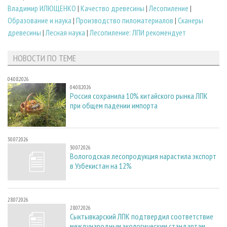
Владимир ИЛЮЩЕНКО
|
Качество древесины
|
Лесопиление
|
Образование и наука
|
Производство пиломатериалов
|
Сканеры
древесины
|
Лесная наука
|
Лесопиление: ЛПИ рекомендует
НОВОСТИ ПО ТЕМЕ
04.08.2026
04.08.2026
Россия сохранила 10% китайского рынка ЛПК
при общем падении импорта
30.07.2026
30.07.2026
Вологодская лесопродукция нарастила экспорт
в Узбекистан на 12%
28.07.2026
28.07.2026
Сыктывкарский ЛПК подтвердил соответствие
международным экологическим стандартам