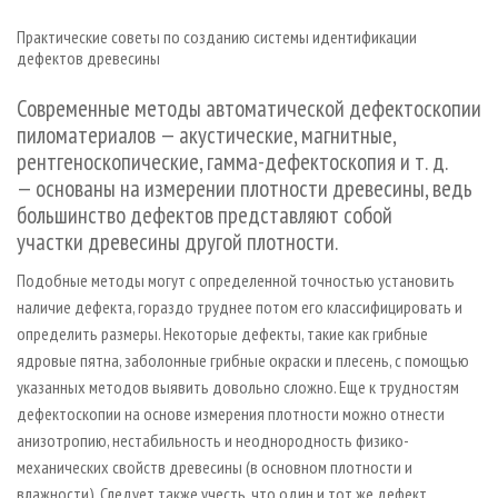
СУШКА ДРЕВЕСИНЫ
ПЕРСОНЫ
КОНТАКТЫ
РЕКЛАМА
Практические советы по созданию системы идентификации
ПРОИЗВОДСТВО ДРЕВЕСНЫХ ПЛИТ
МОБИЛЬНЫЕ ВЫСТАВКИ
РЕКЛАМА НА САЙТЕ
дефектов древесины
ДЕРЕВЯННОЕ ДОМОСТРОЕНИЕ
ОФИЦИАЛЬНЫЕ ДЕЛЕГАЦИИ
Современные методы автоматической дефектоскопии
ПРОИЗВОДСТВО МЕБЕЛИ
ПРИОРИТЕТНЫЕ ИНВЕСТПРОЕКТЫ
пиломатериалов — акустические, магнитные,
рентгеноскопические, гамма-дефектоскопия и т. д.
БИОЭНЕРГЕТИКА
RUSSIAN FORESTRY REVIEW
— основаны на измерении плотности древесины, ведь
ЦБП
ГАЗЕТА ЛЕСПРОМФОРУМ
большинство дефектов представляют собой
ИНСТРУМЕНТ И МАТЕРИАЛЫ
БИБЛИОТЕКА СПЕЦИАЛИСТА
участки древесины другой плотности.
Подобные методы могут с определенной точностью установить
наличие дефекта, гораздо труднее потом его классифицировать и
определить размеры. Некоторые дефекты, такие как грибные
ядровые пятна, заболонные грибные окраски и плесень, с помощью
указанных методов выявить довольно сложно. Еще к трудностям
дефектоскопии на основе измерения плотности можно отнести
анизотропию, нестабильность и неоднородность физико-
механических свойств древесины (в основном плотности и
влажности). Следует также учесть, что один и тот же дефект,