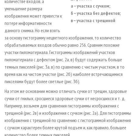
количестве входов, а
а – участка с сучком;
уменьшение размера
б – участка без дефектов;
изображения может привести к
в – участка с трещиной
потере информативности
данного снимка. Но если взять
за основу гистограмму нецветного изображения, то количество
обрабатываемых входов обычно равно 256. Сравним похожие
участки пиломатериала. Гистограммы изображений участков
пиломатериала с дефектом (рис. 2а, в) будут содержать больше
темных пикселей (рис. 3а, в) по сравнению с чистым участком, в то
время как на чистом участке (рис. 2б) наиболее встречающимися
пикселями будут более светлые (рис. 3б).
На этом же основании можно отличать сучки от трещин, здоровые
сучки от гнилых, сросшиеся здоровые сучки от несросшихся и т. д.
Например, возьмем для сравнения гистограммы изображения с
трещиной (рис. 2в) и изображения с сучком (рис. 2а). Для гистограммы
изображения с трещиной по сравнению с гистограммой изображения
с сучком характерен более крутой подъем и, как правило, большее
количество более темных пикселей.