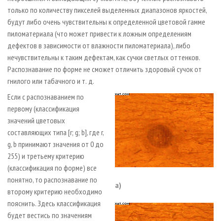
только по количеству пикселей выделенных диапазонов яркостей,
будут либо очень чувствительны к определенной цветовой гамме
пиломатериала (что может привести к ложным определениям
дефектов в зависимости от влажности пиломатериала), либо
нечувствительны к таким дефектам, как сучки светлых оттенков.
Распознавание по форме не сможет отличить здоровый сучок от
гнилого или табачного и т. д.
Если с распознаванием по
первому (классификация
значений цветовых
составляющих типа [r; g; b], где r,
g, b принимают значения от 0 до
255) и третьему критерию
(классификация по форме) все
понятно, то распознавание по
a)
второму критерию необходимо
пояснить. Здесь классификация
будет вестись по значениям