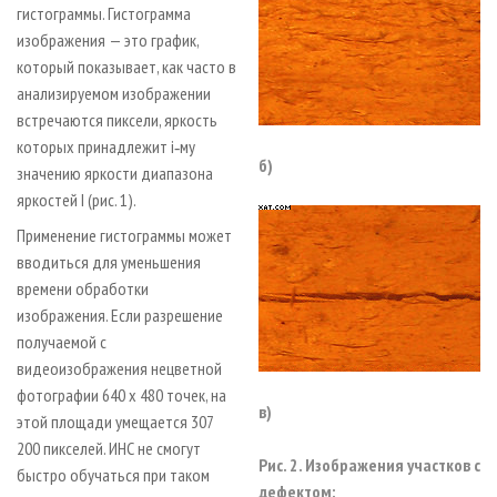
гистограммы. Гистограмма
изображения — это график,
который показывает, как часто в
анализируемом изображении
встречаются пиксели, яркость
которых принадлежит i‑му
б)
значению яркости диапазона
яркостей I (рис. 1).
Применение гистограммы может
вводиться для уменьшения
времени обработки
изображения. Если разрешение
получаемой с
видеоизображения нецветной
фотографии 640 х 480 точек, на
в)
этой площади умещается 307
200 пикселей. ИНС не смогут
Рис. 2. Изображения участков с
быстро обучаться при таком
дефектом: