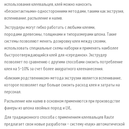
использования клеевальцев, клей можно наносить
«бесконтактными» односторонними методами, такими как экструзия,
вспенивание, распыление и налив.
Экструдеры могут гибко работать с любыми клеями,
породами древесины, толщинами и типоразмерами шпона. Такие
системы позволяют менять дозировку клея между слоями,
использовать специальные схемы наборки и применять наиболее
быстроотверждающийся клей для «серединок». Экструдер
позволяет по сравнению с другими способами снизить потребление
клея на 5−10% за счет более аккуратного клеенанесения.
«Близким родственником» метода экструзии является вспенивание,
которое позволяет еще больше снизить расход клея и затраты на
персонал.
Распыление или налив в основном применяются при производстве
фанеры из шпона хвойных пород и LVL.
Для традиционного способа с применением клеевальцев Raute
предлагает свои новые разработки − систему «паук» автоматической