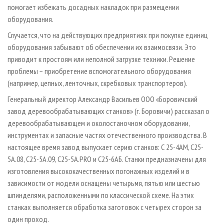
помогает избежать досадных накладок при размещении
оборудования.
Случается, что на действующих предприятиях при покупке единиц
оборудования забывают об обеспечении их взаимосвязи. Это
приводит к простоям или неполной загрузке техники. Решение
проблемы − приобретение вспомогательного оборудования
(например, цепных, ленточных, скребковых транспортеров).
Генеральный директор Александр Васильев ООО «Боровичский
завод деревообрабатывающих станков» (г. Боровичи) рассказал о
деревообрабатывающем и околостаночном оборудовании,
инструментах и запасные частях отечественного производства. В
настоящее время завод выпускает серию станков: С 25-4АМ, С25-
5А.08, С25-5А.09, С25-5А.PRO и С25-6АБ. Станки предназначены для
изготовления высококачественных погонажных изделий и в
зависимости от модели оснащены четырьмя, пятью или шестью
шпинделями, расположенными по классической схеме. На этих
станках выполняется обработка заготовок с четырех сторон за
один проход.