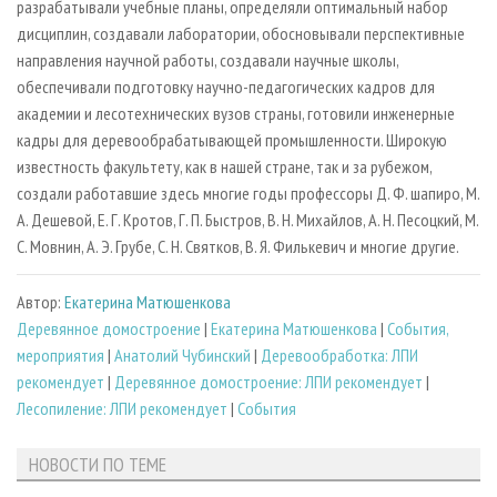
разрабатывали учебные планы, определяли оптимальный набор
дисциплин, создавали лаборатории, обосновывали перспективные
направления научной работы, создавали научные школы,
обеспечивали подготовку научно-педагогических кадров для
академии и лесотехнических вузов страны, готовили инженерные
кадры для деревообрабатывающей промышленности. Широкую
известность факультету, как в нашей стране, так и за рубежом,
создали работавшие здесь многие годы профессоры Д. Ф. шапиро, М.
А. Дешевой, Е. Г. Кротов, Г. П. Быстров, В. Н. Михайлов, А. Н. Песоцкий, М.
С. Мовнин, А. Э. Грубе, С. Н. Святков, В. Я. Филькевич и многие другие.
Автор:
Екатерина Матюшенкова
Деревянное домостроение
|
Екатерина Матюшенкова
|
События,
мероприятия
|
Анатолий Чубинский
|
Деревообработка: ЛПИ
рекомендует
|
Деревянное домостроение: ЛПИ рекомендует
|
Лесопиление: ЛПИ рекомендует
|
События
НОВОСТИ ПО ТЕМЕ