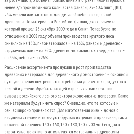
за рубеж шло 2/3 объема производимых в стране пиломатериалов;
менее 2/3 производимого количества фанеры; 25−30% плит ДВП;
25% мебели или заготовок для деталей мебели из цельной
древесины. По материалам Российско-финляндского саммита,
который прошел 25 октября 2009 года в Санкт-Петербурге, по
отношению к 2008 году объемы производства круглого леса
снизились на 15%, пиломатериалов − на 16%, фанеры и древесно-
стружечных плит − на 26%, древесно-волокнистых твердых плит −
на 33%, мебели − на 26%.
Расширение ассортимента продукции и рост производства
древесных материалов для деревянного домостроения − основной
путь увеличения внутреннего потребления древесных продуктов в
лесной и деревообрабатывающей отраслях и, как следствие,
вывода российского лесного сектора экономики из депрессии. Какие
же материалы будут иметь спрос? Очевидно, что те, которые и
сейчас широко применяются. Для изготовления жилых домов с
несущими стенами используют брус как из цельной древесины, так и
из клееной сечением 150 х 150, 150 х 180, 150 х 200 мм. Сегодня в
строительстве активно используются материалы из древесины