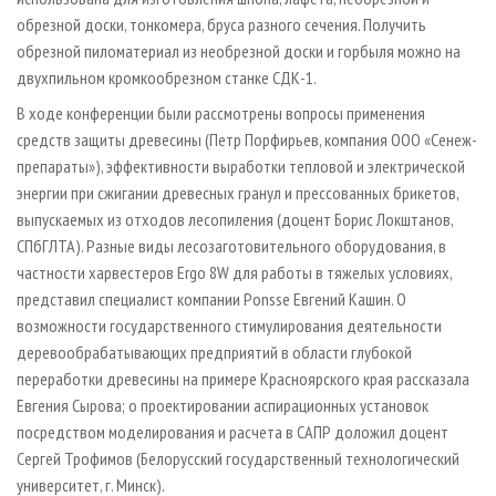
обрезной доски, тонкомера, бруса разного сечения. Получить
обрезной пиломатериал из необрезной доски и горбыля можно на
двухпильном кромкообрезном станке СДК-1.
В ходе конференции были рассмотрены вопросы применения
средств защиты древесины (Петр Порфирьев, компания ООО «Сенеж-
препараты»), эффективности выработки тепловой и электрической
энергии при сжигании древесных гранул и прессованных брикетов,
выпускаемых из отходов лесопиления (доцент Борис Локштанов,
СПбГЛТА). Разные виды лесозаготовительного оборудования, в
частности харвестеров Ergo 8W для работы в тяжелых условиях,
представил специалист компании Ponsse Евгений Кашин. О
возможности государственного стимулирования деятельности
деревообрабатывающих предприятий в области глубокой
переработки древесины на примере Красноярского края рассказала
Евгения Сырова; о проектировании аспирационных установок
посредством моделирования и расчета в САПР доложил доцент
Сергей Трофимов (Белорусский государственный технологический
университет, г. Минск).