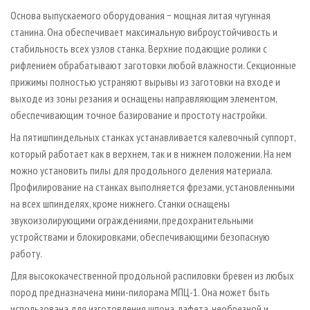
Основа выпускаемого оборудования − мощная литая чугунная
станина. Она обеспечивает максимальную виброустойчивость и
стабильность всех узлов станка. Верхние подающие ролики с
рифлением обрабатывают заготовки любой влажности. Секционные
прижимы полностью устраняют вырывы из заготовки на входе и
выходе из зоны резания и оснащены направляющим элементом,
обеспечивающим точное базирование и простоту настройки.
На пятишпиндельных станках устанавливается калевочный суппорт,
который работает как в верхнем, так и в нижнем положении. На нем
можно установить пилы для продольного деления материала.
Профилирование на станках выполняется фрезами, установленными
на всех шпинделях, кроме нижнего. Станки оснащены
звукоизолирующими ограждениями, предохранительными
устройствами и блокировками, обеспечивающими безопасную
работу.
Для высококачественной продольной распиловки бревен из любых
пород предназначена мини-пилорама МПЦ-1. Она может быть
использована для изготовления шпона, лафета, необрезной и