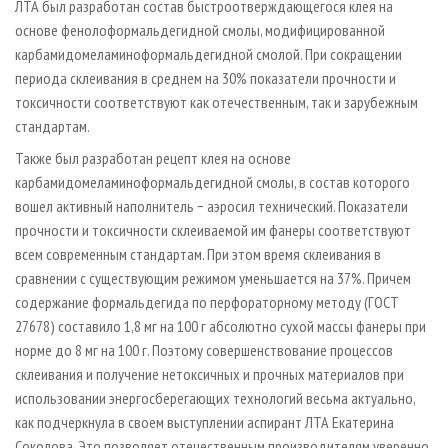
ЛТА был разработан состав быстроотверждающегося клея на
основе фенолоформальдегидной смолы, модифицированной
карбамидомеламиноформальдегидной смолой. При сокращении
периода склеивания в среднем на 30% показатели прочности и
токсичности соответствуют как отечественным, так и зарубежным
стандартам.
Также был разработан рецепт клея на основе
карбамидомеламиноформальдегидной смолы, в состав которого
вошел активный наполнитель − аэросил технический. Показатели
прочности и токсичности склеиваемой им фанеры соответствуют
всем современным стандартам. При этом время склеивания в
сравнении с существующим режимом уменьшается на 37%. Причем
содержание формальдегида по перфораторному методу (ГОСТ
27678) составило 1,8 мг на 100 г абсолютно сухой массы фанеры при
норме до 8 мг на 100 г. Поэтому совершенствование процессов
склеивания и получение нетоксичных и прочных материалов при
использовании энергосберегающих технологий весьма актуально,
как подчеркнула в своем выступлении аспирант ЛТА Екатерина
Соколова. Это позволяет отечественным производителям уверенно