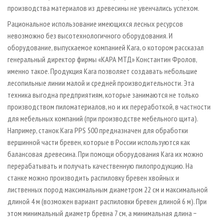
производства материалов из древесины не увенчались успехом.
Рациональное использование имеющихся лесных ресурсов
невозможно без высотехнологичного оборудования. И
оборудование, выпускаемое компанией Kara, о котором рассказал
генеральный директор фирмы «КАРА МТД» Константин Фролов,
именно такое. Продукция Kara позволяет создавать небольшие
лесопильные линии малой и средней производительности. Эта
техника выгодна предприятиям, которые занимаются не только
производством пиломатериалов, но и их переработкой, в частности
для мебельных компаний (при производстве мебельного щита).
Например, станок Kara PPS 500 предназначен для обработки
вершинной части бревен, которые в России используются как
балансовая древесина. При помощи оборудования Kara их можно
перерабатывать и получать качественную пилопродукцию. На
станке можно производить распиловку бревен хвойных и
лиственных пород максимальным диаметром 22 см и максимальной
длиной 4 м (возможен вариант распиловки бревен длиной 6 м). При
этом минимальный диаметр бревна 7 см, а минимальная длина −