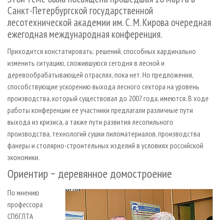
СУШКА ДРЕВЕСИНЫ
ПЕРСОНЫ
КОНТАКТЫ
РЕКЛАМА
Санкт-Петербургской государственной
лесотехнической академии им. С. М. Кирова очередная
ПРОИЗВОДСТВО ДРЕВЕСНЫХ ПЛИТ
МОБИЛЬНЫЕ ВЫСТАВКИ
РЕКЛАМА НА САЙТЕ
ежегодная международная конференция.
ДЕРЕВЯННОЕ ДОМОСТРОЕНИЕ
ОФИЦИАЛЬНЫЕ ДЕЛЕГАЦИИ
Приходится констатировать: решений, способных кардинально
ПРОИЗВОДСТВО МЕБЕЛИ
ПРИОРИТЕТНЫЕ ИНВЕСТПРОЕКТЫ
изменить ситуацию, сложившуюся сегодня в лесной и
БИОЭНЕРГЕТИКА
RUSSIAN FORESTRY REVIEW
деревообрабатывающей отраслях, пока нет. Но предложения,
способствующие ускорению выхода лесного сектора на уровень
ЦБП
ГАЗЕТА ЛЕСПРОМФОРУМ
производства, который существовал до 2007 года, имеются. В ходе
ИНСТРУМЕНТ И МАТЕРИАЛЫ
БИБЛИОТЕКА СПЕЦИАЛИСТА
работы конференции ее участники предлагали различные пути
выхода из кризиса, а также пути развития лесопильного
производства, технологий сушки пиломатериалов, производства
фанеры и столярно-строительных изделий в условиях российской
экономики.
Ориентир − деревянное домостроение
По мнению
профессора
СПбГЛТА