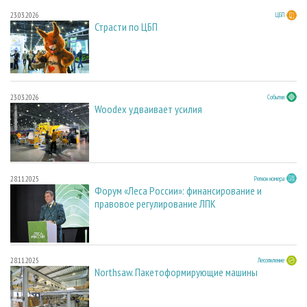
23.03.2026
ЦБП
Страсти по ЦБП
23.03.2026
События
Woodex удваивает усилия
28.11.2025
Регион номера
Форум «Леса России»: финансирование и
правовое регулирование ЛПК
28.11.2025
Лесопиление
Northsaw. Пакетоформирующие машины