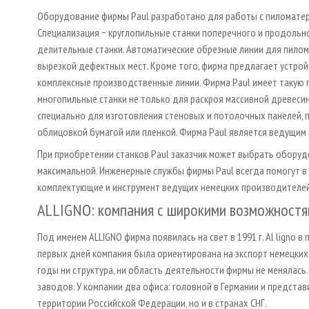
Оборудование фирмы Paul разработано для работы с пиломатер
Специализация − круглопильные станки поперечного и продольно
делительные станки. Автоматические обрезные линии для пилом
вырезкой дефектных мест. Кроме того, фирма предлагает устро
комплексные производственные линии. Фирма Paul имеет такую 
многопильные станки не только для раскроя массивной древесин
специально для изготовления стеновых и потолочных панелей, пр
облицовкой бумагой или пленкой. Фирма Paul является ведущим
При приобретении станков Paul заказчик может выбрать обору
максимальной. Инженерные службы фирмы Paul всегда помогут в
комплектующие и инструмент ведущих немецких производителей
ALLIGNO: компания с широкими возможност
Под именем ALLIGNO фирма появилась на свет в 1991 г. Al ligno в
первых дней компания была ориентирована на экспорт немецких 
годы ни структура, ни область деятельности фирмы не менялась.
заводов. У компании два офиса: головной в Германии и представ
территории Российской Федерации, но и в странах СНГ.