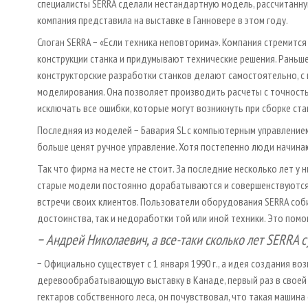
специалисты SERRA сделали нестандартную модель, рассчитанную
компания представила на выставке в Ганновере в этом году.
Слоган SERRA − «Если техника неповторима». Компания стремится
конструкции станка и придумывают технические решения. Раньше
конструкторские разработки станков делают самостоятельно, 
моделирования. Она позволяет производить расчеты с точност
исключать все ошибки, которые могут возникнуть при сборке ста
Последняя из моделей − Бавария SL с компьютерным управлением.
больше ценят ручное управление. Хотя постепенно люди начин
Так что фирма на месте не стоит. За последние несколько лет у 
старые модели постоянно дорабатываются и совершенствуются. 
встречи своих клиентов. Пользователи оборудования SERRA соб
достоинства, так и недоработки той или иной техники. Это пом
− Андрей Николаевич, а все-таки сколько лет SERRA с
− Официально существует с 1 января 1990 г., а идея создания воз
деревообрабатывающую выставку в Канаде, первый раз в своей
гектаров собственного леса, он почувствовал, что такая машина