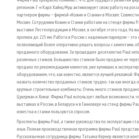
регионом. Г-н Карл Хайнц Муш активизирует свою работу на росс
партнером фирмы − фирмой «Кожин и Станки» в Москве. Совместн
Москве. Сотрудники Кожин и Станки работали на стенде фирмы P
выставке Лестехпродукция в Москве, в октябре этого года. На 
пропила до 225 мм. Работа в России с надежным парнером − это
позволяющий более оперативно решать вопросы с клиентами, о
проданного оборудования. За прошедшее десятилетие Paul неп
различных станков. Большинство станков было продано не через
продано по рекомендациям клиентов, уже купивших и эксплуатир
оборудованием, что, как известно, является лучшей рекламой. Ф
назвать количество проданных станков трудно, так как иногда 
крупные строительные комбинаты. Очень много станков продан
Цукерман и Хомаг. Фирма Paul использует любые возможности, чт
выставках в России, в Беларуси и в Ганновере на стенд фирмы Pa
известна и станки пользуются спросом.
Проспекты фирмы Paul, а также руководства по эксплуатации ст
язык. Полная производственная программа фирмы Paul представл
Русскоязычная сотрудница фирмы Татьяна Кернер является конт