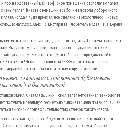
м и производственный цех, и офисное помещение располагаются на
очень теплая. Вместе с немецкими рабочими я стоял у сборочного
в глаза, когда я туда приехал: все сделано из экологически чистых
ебующих нагрузок. Ханс Фриц-старший − любитель изделий из дерева
вание испытывается там же, где и производится. Примечательно, что
нков. Выкупают у клиентов, полностью восстанавливают их и
е заблуждение − считать, что б/у-шный станок, продаваемый в
о же. Это не так! Некоторые клиенты SERRA даже отказываются
реставрацию, потом забирают и эксплуатируют дальше.
ть какие-то контакты с этой компанией, Вы сначала
выставки. Что Вас привлекло?
танков SERRA. Оказалась, у них − своя, запатентованная технология
оляет получать идеальную геометрию пиломатериала при высочайшей
статься высокой производительностью станков такого класса.
го понятия, как одинаковый для всех прайс-лист. Каждый станок
й клиента и желаемого результата. Так, по заказу из Африки