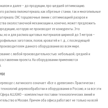
иалом и далее − до продукции, про-шедшей оптимизацию.
го распила пиломатериала, как обрезные станки, так и многопильные
атериала. CNC торцовочные линии с оптимизацией раскроя и
йства околостаночной механизации и, конечно, может предложить
продукцию, которую не производят ее конкуренты. Это
ы, но и для распила щитовых материалов шириной до 3 метров −
офильных заготовок, полов, кроватей и т. д., с последующей
 производителем данного оборудования во всем мире.
дование с любой производительностью: небольшой, средней и
 составлении проекта. На оборудовании применяются
.
ями
 переводе с латинского означает «Все о древесине». Практически с
технологий деревообработки и оборудования в Россию, и за все эти
 Сфера ALLIGNO − комплектные поставки технологических линий и
ительство в Москве. Причем оба офиса работают не только на всей