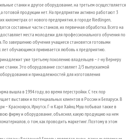
ильные станки и другое оборудование, на третьем осуществляется
ада готовой продукции нет. На предприятии активно работают 3
 километрах от нового предприятия, в городе Riedlingen,
тся составные части станков, их первичная обработка. Всего на
едоставляет места молодежи для профессионального обучения по
да. По завершению обучения учащиеся становятся готовыми
ых лет обучающимся прививается любовь к предприятию.
принадлежит уже третьему поколению владельцев − г-ну Вернеру
е станки. Это оборудование составляет 2/3 выпускаемой
 оборудования и принадлежностей для изготовления
а вышла в 1994 году, во время перестройки. С тех пор
щает выставки и потенциальных клиентов в России и Беларуси. В
ри − Красноярск, Иркутск. Г-н Карл Хайнц Муш побывал также в
свою фирму и оборудование, объяснял, какую продукцию на нем
оматериалов, о том, как проводить маркетинг. Поэтому в этом
ирмы страны Восточной Европы являются очень важным огромным