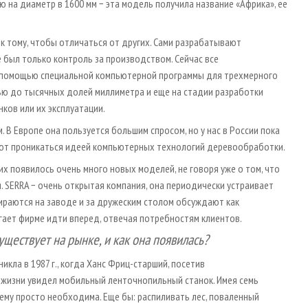
 на диаметр в 1600 мм − эта модель получила название «Африка», ее
 к тому, чтобы отличаться от других. Сами разрабатывают
 был только контроль за производством. Сейчас все
с помощью специальной компьютерной программы для трехмерного
ью до тысячных долей миллиметра и еще на стадии разработки
нков или их эксплуатации.
 В Европе она пользуется большим спросом, но у нас в России пока
ают проникаться идеей компьютерных технологий деревообработки.
них появилось очень много новых моделей, не говоря уже о том, что
SERRA − очень открытая компания, она периодически устраивает
ираются на заводе и за дружеским столом обсуждают как
огает фирме идти вперед, отвечая потребностям клиентов.
уществует на рынке, и как она появилась?
никла в 1987 г., когда Ханс Фриц-старший, посетив
 жизни увидел мобильный ленточнопильный станок. Имея семь
 ему просто необходима. Еще бы: распиливать лес, поваленный