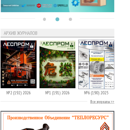
АРХИВ ЖУРНАЛОВ
№2 (192) 2026
№1 (191) 2026
№6 (190) 2025
Все журналы