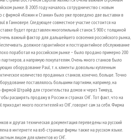
ийском рынке. В 2003 году началось сотрудничество с новым
о с фирмой «Кожин и Станки» было уже проведено две выставки в
aul в Ганновере. Следующее совместное участие состоится на
выставке будет представлен многопильный станок S 900 с толщиной
 очень важный фактор для дальшейшего освоения российского рынка,
беспечивать должное гарантийное и постгарантийное обслуживание
лохо поработал на российском рынке − было продано примерно 200
 партнеров, а напрямую покупателям. Очень много станков было
ующих оборудование Paul, т. к. клиенты довольны купленным
актическое количество проданных станков, конечно, больше. Точно
оборудование поставлялось большими партиями, например, на
о фирмой Штрайф для строительства домов и через Тимвуд,
обы расширять продажу в России и странах СНГ. Тот факт, что на
ul приходит много посетителей из СНГ, говорит сам за себя. Фирма
анков и другая техническая документация переведены на русский
ена в интернете на вэб-странице фирмы также на русском языке.
актным лицом для клиентов из СНГ.