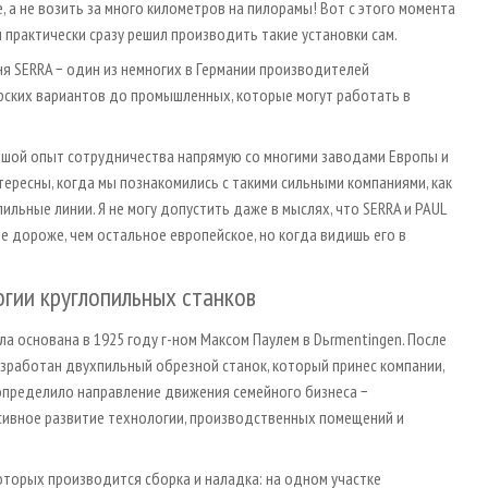
 а не возить за много километров на пилорамы! Вот с этого момента
н практически сразу решил производить такие установки сам.
ня SERRA − один из немногих в Германии производителей
рских вариантов до промышленных, которые могут работать в
ьшой опыт сотрудничества напрямую со многими заводами Европы и
ересны, когда мы познакомились с такими сильными компаниями, как
ильные линии. Я не могу допустить даже в мыслях, что SERRA и PAUL
 дороже, чем остальное европейское, но когда видишь его в
огии круглопильных станков
ла основана в 1925 году г-ном Максом Паулем в Dьrmentingen. После
азработан двухпильный обрезной станок, который принес компании,
 определило направление движения семейного бизнеса −
ивное развитие технологии, производственных помещений и
оторых производится сборка и наладка: на одном участке