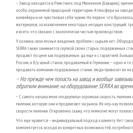
− Завод находится в Римстинге, под Мюнхеном (Бавария), приче
особо охраняемой природной территории. Атмосфера на заводе 
конвейера и не чувствовал себя чужим. Но первое, что бросилось 
материалов, за исключением некоторых несущих конструкций, тр
и всего, что связано с экологически чистым производством.
У хозяина свои лесные владения, проблем с сырьем нет. Оборудо
SERRA также занимается скупкой своих старых, подержанных ста
продают по цене как подержанные, да еще и с гарантией. Большо
России, и б/у-шный станок, продаваемый в Германии, − одно и т
продавать компании подержанные станки: люди привозят их на 
− Но прежде чем попасть на завод и вообще завязыва
обратили внимание на оборудование SERRA во время 
− С самого начала меня «подкупила» огромная скорость пиления с
пиления, которую они и продвигают на рынок. Их ноу‑хау позв
скорости пиления. Откровенно скажу, что немногие могут похва
Что еще нравится − индивидуальный подход к клиенту. Нет тако
комплектуется, исходя из конкретных возможностей, потребносте