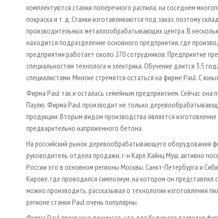
комплектуются станки поперечного распила, на соседнем многоп
покраска и т. д. Станки изготавливаются под заказ, поэтому скл
производительных металлообрабатывающих центра. В нескольких
находится подразделение основного предприятия, где производя
предприятии работает около 270 сотрудников. Предприятие пр
специальностям технолога и электрика. Обучение длится 3,5 го
специалистами. Многие стремятся остаться на фирме Paul. С юн
Фирма Paul так и осталась семейным предприятием. Сейчас она 
Паулю. Фирма Paul производит не только деревообрабатывающи
продукции. Вторым видом производства является изготовление
предварительно напряженного бетона.
На российский рынок деревообрабатывающего оборудования фирм
руководитель отдела продажи, г-н Карл Хайнц Муш, активно посе
России это в основном регионы Москвы, Санкт-Петербурга и Сиби
Кирове, где проводился симпозиум, на котором он представлял 
можно производить, рассказывал о технологии изготовления пил
регионе станки Paul очень популярны.
Фирма Paul прекрасно понимает, что для будущего развития ф