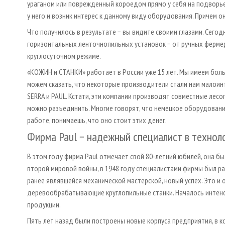
ураганом или поврежденный короедом прямо у себя на подворье,
у него и возник интерес к данному виду оборудования. Причем о
Что получилось в результате − вы видите своими глазами. Сегод
горизонтальных ленточнопильных установок − от ручных ферме
круглосуточном режиме.
«КОЖИН и СТАНКИ» работает в России уже 15 лет. Мы имеем бол
можем сказать, что некоторые производители стали нам малоинт
SERRA и PAUL. Кстати, эти компании производят совместные лесоп
можно разъединить. Многие говорят, что немецкое оборудование
работе, понимаешь, что оно стоит этих денег.
Фирма Paul − надежный специалист в технол
В этом году фирма Paul отмечает свой 80-летний юбилей, она бы
второй мировой войны, в 1948 году специалистами фирмы был р
ранее являвшейся механической мастерской, новый успех. Это и
деревообрабатывающие круглопильные станки. Началось интенс
продукции.
Пять лет назад были построены новые корпуса предприятия, в к