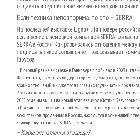
отдавать предпочтение именно немецкой технике.
Если техника неповторима, то это − SERRA
На последней выставке Ligna+ в Ганновере россий
соглашение с немецкой компанией SERRA, согласно
SERRA в России. Как развивались отношения между
подписать такое соглашение − рассказывает комм
Гарусов.
− В первый раз на выставке в Ганновере я побывал в 2003 г., гд
Фрицем‑младшим, а также директором отделаф продаж по Росси
взаимоотношений: мы уже тогда стали сотрудничать и продвигат
России самостоятельно. Практика двухлетнего сотрудничества пок
2005 года мы вышли на новый этап взаимодействия. Безусловно,
в России − это позволяет наиболее оперативно решать вопросы
всех станков, проданных в Россию, находится в зоне нашей ответ
стажировку на заводе SERRA в Германии.
− Какие впечатления от завода?