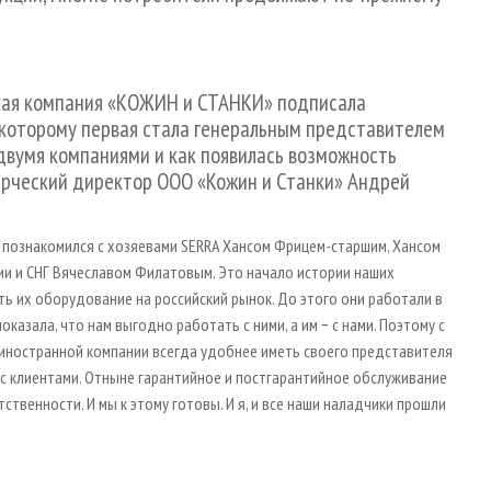
ская компания «КОЖИН и СТАНКИ» подписала
 которому первая стала генеральным представителем
 двумя компаниями и как появилась возможность
ерческий директор ООО «Кожин и Станки» Андрей
е и познакомился с хозяевами SERRA Хансом Фрицем-старшим, Хансом
и и СНГ Вячеславом Филатовым. Это начало истории наших
ь их оборудование на российский рынок. До этого они работали в
азала, что нам выгодно работать с ними, а им − с нами. Поэтому с
 иностранной компании всегда удобнее иметь своего представителя
 с клиентами. Отныне гарантийное и постгарантийное обслуживание
ственности. И мы к этому готовы. И я, и все наши наладчики прошли