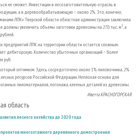
ься не сможет. Инвестиции в лесозаготовительную отрасль в
одукции, а в деревообрабатывающую − около 2%. Это, конечно,
гманами ЛПК» Тверской области областная администрация заключила
3
ия должны увеличить объемы заготовки древесины на 270 тыс. м
, а
 рублей.
х предприятий ЛПК на территории области остается сложным.
ает дебиторскую. Количество убыточных организаций − более
н руб.
который оптимизм. Здесь сосредоточено около 1% пиловочника, 2%
 лесных ресурсов Российской Федерации. Неплохая основа для
роганных пиломатериалов, погонажа, клееных деталей из древесины.
Иветта КРАСНОГОРСКАЯ
кая область
звития лесного хозяйства до 2020 года
и проектов многоэтажного деревянного домостроения