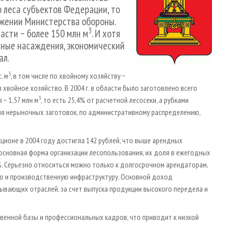
о леса субъектов Федерации, то
ряжении Министерства обороны.
3
асти − более 150 млн м
. И хотя
рные насаждения, экономический
ал.
3
. м
, в том числе по хвойному хозяйству −
я хвойное хозяйство. В 2004 г. в области было заготовлено всего
3
− 1,57 млн м
, то есть 25,4% от расчетной лесосеки, а рубками
ля нерыночных заготовок, по административному распределению,
кционе в 2004 году достигла 142 рублей, что выше арендных
е основная форма организации лесопользования, их доля в ежегодных
%. Серьезно относиться можно только к долгосрочном арендаторам,
ую и производственную инфраструктуру. Основной доход
тывающих отраслей, за счет выпуска продукции высокого передела и
енной базы и профессиональных кадров, что приводит к низкой