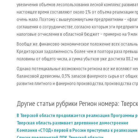
увеличения объемов лесопользования лесной комплекс развиват
настоящее время составляют около 1% от объема реализации пр
очень мало. Поэтому с вышеупомянутыми предприятиями − «фла
соглашения о сотрудничестве, согласно которым эти предприят
налоговые отчисления в областной бюджет − примерно на 9 млн
Вообще же, финансово-экономическое положение всех остальны
Кредиторская задолженность более чем в полтора раза превыш
половины от общего числа, а сумма убытков уже достигла 88,2 мл
Однако потенциальные возможности региона все же вселяют не
балансовой древесины, 0,3% запасов фанерного сырья от общих
развития плитного и фанерного производства, производства ст
Другие статьи рубрики Регион номера: Тверс
В Тверской области продолжается реализация Программы ра
Тверская область развивает деревянное домостроение
Компания «СТОД» первой в России приступила к реализаци
Список предприятий ЛПК Тверской области