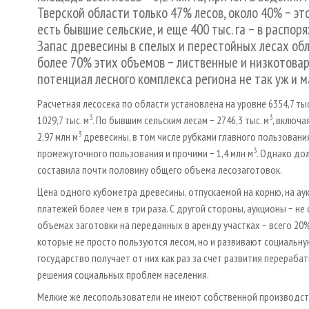
Тверской области только 47% лесов, около 40% − эт
есть бывшие сельские, и еще 400 тыс. га − в распо
Запас древесины в спелых и перестойных лесах обл
более 70% этих объемов − лиственные и низкотова
потенциал лесного комплекса региона не так уж и м
Расчетная лесосека по области установлена на уровне 6354,7 тыс
3
3
1029,7 тыс. м
. По бывшим сельским лесам − 2746,3 тыс. м
, включа
3
2,97 млн м
древесины, в том числе рубками главного пользования 
3
промежуточного пользования и прочими − 1,4 млн м
. Однако до
составила почти половину общего объема лесозаготовок.
Цена одного кубометра древесины, отпускаемой на корню, на ау
платежей более чем в три раза. С другой стороны, аукционы − н
объемах заготовки на переданных в аренду участках − всего 20
которые не просто пользуются лесом, но и развивают социальн
государство получает от них как раз за счет развития перераба
решения социальных проблем населения.
Мелкие же лесопользователи не имеют собственной производств