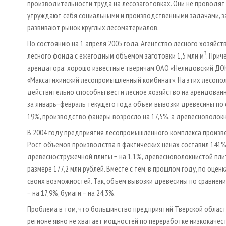
производительности труда на лесозаготовках. Они не проводя
утруждают себя социальными и производственными задачами, з
развивают рынок круглых лесоматериалов.
По состоянию на 1 апреля 2005 года, Агентство лесного хозяйс
3
лесного фонда с ежегодным объемом заготовки 1,5 млн м
. При
арендатора: хорошо известные тверичам ОАО «Нелидовский ДОК
«Максатихинский лесопромышленный комбинат». На этих лесопо
действительно способны вести лесное хозяйство на арендованн
за январь−февраль текущего года объем вывозки древесины по 
19%, производство фанеры возросло на 17,5%, а древесноволокн
В 2004 году предприятия лесопромышленного комплекса произве
Рост объемов производства в фактических ценах составил 141%
древесностружечной плиты − на 1,1%, древесноволокнистой плиты
размере 177,2 млн рублей. Вместе с тем, в прошлом году, по оц
своих возможностей. Так, объем вывозки древесины по сравнен
− на 17,9%, бумаги − на 24,3%.
Проблема в том, что большинство предприятий Тверской област
регионе явно не хватает мощностей по переработке низкокачест