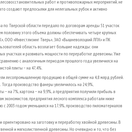
т лесовосстановительных работ и противопожарных мероприятий, не
ато создают предпосылки для нелегальных рубок и активно
тва по Тверской области передало по договорам аренды 51 участок
чем половину этого объема должны обеспечивать четыре крупных
», ООО «Инвестлизинг Тверь», ЗАО «Вышневолоцкий ЛПХ» и ПК
льзователей область возлагает большие надежды: они
ых участках и развивать мощности по переработке древесины. Уже
сравнению с аналогичным периодом прошлого года увеличился на
истой плиты − на 47,4%.
ли лесопромышленную продукцию в общей сумме на 4,8 млрд рублей.
. Тогда производство фанеры увеличилось на 24,9%,
 − на 7%, картона − на 9,9%, а предприятия получили прибыль в
енкам экономистов, предприятия лесного комплекса работали ниже
ию с 2003 годом уменьшился на 17,9%, производство пиломатериалов
и ориентировано на заготовку и переработку хвойной древесины. В
венной и мягколиственной древесины. Но очевидно и то, что без