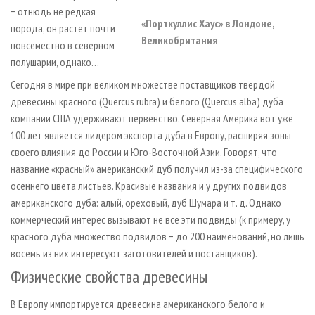
− отнюдь не редкая
«Порткуллис Хаус» в Лондоне,
порода, он растет почти
Великобритания
повсеместно в северном
полушарии, однако…
Сегодня в мире при великом множестве поставщиков твердой
древесины красного (Quercus rubra) и белого (Quercus alba) дуба
компании США удерживают первенство. Северная Америка вот уже
100 лет является лидером экспорта дуба в Европу, расширяя зоны
своего влияния до России и Юго-Восточной Азии. Говорят, что
название «красный» американский дуб получил из-за специфического
осеннего цвета листьев. Красивые названия и у других подвидов
американского дуба: алый, ореховый, дуб Шумара и т. д. Однако
коммерческий интерес вызывают не все эти подвиды (к примеру, у
красного дуба множество подвидов − до 200 наименований, но лишь
восемь из них интересуют заготовителей и поставщиков).
Физические свойства древесины
В Европу импортируется древесина американского белого и