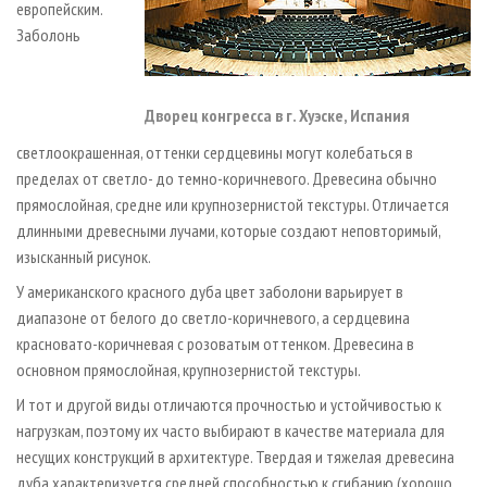
европейским.
Заболонь
Дворец конгресса в г. Хуэске, Испания
светлоокрашенная, оттенки сердцевины могут колебаться в
пределах от светло- до темно-коричневого. Древесина обычно
прямослойная, средне­ или крупнозернистой текстуры. Отличается
длинными древесными лучами, которые создают неповторимый,
изысканный рисунок.
У американского красного дуба цвет заболони варьирует в
диапазоне от белого до светло-коричневого, а сердцевина
красновато-коричневая с розоватым оттенком. Древесина в
основном прямослойная, крупнозернистой текстуры.
И тот и другой виды отличаются прочностью и устойчивостью к
нагрузкам, поэтому их часто выбирают в качестве материала для
несущих конструкций в архитектуре. Твердая и тяжелая древесина
дуба характеризуется средней способностью к сгибанию (хорошо