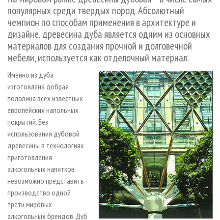
СУШКА ДРЕВЕСИНЫ
ПЕРСОНЫ
КОНТАКТЫ
РЕКЛАМА
популярных среди твердых пород. Абсолютный
чемпион по способам применения в архитектуре и
ПРОИЗВОДСТВО ДРЕВЕСНЫХ ПЛИТ
МОБИЛЬНЫЕ ВЫСТАВКИ
РЕКЛАМА НА САЙТЕ
дизайне, древесина дуба является одним из основных
ДЕРЕВЯННОЕ ДОМОСТРОЕНИЕ
ОФИЦИАЛЬНЫЕ ДЕЛЕГАЦИИ
материалов для создания прочной и долговечной
ПРОИЗВОДСТВО МЕБЕЛИ
ПРИОРИТЕТНЫЕ ИНВЕСТПРОЕКТЫ
мебели, используется как отделочный материал.
БИОЭНЕРГЕТИКА
RUSSIAN FORESTRY REVIEW
Именно из дуба
изготовлена добрая
ЦБП
ГАЗЕТА ЛЕСПРОМФОРУМ
половина всех известных
ИНСТРУМЕНТ И МАТЕРИАЛЫ
БИБЛИОТЕКА СПЕЦИАЛИСТА
европейских напольных
покрытий. Без
использования дубовой
древесины в технологиях
приготовления
алкогольных напитков
невозможно представить
производство одной
трети мировых
алкогольных брендов. Дуб