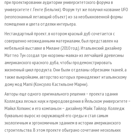
при проектировании аудитории университетского форума в
университете г. Генте (Бельгия). Форум тут же получил название UFO
(неопознанный летающий объект) из-за необыкновенной формы
помещения и цвета отделки интерьера.
Нестандартный проект, в котором красный дуб сочетается с
совершенно неожиданными материалами, был представлен на
мебельной выставке в Милане (2010 год). Итальянский дизайнер
Маттео Тун создал три «корзины-маяка» из легчайшей древесины
американского красного дуба, чтобы продемонстрировать
жизненный цикл продукта. Они были отделаны обрезками тканей, а
также выкройками, авторство которых принадлежит итальянскому
дому мод Marni (Консуэло Кастильоне Марни).
Авторы еще одного оригинального решения − проекта здания
Колледжа лесных наук и природоведения в Йельском университете −
Майкл Хопкинс и его компаньон − дизайнер Майк Тайлор. Колледж
буквально вырос из окружающей его среды и стал самым
экологичным и эргономичным зданием в истории американского
строительства. В этом проекте обыграно сочетание нескольких