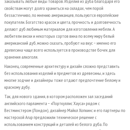
заказывать любые виды товаров. Изделия из дуба благодаря его
свойствам могут долго храниться на складах, чем порой
беззастенчиво, по мнению американцев, пользуются европейские
покупатели. Богатство красок и цвета, прочность и долговечность
делают дуб любимым материалом для изготовления мебели. А
любители виски и некоторых сортов вина по всему миру белый
американский дуб, можно сказать, пробуют на вкус − именно его
древесина чаще всего используется в производстве бочек для
хранения алкоголя.
Наконец, современные архитектуру и дизайн сложно представить
без использования изделий и предметов из древесины, и здесь
многие зодчие и дизайнеры тоже отдают предпочтение белому и
красному дубу.
Так, для нового здания, в котором расположен зал заседаний
английского парламента − «Порткуллис Хауса» рядом с
Вестминстером (Лондон), дизайнер Майкл Хопкинс и его партнеры по
мастерской Arup предложили техническое решение с
использованием конструкций и деталей из белого дуба. По