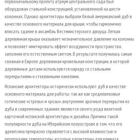
первоначальному проекту атриум центрального сада был
оборудован стальной конструкцией, установленной на шести
колоннах. Однако архитекторы выбрали белый американский дуб в
качестве основного материала для крыши, чтобы гармонично
вписать здание в ансамбль Вестминстерского дворца. Легкая
деревянная крыша оказывает незначительное давление на колонны
и позволяет имитировать эффект воздушности пространства,
заполняя его естественным светом. В результате получилась самая
сложная в Европе деревянная кровельная конструкция, в которой
деревянные детали используются наряду со стальными
перекрытиями и стеклянными панелями.
Испанские архитекторы исторически используют дуб в качестве
основного материала для работы: так же как средневековые
готические «стрелы» и «розы», внутренние арочные перекрытия из
дуба в современных зданиях являются своего рода визитной
карточкой испанской архитектуры и дизайна. Причина такой
популярности дуба на Иберийском полуострове в том, что его
древесина прекрасно справляется с высокой влажностью и
перепадами температуры, которые характерны для климата