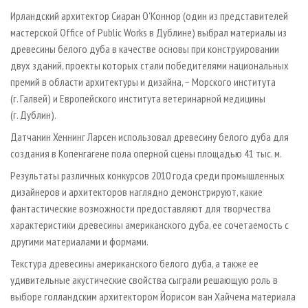
Ирландский архитектор Сиаран О’Коннор (один из представителей
мастерской Office of Public Works в Дублине) выбрал материалы из
древесины белого дуба в качестве основы при конструировании
двух зданий, проекты которых стали победителями национальных
премий в области архитектуры и дизайна, − Морского института
(г. Галвей) и Европейского института ветеринарной медицины
(г. Дублин).
Датчанин Хеннинг Ларсен использовал древесину белого дуба для
создания в Копенгагене пола оперной сцены площадью 41 тыс. м.
Результаты различных конкурсов 2010 года среди промышленных
дизайнеров и архитекторов наглядно демонстрируют, какие
фантастические возможности предоставляют для творчества
характеристики древесины американского дуба, ее сочетаемость с
другими материалами и формами.
Текстура древесины американского белого дуба, а также ее
удивительные акустические свойства сыграли решающую роль в
выборе голландским архитектором Йорисом ван Хайчема материала