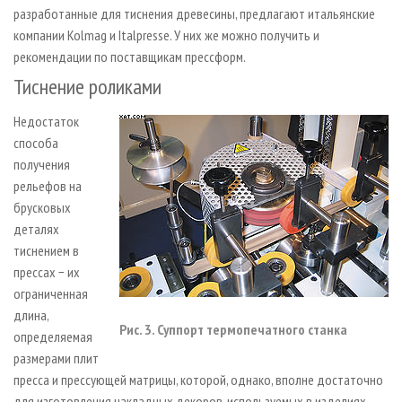
разработанные для тиснения древесины, предлагают итальянские
компании Kolmag и Italpresse. У них же можно получить и
рекомендации по поставщикам пресс­форм.
Тиснение роликами
Недостаток
способа
получения
рельефов на
брусковых
деталях
тиснением в
прессах − их
ограниченная
длина,
Рис. 3. Суппорт термопечатного станка
определяемая
размерами плит
пресса и прессующей матрицы, которой, однако, вполне достаточно
для изготовления накладных декоров, используемых в изделиях