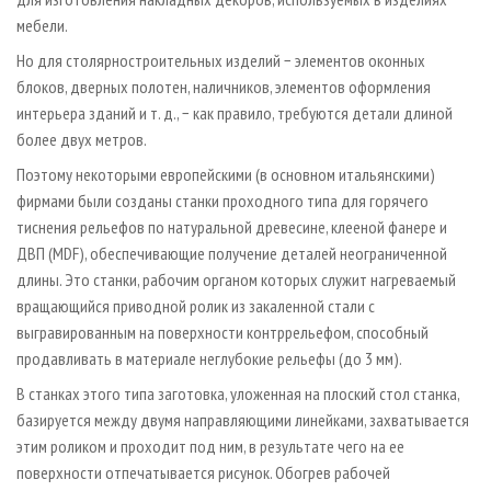
мебели.
Но для столярно­строительных изделий − элементов оконных
блоков, дверных полотен, наличников, элементов оформления
интерьера зданий и т. д., − как правило, требуются детали длиной
более двух метров.
Поэтому некоторыми европейскими (в основном итальянскими)
фирмами были созданы станки проходного типа для горячего
тиснения рельефов по натуральной древесине, клееной фанере и
ДВП (MDF), обеспечивающие получение деталей неограниченной
длины. Это станки, рабочим органом которых служит нагреваемый
вращающийся приводной ролик из закаленной стали с
выгравированным на поверхности контррельефом, способный
продавливать в материале неглубокие рельефы (до 3 мм).
В станках этого типа заготовка, уложенная на плоский стол станка,
базируется между двумя направляющими линейками, захватывается
этим роликом и проходит под ним, в результате чего на ее
поверхности отпечатывается рисунок. Обогрев рабочей