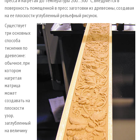
пресса и нагретая до температуры 200…300 °С, внедряется в
поверхность помещенной в пресс заготовки из древесины, создавая
на ее плоскости углубленный рельефный рисунок.
Существует
три основных
способа
тиснения по
древесине:
обычное, при
котором
нагретая
матрица
может
создавать на
плоскости
узор,
заглубленный
на величину