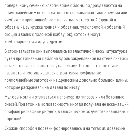
поперечному сечению классические обломы подразделяются на
прямолинейные − полка или полочка, называемая также чембия или
чимбия, − и криволинейные − валик, вал четвертной (прямой и
обратный), выкружка прямая и обратная, гусек прямой и обратный,
скоция и валик с полочкой (каблучок), которые могут
комбинироваться друг с другом.
В строительстве они выполнялись из эластичной массы штукатурки
путем протягивания шаблона вдоль закрепленной на стене линейки,
из­за чего стали называться у нас тягами. Позднее так же стали
называть и поставлявшиеся строителям профильные
прямолинейные заготовки из древесины довольно большой длины,
которые раскраивали на детали по месту.
Мулюры могли и отливаться, например, из гипсовых или бетонных
смесей. При этом на их поверхности иногда получали не искажавший
профиля рельефный рисунок, в классическом зодчестве называемый
порезкой.
Схожим способом порезки формировались и на тягах из древесины,