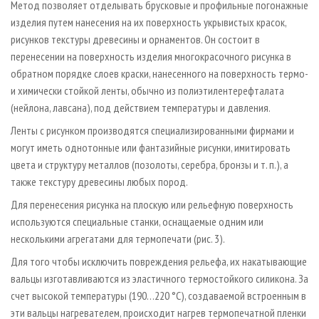
Метод позволяет отделывать брусковые и профильные погонажные
изделия путем нанесения на их поверхность укрывистых красок,
рисунков текстуры древесины и орнаментов. Он состоит в
перенесении на поверхность изделия многокрасочного рисунка в
обратном порядке слоев краски, нанесенного на поверхность термо­
и химически стойкой ленты, обычно из полиэтилентерефталата
(нейлона, лавсана), под действием температуры и давления.
Ленты с рисунком производятся специализированными фирмами и
могут иметь однотонные или фантазийные рисунки, имитировать
цвета и структуру металлов (позолоты, серебра, бронзы и т. п.), а
также текстуру древесины любых пород.
Для перенесения рисунка на плоскую или рельефную поверхность
используются специальные станки, оснащаемые одним или
несколькими агрегатами для термопечати (рис. 3).
Для того чтобы исключить повреждения рельефа, их накатывающие
вальцы изготавливаются из эластичного термостойкого силикона. За
счет высокой температуры (190…220 °С), создаваемой встроенным в
эти вальцы нагревателем, происходит нагрев термопечатной пленки