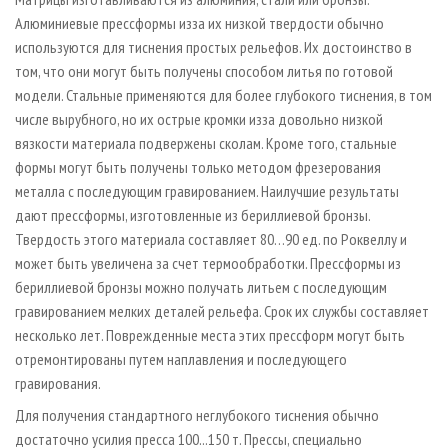
Алюминиевые пресс­формы из­за их низкой твердости обычно
используются для тиснения простых рельефов. Их достоинство в
том, что они могут быть получены способом литья по готовой
модели. Стальные применяются для более глубокого тиснения, в том
числе вырубного, но их острые кромки из­за довольно низкой
вязкости материала подвержены сколам. Кроме того, стальные
формы могут быть получены только методом фрезерования
металла с последующим гравированием. Наилучшие результаты
дают пресс­формы, изготовленные из бериллиевой бронзы.
Твердость этого материала составляет 80…90 ед. по Роквеллу и
может быть увеличена за счет термообработки. Пресс­формы из
бериллиевой бронзы можно получать литьем с последующим
гравированием мелких деталей рельефа. Срок их службы составляет
несколько лет. Поврежденные места этих пресс­форм могут быть
отремонтированы путем наплавления и последующего
гравирования.
Для получения стандартного неглубокого тиснения обычно
достаточно усилия пресса 100...150 т. Прессы, специально