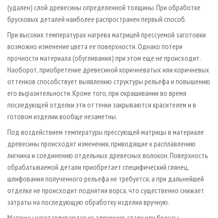
(удален) слой древесины определенной толщины. При обработке
брусковых деталей наиболее распространен первый способ.
При высоких температурах нагрева матрицей прессуемой заготовки
возможно изменение цвета ее поверхности. Однако потери
прочности материала (обугливания) при этом еще не происходит.
Наоборот, приобретение древесиной коричневатых или коричневых
оттенков способствует выявлению структуры рельефа и повышению
его выразительности. Кроме того, при окрашивании во время
последующей отделки эти оттенки закрываются красителем и в
готовом изделии вообще незаметны.
Под воздействием температуры прессующей матрицы в материале
древесины происходят изменения, приводящие к расплавлению
лигнина и соединению отдельных древесных волокон. Поверхность
обрабатываемой детали приобретает специфический глянец,
шлифования полученного рельефа не требуется, а при дальнейшей
отделке не происходит поднятия ворса, что существенно снижает
затраты на последующую обработку изделия вручную.
Матрицы изготавливаются из алюминия, стали или бронзы.