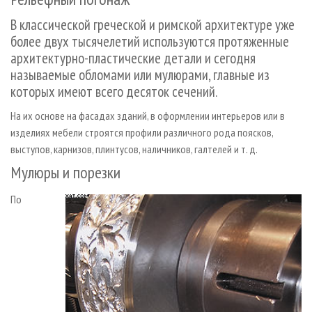
СУШКА ДРЕВЕСИНЫ
ПЕРСОНЫ
КОНТАКТЫ
РЕКЛАМА
В классической греческой и римской архитектуре уже
ПРОИЗВОДСТВО ДРЕВЕСНЫХ ПЛИТ
МОБИЛЬНЫЕ ВЫСТАВКИ
РЕКЛАМА НА САЙТЕ
более двух тысячелетий используются протяженные
ДЕРЕВЯННОЕ ДОМОСТРОЕНИЕ
ОФИЦИАЛЬНЫЕ ДЕЛЕГАЦИИ
архитектурно-пластические детали и сегодня
называемые обломами или мулюрами, главные из
ПРОИЗВОДСТВО МЕБЕЛИ
ПРИОРИТЕТНЫЕ ИНВЕСТПРОЕКТЫ
которых имеют всего десяток сечений.
БИОЭНЕРГЕТИКА
RUSSIAN FORESTRY REVIEW
На их основе на фасадах зданий, в оформлении интерьеров или в
ЦБП
ГАЗЕТА ЛЕСПРОМФОРУМ
изделиях мебели строятся профили различного рода поясков,
ИНСТРУМЕНТ И МАТЕРИАЛЫ
БИБЛИОТЕКА СПЕЦИАЛИСТА
выступов, карнизов, плинтусов, наличников, галтелей и т. д.
Мулюры и порезки
По