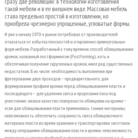
сразу две революции: в технологии изготовления
такой мебели и в ее внешнем виде. Массовая мебель
стала предельно простой в изготовлении, но
приобрела чрезмерно упрощенные, угловатые формы.
И уже к началу 1970-­х рынок потребовал от производителей
отказаться от избытка плоскостей и откровенно прямоугольных
форм мебели. Разработанный к тому времени способ облицовывания
кромок, названный постформингом (Postforming), хоть и
обеспечивал получение скругленных кромок, имел ряд существенных
недостатков. В их числе: необходимость выполнения при
фрезеровании двух проходов − предварительного, для
формирования профиля кромки перед облицовыванием пласти, и
последующего − для удаления свеса и прорезания паза под
уплотнение; низкое качество поверхности облицовки на кромке −
если для облицовывания пласти применялись тонкие материалы;
невозможность обеспечить сохранность свеса облицовочного
материала пласти во время хранения и транспортировки заготовок
между операциями облицовывания пласти и кромки; невозможность
получения на кромке профилей выпукло­вогнутого сечения и т. д.