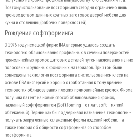
Поэтому использование постформинга сегодня ограничено лишь
производством длинных кратных заготовок дверей мебели для
кухни и столешниц (рабочих поверхностей).
Рождение софтформинга
В 1976 году немецкой фирме IMA впервые удалось создать
технологию облицовывания профильных в сечении поверхностей
прямолинейных кромок щитовых деталей путем наклеивания на них
полосовых и рулонных кромочных материалов. При этом были
совмещены технология постформинга с использованием клеев на
основе ПВА­дисперсий и хорошо отработанная к тому времени
технология облицовывания плоских прямолинейных кромок. Фирма
получила патент на новый способ облицовывания кромок,
названный софтформингом (Softforming − от лат. soft − мягкий,
обтекаемый). Термин как бы подчеркивал назначение технологии −
получать закругленные, сглаженные формы изделий мебели, − а
также говорил об общности софтформинга со способом
постформинга.