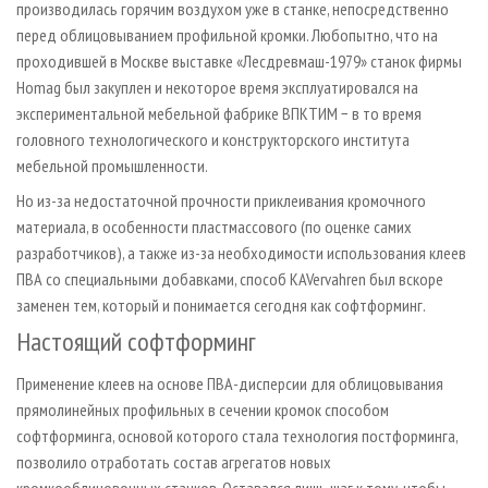
производилась горячим воздухом уже в станке, непосредственно
перед облицовыванием профильной кромки. Любопытно, что на
проходившей в Москве выставке «Лесдревмаш­-1979» станок фирмы
Homag был закуплен и некоторое время эксплуатировался на
экспериментальной мебельной фабрике ВПКТИМ − в то время
головного технологического и конструкторского института
мебельной промышленности.
Но из­-за недостаточной прочности приклеивания кромочного
материала, в особенности пластмассового (по оценке самих
разработчиков), а также из­-за необходимости использования клеев
ПВА со специальными добавками, способ KA­Vervahren был вскоре
заменен тем, который и понимается сегодня как софтформинг.
Настоящий софтформинг
Применение клеев на основе ПВА­-дисперсии для облицовывания
прямолинейных профильных в сечении кромок способом
софтформинга, основой которого стала технология постформинга,
позволило отработать состав агрегатов новых