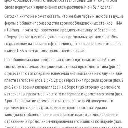
кромкооблицовочных станков. Оставался лишь шаг к тому, чтобы
снова вернуться к применению клея-­расплава. И он был сделан.
Сегодня никто не может сказать, кто же был первым, но обе ведущие
фирмы в области производства кромкооблицовочных станков − IMA
и Homag − почти одновременно предложили рынку собственное
оборудование для облицовывания профильных кромок способом,
сохранившим название «софтформинг», но претерпевшим изменения:
взамен ПВА в нем использовался клей­-расплав.
При облицовывании профильных кромок щитовых деталей этим
способом в кромкооблицовочных станках проходного типа (рис. 1)
осуществляются операции нанесения антиадгезива на одну или две
пласти заготовки (поз. 1 рис. 2); фрезерования профиля кромки (поз. 2
рис. 2); нанесения клея­расплава на оборотную сторону кромочного
материала и прикатывание этого материала к кромке заготовки (поз.
3 рис. 2); прижатие кромочного материала ко всей поверхности
профиля (поз. 4 рис. 2); вдавливание кромочного материала
заподлицо с облицовочным материалом пласти с одновременным
отрезанием в продольном направлении его излишка по ширине (поз.