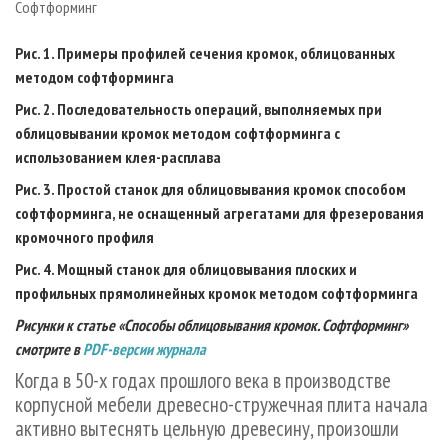
Софтформинг
СУШКА ДРЕВЕСИНЫ
ПЕРСОНЫ
КОНТАКТЫ
РЕКЛАМА
ПРОИЗВОДСТВО ДРЕВЕСНЫХ ПЛИТ
МОБИЛЬНЫЕ ВЫСТАВКИ
РЕКЛАМА НА САЙТЕ
Рис. 1. Примеры профилей сечения кромок, облицованных
методом софтформинга
ДЕРЕВЯННОЕ ДОМОСТРОЕНИЕ
ОФИЦИАЛЬНЫЕ ДЕЛЕГАЦИИ
Рис. 2. Последовательность операций, выполняемых при
ПРОИЗВОДСТВО МЕБЕЛИ
ПРИОРИТЕТНЫЕ ИНВЕСТПРОЕКТЫ
облицовывании кромок методом софтформинга с
БИОЭНЕРГЕТИКА
RUSSIAN FORESTRY REVIEW
использованием клея-расплава
ЦБП
ГАЗЕТА ЛЕСПРОМФОРУМ
Рис. 3. Простой станок для облицовывания кромок способом
ИНСТРУМЕНТ И МАТЕРИАЛЫ
софтформинга, не оснащенный агрегатами для фрезерования
БИБЛИОТЕКА СПЕЦИАЛИСТА
кромочного профиля
Рис. 4. Мощный станок для облицовывания плоских и
профильных прямолинейных кромок методом софтформинга
Рисунки к статье «Способы облицовывания кромок. Софтформинг»
смотрите в
PDF-версии журнала
Когда в 50-х годах прошлого века в производстве
корпусной мебели древесно-стружечная плита начала
активно вытеснять цельную древесину, произошли