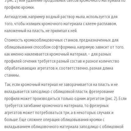
5 рис. 2) или удаление продольных свесов кромочного материала по
профилю кромки.
Антиадгезив, например водный раствор мыла, используется для
того, чтобы излишек кромочного материала с клеем­-расплавом,
наложенный на пласть, не прилипал к ней.
Стоимость кромкооблицовочных станков, предназначенных для
облицовывания способом софтформина, напрямую зависит от того,
как именно наклеивается кромочный материал, − для разных
профилей сечения требуется разный состав и разное количество
обрабатывающих агрегатов и, соответственно, разная длина
станины.
Так, если кромочный материал не заворачивается на пласть и не
вкладывается заподлицо с облицовкой пласти, фрезерование
профиля может производиться только одним агрегатом (рис. 2). Если
требуется загибание кромочного материала, то фрезерных
агрегатов может потребоваться три, а в некоторых случаях и
больше. Еще сложнее операция облицовывания кромки с
вкладыванием облицовочного материала заподлицо с облицовкой