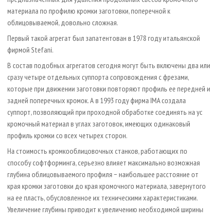
материала по профилю кромки заготовки, поперечной к
облицовываемой, довольно сложная.
Первый такой агрегат был запатентован в 1978 году итальянской
фирмой Stefani.
В состав подобных агрегатов сегодня могут быть включены два или
сразу четыре отдельных суппорта сопровождения с фрезами,
которые при движении заготовки повторяют профиль ее передней и
задней поперечных кромок. А в 1993 году фирма IMA создала
суппорт, позволяющий при проходной обработке соединять на ус
кромочный материал в углах заготовок, имеющих одинаковый
профиль кромки со всех четырех сторон.
На стоимость кромкооблицовочных станков, работающих по
способу софтформинга, серьезно влияет максимально возможная
глубина облицовываемого профиля − наибольшее расстояние от
края кромки заготовки до края кромочного материала, завернутого
на ее пласть, обусловленное их техническими характеристиками.
Увеличение глубины приводит к увеличению необходимой ширины