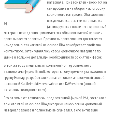
материала. При этом клей наносится на
сам профиль и на оборотную сторону
кромочного материала. Оба слоя клея
высушиваются, а затем нагреваются
б)
(активируются), после чего кромочный
материал немедленно прижимается к облицовываемой кромке и
прикатывается роликами. Прочность приклеивания достигается
немедленно, так как клей на основе ПВА приобретает свойства
контактного. Затем удалялись свесы кромочного материала по
длине и толщине детали, при необходимости со снятием фасок.
В том же году специалисты компании Homag совместно с
технологами фирмы Brandt, которая к тому времени уже входила в
группу Homag, разработали и запатентовали аналогичный способ,
названный Kaltleimaktiviervervahren или KA­Vervahren (способ
активации холодного клея).
Его отличие от технологии, предложенной фирмой IMA, состояло в
том, что клей на основе ПВА­дисперсии наносился на кромочный
материал заранее и полностью высушивался, а его активация