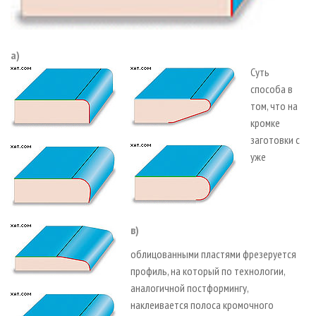
а)
Суть
способа в
том, что на
кромке
заготовки с
уже
в)
облицованными пластями фрезеруется
профиль, на который по технологии,
аналогичной постформингу,
наклеивается полоса кромочного