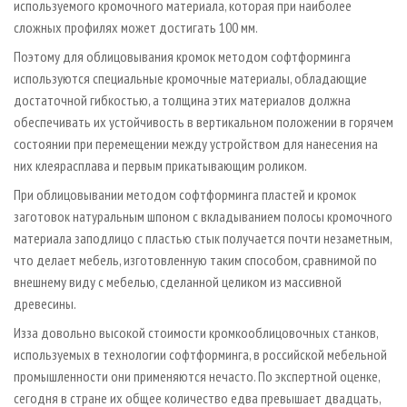
используемого кромочного материала, которая при наиболее
сложных профилях может достигать 100 мм.
Поэтому для облицовывания кромок методом софтформинга
используются специальные кромочные материалы, обладающие
достаточной гибкостью, а толщина этих материалов должна
обеспечивать их устойчивость в вертикальном положении в горячем
состоянии при перемещении между устройством для нанесения на
них клея­расплава и первым прикатывающим роликом.
При облицовывании методом софтформинга пластей и кромок
заготовок натуральным шпоном с вкладыванием полосы кромочного
материала заподлицо с пластью стык получается почти незаметным,
что делает мебель, изготовленную таким способом, сравнимой по
внешнему виду с мебелью, сделанной целиком из массивной
древесины.
Из­за довольно высокой стоимости кромкооблицовочных станков,
используемых в технологии софтформинга, в российской мебельной
промышленности они применяются нечасто. По экспертной оценке,
сегодня в стране их общее количество едва превышает двадцать,