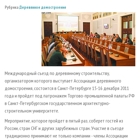
СУШКА ДРЕВЕСИНЫ
ПЕРСОНЫ
КОНТАКТЫ
РЕКЛАМА
Рубрика
Деревянное домостроение
ПРОИЗВОДСТВО ДРЕВЕСНЫХ ПЛИТ
МОБИЛЬНЫЕ ВЫСТАВКИ
РЕКЛАМА НА САЙТЕ
ДЕРЕВЯННОЕ ДОМОСТРОЕНИЕ
ОФИЦИАЛЬНЫЕ ДЕЛЕГАЦИИ
ПРОИЗВОДСТВО МЕБЕЛИ
ПРИОРИТЕТНЫЕ ИНВЕСТПРОЕКТЫ
БИОЭНЕРГЕТИКА
RUSSIAN FORESTRY REVIEW
ЦБП
ГАЗЕТА ЛЕСПРОМФОРУМ
ИНСТРУМЕНТ И МАТЕРИАЛЫ
БИБЛИОТЕКА СПЕЦИАЛИСТА
Международный съезд по деревянному строительству,
организатором которого выступает Ассоциация деревянного
домостроения, состоится в Санкт-Петербурге 15-16 декабря 2011
года и пройдет под патронажем Торгово-промышленной палаты РФ
в Санкт-Петербургском государственном архитектурно-
строительном университете.
Мероприятие, которое пройдет в пятый раз, соберет гостей из
России, стран СНГ и других зарубежных стран. Участие в съезде
традиционно принимают не только компании - члены Ассоциации