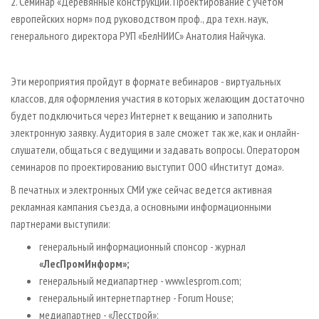
2. Семинар «Деревянные конструкции. Проектирование с учетом
европейских норм» под руководством проф., д­ра техн. наук,
генерального директора РУП «БелНИИС» Анатолия Найчука.
Эти мероприятия пройдут в формате вебинаров - виртуальных
классов, для оформления участия в которых желающим достаточно
будет подключиться через Интернет к вещанию и заполнить
электронную заявку. Аудитория в зале сможет так же, как и онлайн­
слушатели, общаться с ведущими и задавать вопросы. Оператором
семинаров по проектированию выступит ООО «Институт дома».
В печатных и электронных СМИ уже сейчас ведется активная
рекламная кампания съезда, а основными информационными
партнерами выступили:
генеральный информационный спонсор - журнал
«ЛесПромИнформ»;
генеральный медиапартнер - www.lesprom.com;
генеральный интернет­партнер - Forum House;
медиапартнер - «Лесстрой»;