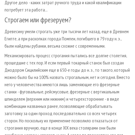
Другое дело - каких затрат ручного труда и какой квалификации
потребует эта работа...
Строгаем или фрезеруем?
Древесину умели строгать уже три тысячи лет назад, еще в Древнем
Египте, а при раскопках города Помпеи, погибшего в 79 году н. э.,
были найдены рубанки, весьма схожие с современными.
Механизировать процесс строгания пытались все долгие столетия,
прошедшие с тех пор. И если первый токарный станок был создан
Диодором Сицилийским еще в 650-е годы до н. э., то такого, который
можно было бы на 100% назвать строгальным, нет и сегодня. Вместо
него у человечества имеются лишь заменяющие его фрезерные
станки - фуговальные, рейсмусовые, фрезерные с вертикальным
шпинделем (верхним или нижним) и четырехсторонние - в виде
комбинации названных ранее, позволяющие обрабатывать
заготовку за один проход последовательно со всех четырех
сторон. Но поскольку их применение позволило отказаться от
строгания вручную, еще в конце XIX века столярами они были