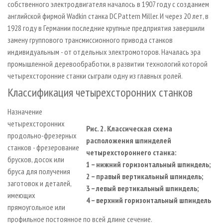
собственного электродвигателя началось в 1907 году с созданием
английской фирмой Wadkin станка DC Pattern Miller. И через 20 лет, в
1928 году в Германии последние крупные предприятия завершили
замену группового трансмиссионного привода станков
индивидуальным - от отдельных электромоторов. Началась эра
промышленной деревообработки, в развитии технологий которой
четырехсторонние станки сыграли одну из главных ролей.
Классификация четырехсторонних станков
Назначение
четырехсторонних
Рис. 2. Классическая схема
продольно-фрезерных
расположения шпинделей
станков - фрезерование
четырехстороннего станка:
брусков, досок или
1 – нижний горизонтальный шпиндель;
бруса для получения
2 – правый вертикальный шпиндель;
заготовок и деталей,
3 – левый вертикальный шпиндель;
имеющих
4 – верхний горизонтальный шпиндель
прямоугольное или
профильное постоянное по всей длине сечение.