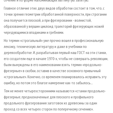
сечение и по форме напоминающих вытянутую запятую.
Главное отличие этих двух видов обработки состоит в том, что, с
точки зрения геометрии обработанной поверхности, при строгании
она получается плоской, а при фрезеровании - волнистой,
образованной у вершин циклоид траекторий фрезерующих ножей
чередующимися впадинами и гребнями.
Но термин «строгальный» уже прочно вошел в профессиональную
лексику, техническую литературу и даже в учебники по
деревообработке. И, разрабатывая первый наш ГОСТ на эти станки,
его создатели еще в начале 1970-х, чтобы не совершать революции,
были вынуждены в его наименовании взять термин «продольно-
фрезерные» в скобки, оставив в качестве основного привычный
«строгальные». Конечно, со временем планировалось исправить эту
ошибку, но потом это благое намерение как-то забылось...
Тем не менее четырехсторонними называются «станки продольно-
фрезерные, предназначенные для плоского и профильного
продольного фрезерования заготовок из древесины за один
проход со всех четырех сторон по поперечному сечению».