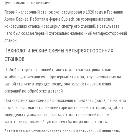
фуговально-калевочными.
Первый калевочный станок сконструировал в 1920 году в Германии
Армин Бернер. Работая в фирме Gubisch, он усовершенствовал
конструкцию станка и расширил спектр его функций, в результате
чего был создан первый фуговально-калевочный четырехсторонний
станок.
Технологические схемы четырехсторонних
станков
Любой четырехсторонний станок можно рассматривать как
комбинацию механизмов фрезерных станков, сгруппированных на
одной станине в порядке последовательности выполнения
операций по обработке деталей.
При классической схеме расположения шпинделей (рис. 2) первым по
подаче располагается нижний горизонтальный, который, подобно
шпинделю фуговального станка, создает на нижней пласти
заготовки прямолинейную плоскую базовую поверхность.
Затем в станке устанавливается первый вертикальный шпиндель