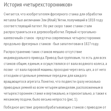
История «четырехсторонников»
Считается, что изобретателем фрезерного станка для обработки
металла был англичанин Эли (Илай) Уитни, получивший в 1818 году
соответствующий патент. Но уже скоро такие станки стали
распространяться и в деревообработке. Первый «строгально-
калевочный» станок - предтеча современных четырехсторонних
продольно-фрезерных станков - был запатентован в 1827 году.
Распространению таких станков мешало отсутствие
индивидуального привода. Привод был групповым, то есть для всех
станков общим, единым, и осуществлялся от вала водяного колеса, а
позже - от вала паровой машины, проходил через весь цех, а от него
отходили отдельные ременные передачи для каждого
вращающегося агрегата. Понятно, что подвести сразу несколько
приводных ремней ко всем четырем шпинделям, расположенным в
четырехстороннем станке и вертикально, и горизонтально, а также к
механизму подачи, было весьма непросто (рис. 1).
Победное шествие деревообрабатывающих станков с приводом от