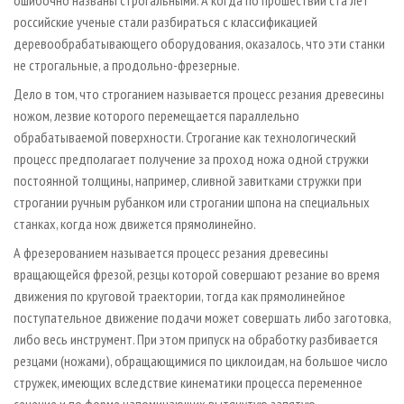
ошибочно названы строгальными. А когда по прошествии ста лет
российские ученые стали разбираться с классификацией
деревообрабатывающего оборудования, оказалось, что эти станки
не строгальные, а продольно-фрезерные.
Дело в том, что строганием называется процесс резания древесины
ножом, лезвие которого перемещается параллельно
обрабатываемой поверхности. Строгание как технологический
процесс предполагает получение за проход ножа одной стружки
постоянной толщины, например, сливной завитками стружки при
строгании ручным рубанком или строгании шпона на специальных
станках, когда нож движется прямолинейно.
А фрезерованием называется процесс резания древесины
вращающейся фрезой, резцы которой совершают резание во время
движения по круговой траектории, тогда как прямолинейное
поступательное движение подачи может совершать либо заготовка,
либо весь инструмент. При этом припуск на обработку разбивается
резцами (ножами), обращающимися по циклоидам, на большое число
стружек, имеющих вследствие кинематики процесса переменное