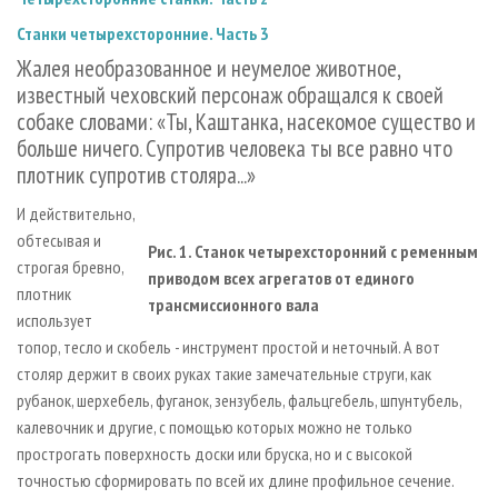
СУШКА ДРЕВЕСИНЫ
ПЕРСОНЫ
КОНТАКТЫ
РЕКЛАМА
Станки четырехсторонние. Часть 3
ПРОИЗВОДСТВО ДРЕВЕСНЫХ ПЛИТ
МОБИЛЬНЫЕ ВЫСТАВКИ
РЕКЛАМА НА САЙТЕ
Жалея необразованное и неумелое животное,
ДЕРЕВЯННОЕ ДОМОСТРОЕНИЕ
ОФИЦИАЛЬНЫЕ ДЕЛЕГАЦИИ
известный чеховский персонаж обращался к своей
собаке словами: «Ты, Каштанка, насекомое существо и
ПРОИЗВОДСТВО МЕБЕЛИ
ПРИОРИТЕТНЫЕ ИНВЕСТПРОЕКТЫ
больше ничего. Супротив человека ты все равно что
БИОЭНЕРГЕТИКА
RUSSIAN FORESTRY REVIEW
плотник супротив столяра...»
ЦБП
ГАЗЕТА ЛЕСПРОМФОРУМ
И действительно,
ИНСТРУМЕНТ И МАТЕРИАЛЫ
БИБЛИОТЕКА СПЕЦИАЛИСТА
обтесывая и
Рис. 1. Станок четырехсторонний с ременным
строгая бревно,
приводом всех агрегатов от единого
плотник
трансмиссионного вала
использует
топор, тесло и скобель - инструмент простой и неточный. А вот
столяр держит в своих руках такие замечательные струги, как
рубанок, шерхебель, фуганок, зензубель, фальцгебель, шпунтубель,
калевочник и другие, с помощью которых можно не только
прострогать поверхность доски или бруска, но и с высокой
точностью сформировать по всей их длине профильное сечение.