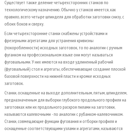
Существует также деление четырехсторонних станков по
технологическому назначению. Обычно у станков имеется, как
правило, всего четыре шпинделя для обработки заготовки снизу, с
обоих боков и сверху.
Если четырехсторонние станки снабжены устройствами и
фрезерными агрегатами для устранения кривизны
(покоробленности) исходных заготовок, то по аналогии с ручным
фуганком на профессиональном языке они могут называться
фуговальными. У них имеются на входе удлиненный рабочий
(фуговальный) стол и агрегаты, обеспечивающие создание плоской
базовой поверхности на нижней пласти и кромке исходных
заготовок.
Станки, оснащенные на выходе дополнительным, пятым, шпинделем,
предназначенным для выборки глубокого продольного профиля на
заготовках или их продольного раскроя пилами на заготовки,
называются калевочными - по аналогии с рубанком-калевочником.
Станки, совмещающие функции фугования и отборки профиля и
оснащенные соответствующими узлами и агрегатами, называются