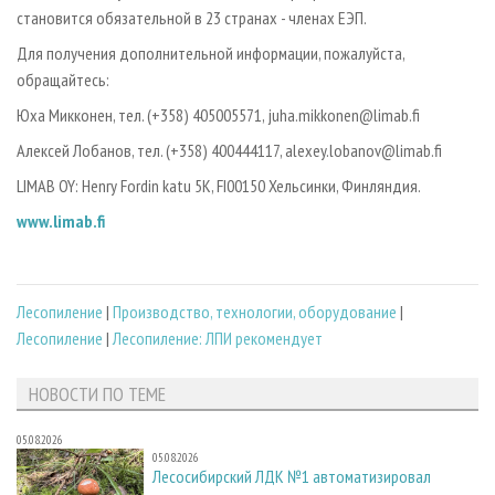
становится обязательной в 23 странах - членах ЕЭП.
Для получения дополнительной информации, пожалуйста,
обращайтесь:
Юха Микконен, тел. (+358) 405­00­55­71, juha.mikkonen@limab.fi
Алексей Лобанов, тел. (+358) 400­44­41­17, alexey.lobanov@limab.fi
LIMAB OY: Henry Fordin katu 5K, FI­00150 Хельсинки, Финляндия.
www.limab.fi
Лесопиление
|
Производство, технологии, оборудование
|
Лесопиление
|
Лесопиление: ЛПИ рекомендует
НОВОСТИ ПО ТЕМЕ
05.08.2026
05.08.2026
Лесосибирский ЛДК №1 автоматизировал