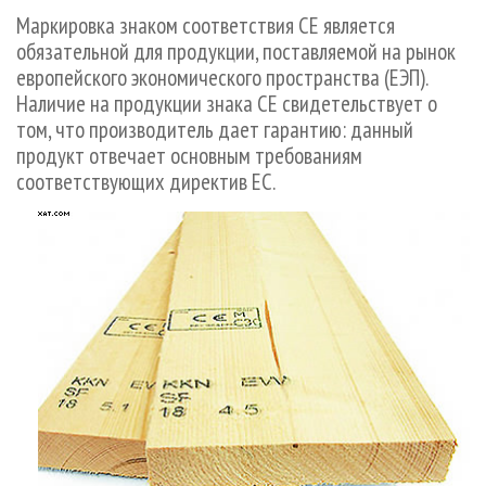
СУШКА ДРЕВЕСИНЫ
ПЕРСОНЫ
КОНТАКТЫ
РЕКЛАМА
Маркировка знаком соответствия СЕ является
обязательной для продукции, поставляемой на рынок
ПРОИЗВОДСТВО ДРЕВЕСНЫХ ПЛИТ
МОБИЛЬНЫЕ ВЫСТАВКИ
РЕКЛАМА НА САЙТЕ
европейского экономического пространства (ЕЭП).
ДЕРЕВЯННОЕ ДОМОСТРОЕНИЕ
ОФИЦИАЛЬНЫЕ ДЕЛЕГАЦИИ
Наличие на продукции знака СЕ свидетельствует о
ПРОИЗВОДСТВО МЕБЕЛИ
ПРИОРИТЕТНЫЕ ИНВЕСТПРОЕКТЫ
том, что производитель дает гарантию: данный
продукт отвечает основным требованиям
БИОЭНЕРГЕТИКА
RUSSIAN FORESTRY REVIEW
соответствующих директив ЕС.
ЦБП
ГАЗЕТА ЛЕСПРОМФОРУМ
ИНСТРУМЕНТ И МАТЕРИАЛЫ
БИБЛИОТЕКА СПЕЦИАЛИСТА