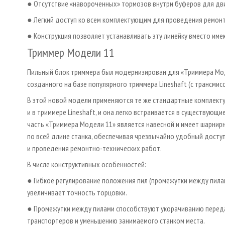
● Отсутствие «навороченных» тормозов внутри буферов для дв
● Легкий доступ ко всем комплектующим для проведения ремонт
● Конструкция позволяет устанавливать эту линейку вместо им
Триммер Moдели 11
Пильный блок триммера был модернизирован для «Триммера Мод
созданного на базе популярного триммера Lineshaft (с трансмис
В этой новой модели применяются те же стандартные комплект
и в триммере Lineshaft, и она легко встраивается в существующи
часть «Триммера Модели 11» является навесной и имеет шарнир
по всей длине станка, обеспечивая чрезвычайно удобный досту
и проведения ремонтно-технических работ.
В числе конструктивных особенностей:
● Гибкое регулирование положения пил (промежутки между пила
увеличивает точность торцовки.
● Промежутки между пилами способствуют укорачиванию пере
транспортеров и уменьшению занимаемого станком места.