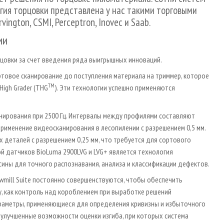
гия торцовки представлена у нас такими торговыми
vington, CSMI, Perceptron, Inovec и Saab.
ии
цовки за счет введения ряда выигрышных инноваций.
товое сканирование до поступления материала на триммер, которое
TM
 High Grader (THG
). Эти технологии успешно применяются
нирования при 2500 Гц. Интервалы между профилями составляют
 применение видеосканирования в лесопилении с разрешением 0,5 мм.
 деталей с разрешением 0,25 мм, что требуется для сортового
й датчиков BioLuma 2900LVG и LVG+ является технология
ины для точного распознавания, анализа и классификации дефектов.
wmill Suite постоянно совершенствуются, чтобы обеспечить
, как контроль над короблением при выработке решений
раметры, применяющиеся для определения кривизны и избыточного
 улучшенные возможности оценки изгиба, при которых система