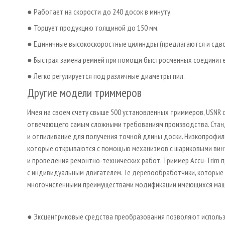
● Работает на скорости до 240 досок в минуту.
● Торцует продукцию толщиной до 150 мм.
● Единичные высокоскоростные цилиндры (предлагаются и сдв
● Быстрая замена ремней при помощи быстросменных соедините
● Легко регулируется под различные диаметры пил.
Другие модели триммеров
Имея на своем счету свыше 500 установленных триммеров, USN
отвечающего самым сложными требованиям производства. Станд
и отпиливание для получения точной длины доски. Низкопрофил
которые открываются с помощью механизмов с шариковыми винт
и проведения ремонтно-технических работ. Триммер Accu-Trim п
с индивидуальным двигателем. Те деревообработчики, которые 
многочисленными преимуществами модификации имеющихся машин
● Эксцентриковые средства преобразования позволяют использо