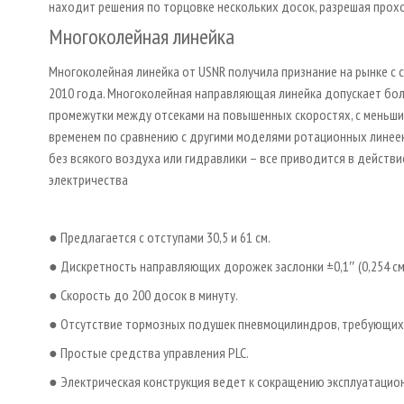
находит решения по торцовке нескольких досок, разрешая прох
Многоколейная линейка
Многоколейная линейка от USNR получила признание на рынке с
2010 года. Многоколейная направляющая линейка допускает бо
промежутки между отсеками на повышенных скоростях, с меньш
временем по сравнению с другими моделями ротационных линеек
без всякого воздуха или гидравлики – все приводится в действ
электричества
● Предлагается с отступами 30,5 и 61 см.
● Дискретность направляющих дорожек заслонки ±0,1″ (0,254 см
● Скорость до 200 досок в минуту.
● Отсутствие тормозных подушек пневмоцилиндров, требующих 
● Простые средства управления PLC.
● Электрическая конструкция ведет к сокращению эксплуатацио