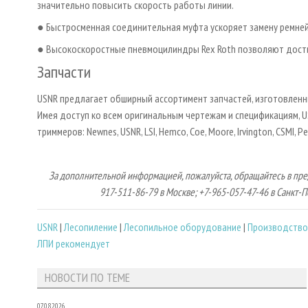
значительно повысить скорость работы линии.
● Быстросменная соединительная муфта ускоряет замену ремней
● Высокоскоростные пневмоцилиндры Rex Roth позволяют достиг
Запчасти
USNR предлагает обширный ассортимент запчастей, изготовлен
Имея доступ ко всем оригинальным чертежам и спецификациям, 
триммеров: Newnes, USNR, LSI, Hemco, Coe, Moore, Irvington, CSMI, Pe
За дополнительной информацией, пожалуйста, обращайтесь в пред
917-511-86-79 в Москве; +7-965-057-47-46 в Санкт-П
USNR
|
Лесопиление
|
Лесопильное оборудование
|
Производство,
ЛПИ рекомендует
НОВОСТИ ПО ТЕМЕ
07.08.2026