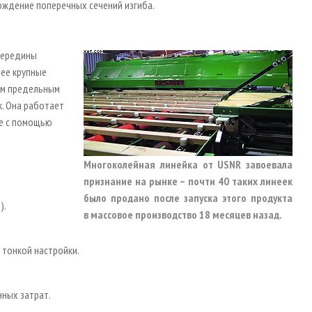
ождение поперечных сечений изгиба.
 середины
лее крупные
им предельным
. Она работает
ие с помощью
Многоколейная линейка от USNR завоевала
признание на рынке – почти 40 таких линеек
было продано после запуска этого продукта
).
в массовое производство 18 месяцев назад.
тонкой настройки.
нных затрат.