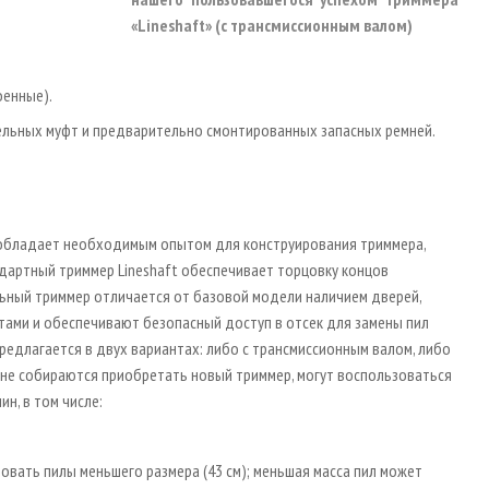
«Lineshaft» (с трансмиссионным валом)
оенные).
льных муфт и предварительно смонтированных запасных ремней.
R обладает необходимым опытом для конструирования триммера,
артный триммер Lineshaft обеспечивает торцовку концов
ьный триммер отличается от базовой модели наличием дверей,
ами и обеспечивают безопасный доступ в отсек для замены пил
редлагается в двух вариантах: либо с трансмиссионным валом, либо
не собираются приобретать новый триммер, могут воспользоваться
, в том числе:
вать пилы меньшего размера (43 см); меньшая масса пил может