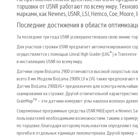
торцовки от USNR работают по всему миру. Техноло
марками, как Newnes, USNR, LSI, Hemco, Coe, Moore, Ir
Последние достижения в области оптимизац
За последние три года USNR усовершенствовала свою линию тор
Для участков строжки USNR предлагает автоматизированное сор
®
осуществляется с помощью Lineal High Grader (LHG
) и Transverse
в инсталляциях USNR по всему миру.
Датчики серии BioLuma 2900 отличаются высокой скоростью ска
всего 8 мм. Модели BioLuma 2900V, LV и LVG также предполагают
Датчик BioLuma 2900LVG+ предназначен для осмотра мельчайших
сканирования на строжке. Другой отличительной характеристико
TM
GrainMap
– эти датчики измеряют углы наклона волокон древес
Современные программные средства USNR MillExpert и Newnes Sa
пользователей необходимыми возможностями, такими, к примеру
по торцовке, благодаря которому пользователи определяют па
прогиба в отдельных единицах пиломатериала. Другой пример –