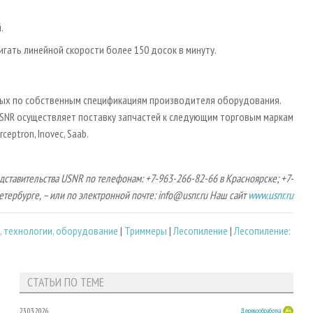
.
ать линейной скорости более 150 досок в минуту.
ных по собственным спецификациям производителя оборудования.
USNR осуществляет поставку запчастей к следующим торговым маркам
rceptron, Inovec, Saab.
ставительства USNR по телефонам: +7-963-266-82-66 в Красноярске; +7-
етербурге, – или по электронной почте: info@usnr.ru Наш сайт
www.usnr.ru
 технологии, оборудование
|
Триммеры
|
Лесопиление
|
Лесопиление:
СТАТЬИ ПО ТЕМЕ
23.03.2026
Деревообработка