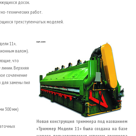
ижущихся досок.
но-технических работ.
еющихся трехступенчатых моделей.
ели 11»,
сионным валом).
ующие, что
е линии. Верхняя
ное сочленение
п для замены пил
ми 300 мм)
Новая конструкция триммера под названием
даточных
«Триммер Модели 11» была создана на базе
нашего пользовавшегося успехом триммера