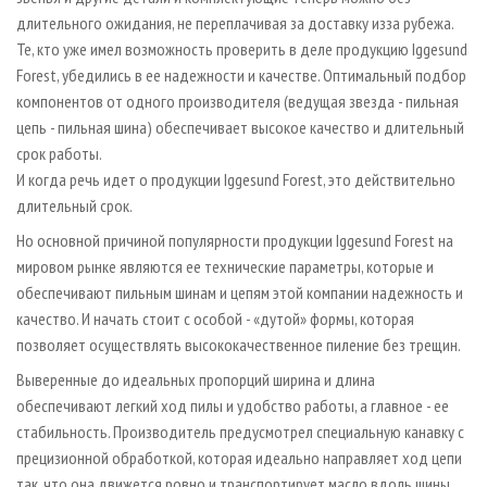
длительного ожидания, не переплачивая за доставку из­за рубежа.
Те, кто уже имел возможность проверить в деле продукцию Iggesund
Forest, убедились в ее надежности и качестве. Оптимальный подбор
компонентов от одного производителя (ведущая звезда - пильная
цепь - пильная шина) обеспечивает высокое качество и длительный
срок работы.
И когда речь идет о продукции Iggesund Forest, это действительно
длительный срок.
Но основной причиной популярности продукции Iggesund Forest на
мировом рынке являются ее технические параметры, которые и
обеспечивают пильным шинам и цепям этой компании надежность и
качество. И начать стоит с особой - «дутой» формы, которая
позволяет осуществлять высококачественное пиление без трещин.
Выверенные до идеальных пропорций ширина и длина
обеспечивают легкий ход пилы и удобство работы, а главное - ее
стабильность. Производитель предусмотрел специальную канавку с
прецизионной обработкой, которая идеально направляет ход цепи
так, что она движется ровно и транспортирует масло вдоль шины.