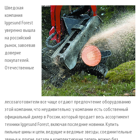
СУШКА ДРЕВЕСИНЫ
ПЕРСОНЫ
КОНТАКТЫ
РЕКЛАМА
Шведская
ПРОИЗВОДСТВО ДРЕВЕСНЫХ ПЛИТ
МОБИЛЬНЫЕ ВЫСТАВКИ
компания
РЕКЛАМА НА САЙТЕ
Iggesund Forest
ДЕРЕВЯННОЕ ДОМОСТРОЕНИЕ
ОФИЦИАЛЬНЫЕ ДЕЛЕГАЦИИ
уверенно вышла
ПРОИЗВОДСТВО МЕБЕЛИ
ПРИОРИТЕТНЫЕ ИНВЕСТПРОЕКТЫ
на российский
рынок, завоевав
БИОЭНЕРГЕТИКА
RUSSIAN FORESTRY REVIEW
доверие
ЦБП
ГАЗЕТА ЛЕСПРОМФОРУМ
покупателей.
ИНСТРУМЕНТ И МАТЕРИАЛЫ
БИБЛИОТЕКА СПЕЦИАЛИСТА
Отечественные
лесозаготовители все чаще отдают предпочтение оборудованию
этой компании, что неудивительно: у компании есть собственный
официальный дилер в России, который продает весь ассортимент
техники Iggesund Forest, включая последние новинки. Купить
пильные шины и цепи, ведущие и ведомые звезды, соединительные
звенья и другие детали и комплектующие теперь можно без