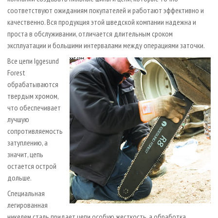
соответствуют ожиданиям покупателей и работают эффективно и
качественно. Вся продукция этой шведской компании надежна и
проста в обслуживании, отличается длительным сроком
эксплуатации и большими интервалами между операциями заточки.
Все цепи Iggesund
Forest
обрабатываются
твердым хромом,
что обеспечивает
лучшую
сопротивляемость
затуплению, а
значит, цепь
остается острой
дольше.
Специальная
легированная
никелем сталь придает цепи особую жесткость, а обработка