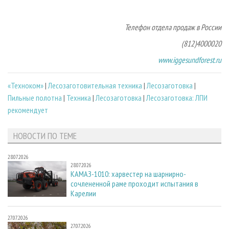
Телефон отдела продаж в России
(812)400­00­20
www.iggesundforest.ru
«Техноком»
|
Лесозаготовительная техника
|
Лесозаготовка
|
Пильные полотна
|
Техника
|
Лесозаготовка
|
Лесозаготовка: ЛПИ
рекомендует
НОВОСТИ ПО ТЕМЕ
28.07.2026
28.07.2026
КАМАЗ-1010: харвестер на шарнирно-
сочлененной раме проходит испытания в
Карелии
27.07.2026
27.07.2026