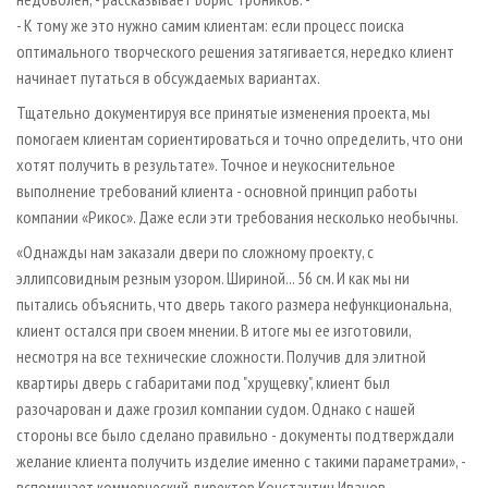
- К тому же это нужно самим клиентам: если процесс поиска
оптимального творческого решения затягивается, нередко клиент
начинает путаться в обсуждаемых вариантах.
Тщательно документируя все принятые изменения проекта, мы
помогаем клиентам сориентироваться и точно определить, что они
хотят получить в результате». Точное и неукоснительное
выполнение требований клиента - основной принцип работы
компании «Рикос». Даже если эти требования несколько необычны.
«Однажды нам заказали двери по сложному проекту, с
эллипсовидным резным узором. Шириной... 56 см. И как мы ни
пытались объяснить, что дверь такого размера нефункциональна,
клиент остался при своем мнении. В итоге мы ее изготовили,
несмотря на все технические сложности. Получив для элитной
квартиры дверь с габаритами под "хрущевку", клиент был
разочарован и даже грозил компании судом. Однако с нашей
стороны все было сделано правильно - документы подтверждали
желание клиента получить изделие именно с такими параметрами», -
вспоминает коммерческий директор Константин Иванов.