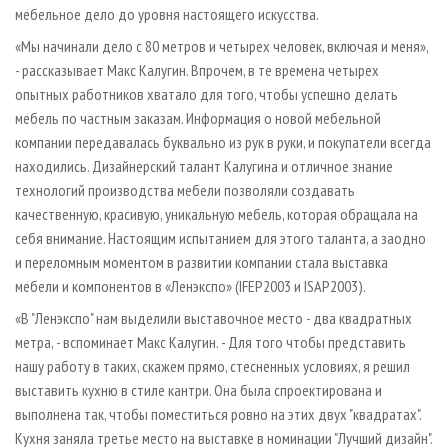
мебельное дело до уровня настоящего искусства.
«Мы начинали дело с 80 метров и четырех человек, включая и меня»,
- рассказывает Макс Калугин. Впрочем, в те времена четырех
опытных работников хватало для того, чтобы успешно делать
мебель по частным заказам. Информация о новой мебельной
компании передавалась буквально из рук в руки, и покупатели всегда
находились. Дизайнерский талант Калугина и отличное знание
технологий производства мебели позволяли создавать
качественную, красивую, уникальную мебель, которая обращала на
себя внимание. Настоящим испытанием для этого таланта, а заодно
и переломным моментом в развитии компании стала выставка
мебели и компонентов в «Ленэкспо» (IFEP­2003 и ISAP­2003).
«В "Ленэкспо" нам выделили выставочное место - два квадратных
метра, - вспоминает Макс Калугин. - Для того чтобы представить
нашу работу в таких, скажем прямо, стесненных условиях, я решил
выставить кухню в стиле кантри. Она была спроектирована и
выполнена так, чтобы поместиться ровно на этих двух "квадратах".
Кухня заняла третье место на выставке в номинации "Лучший дизайн".