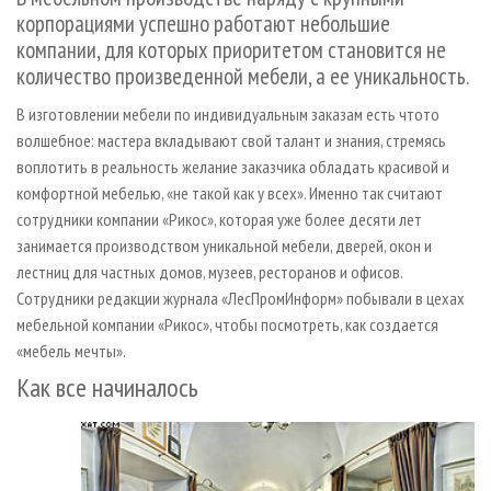
СУШКА ДРЕВЕСИНЫ
ПЕРСОНЫ
КОНТАКТЫ
РЕКЛАМА
корпорациями успешно работают небольшие
компании, для которых приоритетом становится не
ПРОИЗВОДСТВО ДРЕВЕСНЫХ ПЛИТ
МОБИЛЬНЫЕ ВЫСТАВКИ
РЕКЛАМА НА САЙТЕ
количество произведенной мебели, а ее уникальность.
ДЕРЕВЯННОЕ ДОМОСТРОЕНИЕ
ОФИЦИАЛЬНЫЕ ДЕЛЕГАЦИИ
В изготовлении мебели по индивидуальным заказам есть что­то
ПРОИЗВОДСТВО МЕБЕЛИ
ПРИОРИТЕТНЫЕ ИНВЕСТПРОЕКТЫ
волшебное: мастера вкладывают свой талант и знания, стремясь
БИОЭНЕРГЕТИКА
RUSSIAN FORESTRY REVIEW
воплотить в реальность желание заказчика обладать красивой и
комфортной мебелью, «не такой как у всех». Именно так считают
ЦБП
ГАЗЕТА ЛЕСПРОМФОРУМ
сотрудники компании «Рикос», которая уже более десяти лет
ИНСТРУМЕНТ И МАТЕРИАЛЫ
БИБЛИОТЕКА СПЕЦИАЛИСТА
занимается производством уникальной мебели, дверей, окон и
лестниц для частных домов, музеев, ресторанов и офисов.
Сотрудники редакции журнала «ЛесПромИнформ» побывали в цехах
мебельной компании «Рикос», чтобы посмотреть, как создается
«мебель мечты».
Как все начиналось