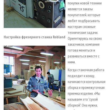
покупки новой техники
являются заказы
покупателей, которые
любят подбрасывать
мастерам сложные
технические задачи.
Настройка фрезерного станка Robland
Ориентируясь на своих
заказчиков, компания
готова меняться и
развиваться вместе с
ними.
Когда станочная работа
подходит к концу,
начинаются контрольная
сборка и промежуточная
приемка изделия. «Мы
называем это "сухой
сборкой". Она нужна,