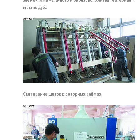
массив дуба
Cклеивание щитов в роторных ваймах