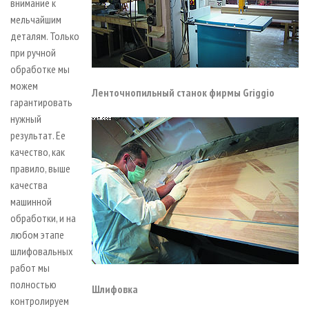
внимание к
мельчайшим
деталям. Только
при ручной
обработке мы
можем
Ленточнопильный станок фирмы Griggio
гарантировать
нужный
результат. Ее
качество, как
правило, выше
качества
машинной
обработки, и на
любом этапе
шлифовальных
работ мы
полностью
Шлифовка
контролируем