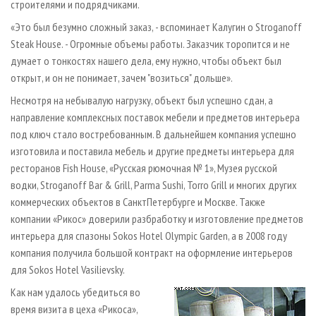
строителями и подрядчиками.
«Это был безумно сложный заказ, - вспоминает Калугин о Stroganoff
Steak House. - Огромные объемы работы. Заказчик торопится и не
думает о тонкостях нашего дела, ему нужно, чтобы объект был
открыт, и он не понимает, зачем "возиться" дольше».
Несмотря на небывалую на­грузку, объект был успешно сдан, а
направление комплексных поставок мебели и предметов интерьера
под ключ стало востребованным. В дальнейшем компания успешно
изготовила и поставила мебель и другие предметы интерьера для
ресторанов Fish House, «Русская рюмочная № 1», Музея русской
водки, Stroganoff Bar & Grill, Parma Sushi, Torro Grill и многих других
коммерческих объектов в Санкт­Петербурге и Москве. Также
компании «Рикос» доверили разбработку и изготовление предметов
интерьера для спа­зоны Sokos Hotel Olympic Garden, а в 2008 году
компания получила большой контракт на оформление интерьеров
для Sokos Hotel Vasilievsky.
Как нам удалось убедиться во
время визита в цеха «Рикоса»,