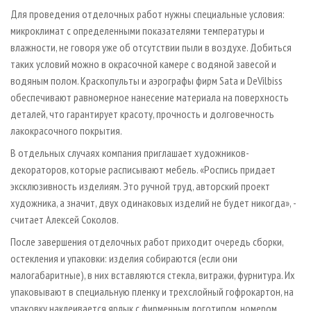
Для проведения отделочных работ нужны специальные условия:
микроклимат с определенными показателями температуры и
влажности, не говоря уже об отсутствии пыли в воздухе. Добиться
таких условий можно в окрасочной камере с водяной завесой и
водяным полом. Краскопульты и аэрографы фирм Sata и DeVilbiss
обеспечивают равномерное нанесение материала на поверхность
деталей, что гарантирует красоту, прочность и долговечность
лакокрасочного покрытия.
В отдельных случаях компания приглашает художников­
декораторов, которые расписывают мебель. «Роспись придает
эксклюзивность изделиям. Это ручной труд, авторский проект
художника, а значит, двух одинаковых изделий не будет никогда», -
считает Алексей Соколов.
После завершения отделочных работ приходит очередь сборки,
остекления и упаковки: изделия собираются (если они
малогабаритные), в них вставляются стекла, витражи, фурнитура. Их
упаковывают в специальную пленку и трехслойный гофрокартон, на
упаковку наклеивается ярлык с фирменным логотипом, номером