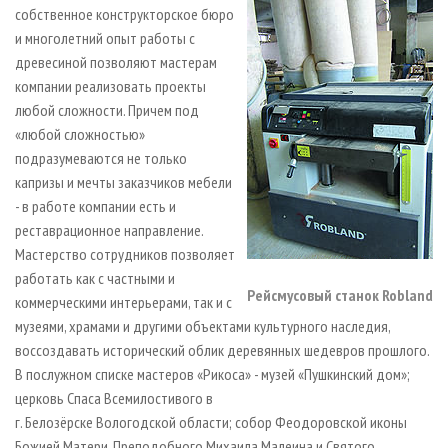
собственное конструкторское бюро
и многолетний опыт работы с
древесиной позволяют мастерам
компании реализовать проекты
любой сложности. Причем под
«любой сложностью»
подразумеваются не только
капризы и мечты заказчиков мебели
- в работе компании есть и
реставрационное направление.
Мастерство сотрудников позволяет
работать как с частными и
Рейсмусовый станок Robland
коммерческими интерьерами, так и с
музеями, храмами и другими объектами культурного наследия,
воссоздавать исторический облик деревянных шедевров прошлого.
В послужном списке мастеров «Рикоса» - музей «Пушкинский дом»;
церковь Спаса Всемилостивого в
г. Белозёрске Вологодской области; собор Феодоровской иконы
Божией Матери, Преподобного Михаила Малеина и Святого