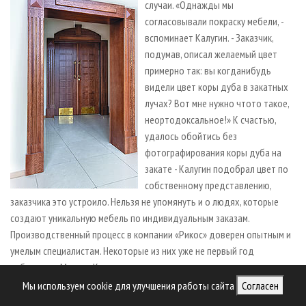
случаи. «Однажды мы
согласовывали покраску мебели, -
вспоминает Калугин. - Заказчик,
подумав, описал желаемый цвет
примерно так: вы когда­нибудь
видели цвет коры дуба в закатных
лучах? Вот мне нужно что­то такое,
неортодоксальное!» К счастью,
удалось обойтись без
фотографирования коры дуба на
закате - Калугин подобрал цвет по
собственному представлению,
заказчика это устроило. Нельзя не упомянуть и о людях, которые
создают уникальную мебель по индивидуальным заказам.
Производственный процесс в компании «Рикос» доверен опытным и
умелым специалистам. Некоторые из них уже не первый год
работают с Максом Калугиным - по его словам, костяк команды,
которая когда­то начинала бизнес, вкладывая в него свои таланты и
Мы используем cookie для улучшения работы сайта
Согласен
знания, остался прежним.