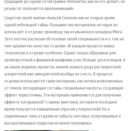
градацией до одной сотой грамма. Непонятно, как он это делает, но
результат получается ошеломляющий».
Секретов своей «магии» Алексей Соколов нам не открыл, кроме
одной небольшой тайны: большинство материалов, которые он
использует в отделке, производства итальянского концерна Milesi.
Зато охотно рассказал об основах своей специальности и о том, на
чем «держится» качество отделки: «В каждом процессе важна
технология, в отделке особенно. Одних только абразивов для
промежуточной и финишной шлифовки у нас больше десяти видов. А
уж лаков, морилок, пропиток, эмалей, всякого рода растворителей,
ускорителей или замедлителей вообще не счесть. В процессе
отделки используются такие материалы, как патина всевозможных
оттенков, лессирующие составы, специальные кислоты, создающие
эффект червоточины. Эти материалы применяются для получения
эффекта "натуральной" старины (винтажа), которая в последнее
время пользуется повышенным спросом у покупателей. Но и
современные типы отделки не забыты: матовые, полуглянцевые и
высокоглянцевые покрытия не менее популярны».