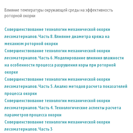
СУШКА ДРЕВЕСИНЫ
ПЕРСОНЫ
КОНТАКТЫ
РЕКЛАМА
Влияние температуры окружающей среды на эффективность
ПРОИЗВОДСТВО ДРЕВЕСНЫХ ПЛИТ
МОБИЛЬНЫЕ ВЫСТАВКИ
РЕКЛАМА НА САЙТЕ
роторной окорки
ДЕРЕВЯННОЕ ДОМОСТРОЕНИЕ
ОФИЦИАЛЬНЫЕ ДЕЛЕГАЦИИ
Совершенствование технологии механической окорки
ПРОИЗВОДСТВО МЕБЕЛИ
ПРИОРИТЕТНЫЕ ИНВЕСТПРОЕКТЫ
лесоматериалов. Часть 8. Влияние диаметра кряжа на
БИОЭНЕРГЕТИКА
механизм роторной окорки
RUSSIAN FORESTRY REVIEW
Совершенствование технологии механической окорки
ЦБП
ГАЗЕТА ЛЕСПРОМФОРУМ
лесоматериалов. Часть 6. Моделирование влияния влажности
ИНСТРУМЕНТ И МАТЕРИАЛЫ
БИБЛИОТЕКА СПЕЦИАЛИСТА
на особенности процесса разрушения коры при роторной
окорке
Совершенствование технологии механической окорки
лесоматериалов. Часть 5. Анализ методов расчета показателей
процесса окорки
Совершенствование технологии механической окорки
лесоматериалов. Часть 4. Технологические аспекты расчета
параметров процесса окорки
Совершенствование технологии механической окорки
лесоматериалов. Часть 3