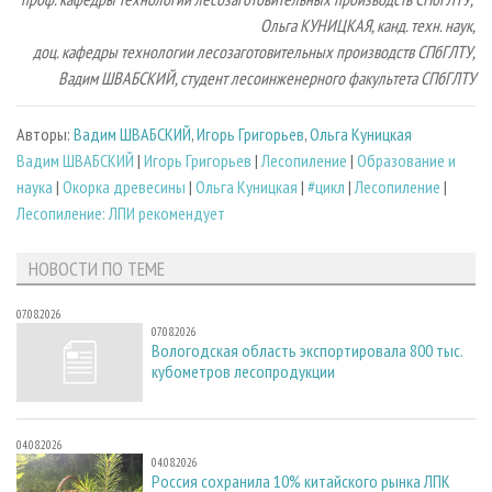
Ольга КУНИЦКАЯ, канд. техн. наук,
доц. кафедры технологии лесозаготовительных производств СПбГЛТУ,
Вадим ШВАБСКИЙ, студент лесоинженерного факультета СПбГЛТУ
Авторы:
Вадим ШВАБСКИЙ
,
Игорь Григорьев
,
Ольга Куницкая
Вадим ШВАБСКИЙ
|
Игорь Григорьев
|
Лесопиление
|
Образование и
наука
|
Окорка древесины
|
Ольга Куницкая
|
#цикл
|
Лесопиление
|
Лесопиление: ЛПИ рекомендует
НОВОСТИ ПО ТЕМЕ
07.08.2026
07.08.2026
Вологодская область экспортировала 800 тыс.
кубометров лесопродукции
04.08.2026
04.08.2026
Россия сохранила 10% китайского рынка ЛПК