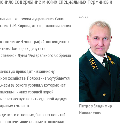
менило содержание многих специальных терминов и
итики, экономики и управления Санкт-
 им. С. М. Кирова, доктор экономических
 в том числе 4 монографий, посвященных
литике. Помощник депутата
арственной Думы Федерального Собрания
 зачастую приводят к взаимному
ном хозяйстве. Положение усугубляется,
жеры высокого уровня, у которых нет
равленцы нижних уровней порой
 местах лесную политику, порой идущую
 здравым смыслом.
Петров Владимир
Николаевич
жде всего основных, базовых понятий
е словосочетание «лесные отношения».