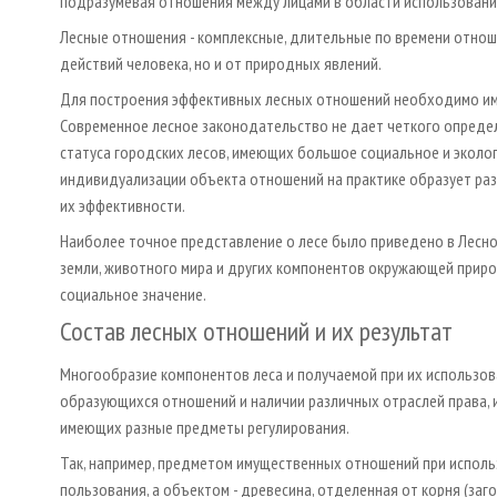
подразумевая отношения между лицами в области использования,
Лесные отношения - комплексные, длительные по времени отноше
действий человека, но и от природных явлений.
Для построения эффективных лесных отношений необходимо имет
Современное лесное законодательство не дает четкого определ
статуса городских лесов, имеющих большое социальное и эколог
индивидуализации объекта отношений на практике образует ра
их эффективности.
Наиболее точное представление о лесе было приведено в Лесном
земли, животного мира и других компонентов окружающей приро
социальное значение.
Состав лесных отношений и их результат
Многообразие компонентов леса и получаемой при их использова
образующихся отношений и наличии различных отраслей права, и
имеющих разные предметы регулирования.
Так, например, предметом имущественных отношений при исполь
пользования, а объектом - древесина, отделенная от корня (з