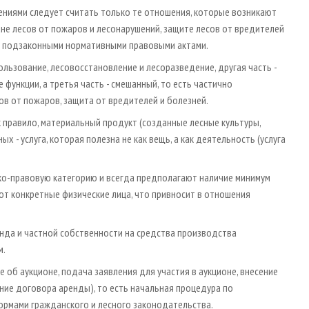
ениями следует считать только те отношения, которые возникают
ане лесов от пожаров и лесонарушений, защите лесов от вредителей
 и подзаконными нормативными правовыми актами.
льзование, лесовосстановление и лесоразведение, другая часть -
функции, а третья часть - смешанный, то есть частично
в от пожаров, защита от вредителей и болезней.
 правило, материальный продукт (созданные лесные культуры,
х - услуга, которая полезна не как вещь, а как деятельность (услуга
о-правовую категорию и всегда предполагают наличие минимум
ют конкретные физические лица, что привносит в отношения
онда и частной собственности на средства производства
м.
об аукционе, подача заявления для участия в аукционе, внесение
ние договора аренды), то есть начальная процедура по
нормами гражданского и лесного законодательства.