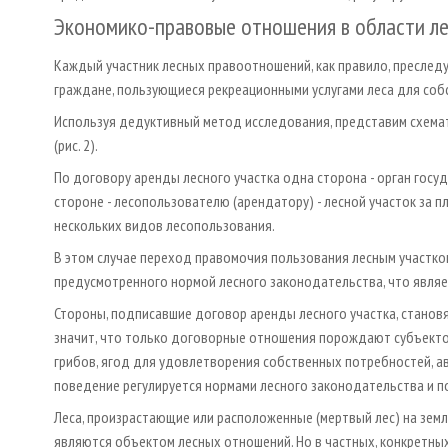
Экономико-правовые отношения в области л
Каждый участник лесных правоотношений, как правило, преслед
граждане, пользующиеся рекреационными услугами леса для соб
Используя дедуктивный метод исследования, представим схема
(рис. 2).
По договору аренды лесного участка одна сторона - орган госу
стороне - лесопользователю (арендатору) - лесной участок за 
нескольких видов лесопользования.
В этом случае переход правомочия пользования лесным участком
предусмотренного нормой лесного законодательства, что явля
Стороны, подписавшие договор аренды лесного участка, становя
значит, что только договорные отношения порождают субъектов
грибов, ягод для удовлетворения собственных потребностей, ав
поведение регулируется нормами лесного законодательства и 
Леса, произрастающие или расположенные (мертвый лес) на земля
являются объектом лесных отношений. Но в частных, конкретны