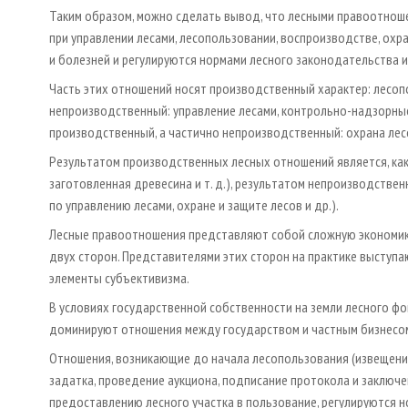
Таким образом, можно сделать вывод, что лесными правоотнош
при управлении лесами, лесопользовании, воспроизводстве, охр
и болезней и регулируются нормами лесного законодательства
Часть этих отношений носят производственный характер: лесопо
непроизводственный: управление лесами, контрольно-надзорные 
производственный, а частично непроизводственный: охрана лесо
Результатом производственных лесных отношений является, как
заготовленная древесина и т. д.), результатом непроизводственны
по управлению лесами, охране и защите лесов и др.).
Лесные правоотношения представляют собой сложную экономик
двух сторон. Представителями этих сторон на практике выступа
элементы субъективизма.
В условиях государственной собственности на земли лесного ф
доминируют отношения между государством и частным бизнесо
Отношения, возникающие до начала лесопользования (извещение 
задатка, проведение аукциона, подписание протокола и заключе
предоставлению лесного участка в пользование, регулируются 