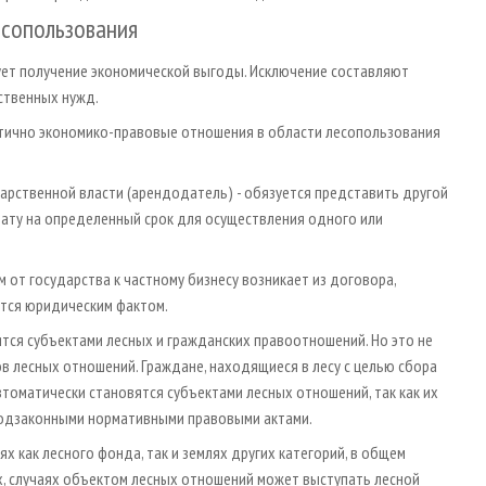
есопользования
ует получение экономической выгоды. Исключение составляют
ственных нужд.
тично экономико-правовые отношения в области лесопользования
дарственной власти (арендодатель) - обязуется представить другой
плату на определенный срок для осуществления одного или
 от государства к частному бизнесу возникает из договора,
ется юридическим фактом.
тся субъектами лесных и гражданских правоотношений. Но это не
 лесных отношений. Граждане, находящиеся в лесу с целью сбора
томатически становятся субъектами лесных отношений, так как их
подзаконными нормативными правовыми актами.
х как лесного фонда, так и землях других категорий, в общем
х, случаях объектом лесных отношений может выступать лесной