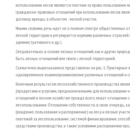
использовании лесов являются платежи за право пользования ле
гражданско-правовых отношений при использовании лесов являе
договор аренды, а объектом - лесной участок.
Иными словами, речь идет не о полном спектре общественных от
лесной территории и регулируется нормами различных отраслей п
административного и др.).
Следовательно, в основе лесных отношений, как и других приро
быть лесных отношений вне связи с лесной территорией.
Схематично вышесказанное представлено на рис. 1. Пунктирные 
одновременное взаимопроникновение различных отношений и с
Конечным результатом лесохозяйственного производства являет
(продуктами и услугами, предназначенными для использования ч
отношений в лесном хозяйстве прежде всего лежат отношения с
лесопользования. Отношения собственности, в свою очередь, 
(владение, пользование и распоряжение) на леса и лесные учас
платежей за лесопользование, системой финансирования, спосо
средствами производства, а также условиями распоряжения про