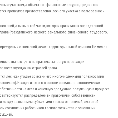
сным участком, а объектом - финансовые ресурсы, предметом
тся процедура предоставления лесного участка в пользование и
ношений, а лишь о той части, которая привязана к определенной
рава (гражданского, лесного, земельного, финансового, трудового,
доресурсных отношений, лежит территориальный принцип. Не может
линии означают, что на практике зачастую происходит
оответствующих им отраслей права.
ся лес - как угодье со всеми его многочисленными полезностями
еловеком). Исходя из этого в основе социально-экономических
обственности на леса и конечную продукцию, полученную в процессе
характеризуются распределением правомочий собственности
тки между различными субъектами лесных отношений, системой
бом соединения работников лесного хозяйства с основными
дукцией.