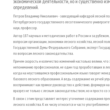
экономической деятельности, но и существенно из
определений.
Петров Владимир Николаевич - заведующий кафедрой лесной пол
Петербургского государственного лесотехнического университета
наук, профессор.
Автор 187 научных и методических работ в России и за рубежом,
вопросам организации, экономики лесного хозяйства, лесной по
Государственной Думы Федерального Собрания, эксперт Госуд
по вопросам лесного законодательства.
Причем скорость и количество изменений настолько велики, что
непониманию профессионалов, не один год проработавших в лес
когда на неустоявшемся профессиональном языке говорят менед
базового лесного образования. А ведь содержание их речей уп
воспринимают как прямое руководство к действию, формируя на
вразрез не только с лесным законодательством, но и просто со
В связи с этим представляет интерес уточнение содержания пре
лесного хозяйства. К их числу относится и часто употребляемо