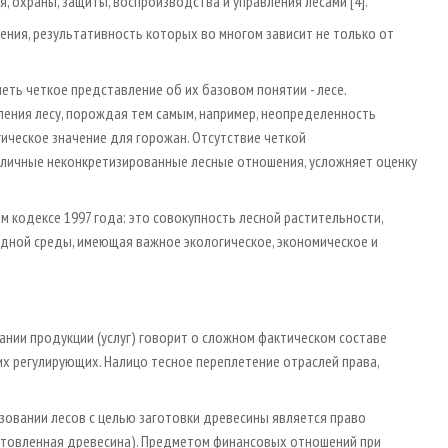
 охраны, защиты, воспроизводства и управления лесами [4].
ния, результативность которых во многом зависит не только от
ь четкое представление об их базовом понятии - лесе.
ения лесу, порождая тем самым, например, неопределенность
ическое значение для горожан. Отсутствие четкой
зличные неконкретизированные лесные отношения, усложняет оценку
 кодексе 1997 года: это совокупность лесной растительности,
дной среды, имеющая важное экологическое, экономическое и
нии продукции (услуг) говорит о сложном фактическом составе
х регулирующих. Налицо тесное переплетение отраслей права,
зовании лесов с целью заготовки древесины является право
аготовленная древесина). Предметом финансовых отношений при