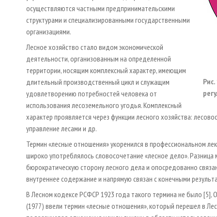
осуществляются частными предпринимательскими
структурами и специализированными государственными
организациями.
Лесное хозяйство стало видом экономической
деятельности, организованным на определенной
территории, носящим комплексный характер, имеющим
Рис.
длительный производственный цикл и служащим
рег
удовлетворению потребностей человека от
использования лесоземельного угодья. Комплексный
характер проявляется через функции лесного хозяйства: лесово
управление лесами и др.
Термин «лесные отношения» укоренился в профессиональном лекс
широко употреблялось словосочетание «лесное дело». Разница 
бюрократическую сторону лесного дела и опосредованно связан 
внутреннее содержание и напрямую связан с конечными результа
В Лесном кодексе РСФСР 1923 года такого термина не было [5],
(1977) ввели термин «лесные отношения», который перешел в Ле