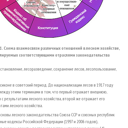
 1. Схема взаимосвязи различных отношений в лесном хозяйстве,
улируемых соответствующими отраслями законодательства
сстановление, лесоразведение, сохранение лесов, лесопользование,
иконе в советский период. До национализации лесов в 1917 году
между этими терминами в том, что первый отражает внешнюю,
с результатами лесного хозяйства, второй же отражает его
тами лесного хозяйства.
 Основы лесного законодательства Союза ССР и союзных республик
сные кодексы Российской Федерации (1997 и 2006 годов),