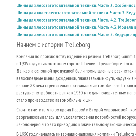
Шины для лесозаготовительной техники. Часть 2. Особеннос
Шины для колес лесозаготовительной техники. Часть 3. Веду
Шины для лесозаготовительной техники. Часть 4.2. Trellebo
Шины для лесозаготовительной техники. Часть 4.3. Модели 
Шины для лесозаготовительной техники. Часть 5. Ведущие пр
Начнем с истории Trelleborg
Компания по производству изделий из резины Тrelleborg Gummif
в 1905 году в самом южном городе Швеции - Треллеборге. Тогда 
Данкер, а основной продукцией были промышленные резинотехни
велосипедные шины, дождевики, плавательные круги, надувные м
начале XX века стремительно развивался автомобильный транспо
растущие потребности рынка к 1930­-м годам приоритетным нап
стало производство автомобильных шин.
Стоит отметить, что во время Первой и Второй мировых войн ко
реорганизовывалась для удовлетворения потребностей вооруже
Закономерно, что это приводило к значительному экономическом
В 1950 году началась интернационализация компании Trelleborg