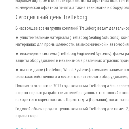
мировым лидером в области производства офсетных полотен, м
коммерческой офсетной печати, а также технологий и оборудов
Сегодняшний день Trelleborg
В настоящее время группа компаний Trelleborg ведет деятельно
● уплотнительные материалы (Trelleborg Sealing Solutions): к
материалах для промышленности, авиакосмической и автомобил
● инженерные системы (Trelleborg Engineered Systems): фирма р
защиты оборудования и механизмов в различных отраслях про
● шины и диски (Trelleborg Wheel Systems): компания занимаетс
сельскохозяйственного и лесозаготовительного оборудования,
Помимо этого в июле 2012 года компании Trelleborg и Freudenb
сторон с целью разработки антивибрационных технологий и конс
находится в окрестностях г. Дармштадта (Германия), носит назван
Годовой объем продаж группы компаний Trelleborg достигает 2,
странах мира.