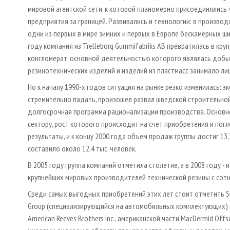
мировой агентской сети, к которой планомерно присоединялись
предприятия за границей. Развивались и технологии: в произво
одни из первых в мире зимних и первых в Европе бескамерных шин
году компания из Trelleborg Gummifabriks AB превратилась в к
конгломерат, основной деятельностью которого являлась добы
резинотехнических изделий и изделий из пластмасс занимало ли
Но к началу 1990­-х годов ситуация на рынке резко изменилась: 
стремительно падать, произошел развал шведской строительной
долгосрочная программа рационализации производства. Основно
сектору, рост которого происходит на счет приобретения и пог
результаты, и к концу 2000 года объем продаж группы достиг 13,
составило около 12,4 тыс. человек.
В 2005 году группа компаний отметила столетие, а в 2008 году - 
крупнейших мировых производителей технической резины с сотне
Среди самых выгодных приобретений этих лет стоит отметить Sm
Group (специализирующийся на автомобильных комплектующих) и
American Reeves Brothers Inc., американской части MacDermid Offse