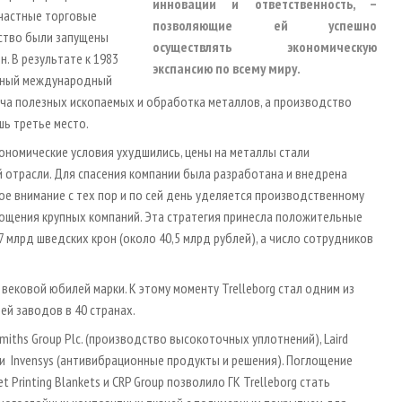
инновации и ответственность, –
 частные торговые
позволяющие ей успешно
дство были запущены
осуществлять экономическую
. В результате к 1983
экспансию по всему миру.
рупный международный
ча полезных ископаемых и обработка металлов, а производство
шь третье место.
экономические условия ухудшились, цены на металлы стали
 отрасли. Для спасения компании была разработана и внедрена
е внимание с тех пор и по сей день уделяется производственному
лощения крупных компаний. Эта стратегия принесла положительные
7 млрд шведских крон (около 40,5 млрд рублей), а число сотрудников
и вековой юбилей марки. К этому моменту Trelleborg стал одним из
й заводов в 40 странах.
iths Group Plc. (производство высокоточных уплотнений), Laird
 Invensys (антивибрационные продукты и решения). Поглощение
t Printing Blankets и CRP Group позволило ГК Trelleborg стать