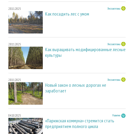
28.11.2025
Лесозаготовка
Как посадить лес с умом
28.11.2025
Лесозаготовка
Как выращивать модифицированные лесные
культуры
28.11.2025
Лесозаготовка
Новый закон о лесных дорогах не
заработает
04.10.2025
Развитие
«Парижская коммуна» стремится стать
предприятием полного цикла