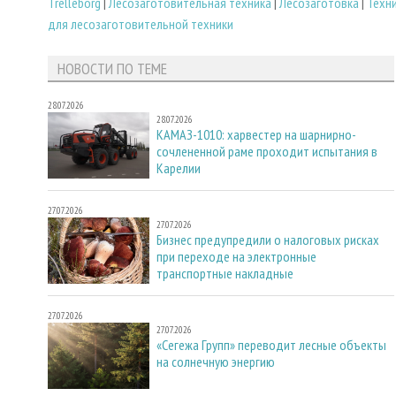
Trelleborg
|
Лесозаготовительная техника
|
Лесозаготовка
|
Техн
для лесозаготовительной техники
НОВОСТИ ПО ТЕМЕ
28.07.2026
28.07.2026
КАМАЗ-1010: харвестер на шарнирно-
сочлененной раме проходит испытания в
Карелии
27.07.2026
27.07.2026
Бизнес предупредили о налоговых рисках
при переходе на электронные
транспортные накладные
27.07.2026
27.07.2026
«Сегежа Групп» переводит лесные объекты
на солнечную энергию