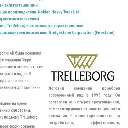
ти эксплуатации шин
щие производители. Nokian Heavy Tyres Ltd.
rg лесозаготовителям
шин Trelleborg и их основные характеристики
оизводители лесных шин: Bridgestone Corporation (Firestone)
abriks AB была основана
ею управлял Генри
ческие изделия, а также
атрасы и лодки. В
рт, и в ответ на
равлением для компании
Логотип компании приобрел
современный вид в 1995 году. Он
составлен из четырех треугольников,
мпания на время
символизирующих основные ценности
нных сил страны.
компании – ориентированность на
у подъему Тrelleborg.
потребителя, эффективность,
 через формирование