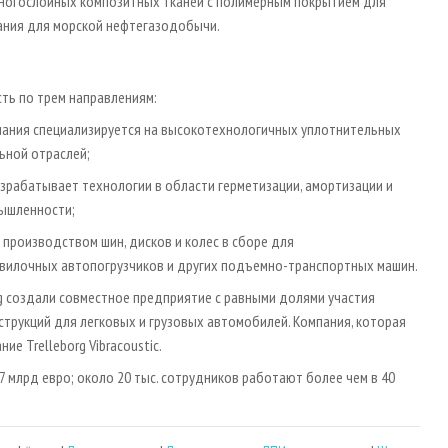
ногослойных композитных тканей с полимерным покрытием для
ания для морской нефтегазодобычи.
сть по трем направлениям:
омпания специализируется на высокотехнологичных уплотнительных
ьной отраслей;
азрабатывает технологии в области герметизации, амортизации и
мышленности;
я производством шин, дисков и колес в сборе для
 вилочных автопогрузчиков и других подъемно-транспортных машин.
erg создали совместное предприятие с равными долями участия
трукций для легковых и грузовых автомобилей. Компания, которая
ие Trelleborg Vibracoustic.
7 млрд евро; около 20 тыс. сотрудников работают более чем в 40