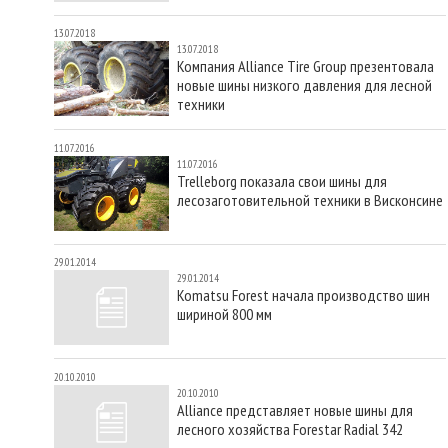
13.07.2018
13.07.2018
Компания Alliance Tire Group презентовала
новые шины низкого давления для лесной
техники
11.07.2016
11.07.2016
Trelleborg показала свои шины для
лесозаготовительной техники в Висконсине
29.01.2014
29.01.2014
Komatsu Forest начала производство шин
шириной 800 мм
20.10.2010
20.10.2010
Alliance представляет новые шины для
лесного хозяйства Forestar Radial 342