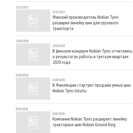
12.11.2021
12.11.2021
Финский производитель Nokian Tyres
расширил линейку шин для грузового
транспорта
28.10.2020
28.10.2020
В финском концерне Nokian Tyres отчитались
о результатах работы в третьем квартале
2020 года
02.09.2020
02.09.2020
В Финляндии стартуют продажи умных шин
Nokian Tyres Intuitu
03.07.2020
03.07.2020
Компания Nokian Tyres расширяет линейку
тракторных шин Nokian Ground King