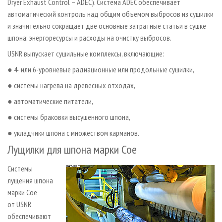
Dryer Exhaust Control – АDEC). Система ADEC обеспечивает
автоматический контроль над общим объемом выбросов из сушилки
и значительно сокращает две основные затратные статьи в сушке
шпона: энергоресурсы и расходы на очистку выбросов.
USNR выпускает сушильные комплексы, включающие:
● 4­- или 6­-уровневые радиационные или продольные сушилки,
● системы нагрева на древесных отходах,
● автоматические питатели,
● системы браковки высушенного шпона,
● укладчики шпона с множеством карманов.
Лущилки для шпона марки Coe
Системы
лущения шпона
марки Coe
от USNR
обеспечивают