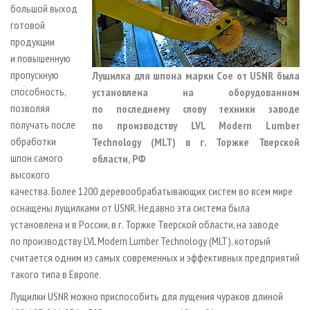
большой выход
готовой
продукции
и повышенную
пропускную
Лущилка для шпона марки Coe от USNR была
способность,
установлена на оборудованном
позволяя
по последнему слову техники заводе
получать после
по производству LVL Modern Lumber
обработки
Technology (MLT) в г. Торжке Тверской
шпон самого
области, РФ
высокого
качества. Более 1200 деревообрабатывающих систем во всем мире
оснащены лущилками от USNR. Недавно эта система была
установлена и в России, в г. Торжке Тверской области, на заводе
по производству LVL Modern Lumber Technology (MLT), который
считается одним из самых современных и эффективных предприятий
такого типа в Европе.
Лущилки USNR можно приспособить для лущения чураков длиной