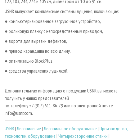
122, 183, 244, 274 и 305 см, диаметром от 10 до 91 см.
USNR выпускает комплексные системы лущения, включающие:
● компьютеризированное загрузочное устройство,
● роликовую планку с непосредственным приводом,
● ворота для вырезки дефектов,
● привод карандаша во всю длину,
● оптимизацию BlockPlus,
● средства управления лущилкой.
Дополнительную информацию о продукции USNR вы можете
получить у наших представителей
по телефону +7 (917) 511­-86­-79 или по электронной почте
info@usnr.com.
USNR
|
Лесопиление
|
Лесопильное оборудование
|
Производство,
технологии, оборудование
|
Четырехсторонние станки
|