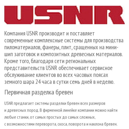
СУШКА ДРЕВЕСИНЫ
ПЕРСОНЫ
КОНТАКТЫ
РЕКЛАМА
ПРОИЗВОДСТВО ДРЕВЕСНЫХ ПЛИТ
МОБИЛЬНЫЕ ВЫСТАВКИ
РЕКЛАМА НА САЙТЕ
ДЕРЕВЯННОЕ ДОМОСТРОЕНИЕ
ОФИЦИАЛЬНЫЕ ДЕЛЕГАЦИИ
ПРОИЗВОДСТВО МЕБЕЛИ
Компания USNR производит и поставляет
ПРИОРИТЕТНЫЕ ИНВЕСТПРОЕКТЫ
современные комплексные системы для производства
БИОЭНЕРГЕТИКА
RUSSIAN FORESTRY REVIEW
пиломатериалов, фанеры, плит, сращенных на мини-
ЦБП
ГАЗЕТА ЛЕСПРОМФОРУМ
шип заготовок и композитных древесных материалов.
Кроме того, благодаря сети региональных
ИНСТРУМЕНТ И МАТЕРИАЛЫ
БИБЛИОТЕКА СПЕЦИАЛИСТА
представительств USNR обеспечивает сервисное
обслуживание клиентов во всех часовых поясах
земного шара 24 часа в сутки семь дней в неделю.
Первичная разделка бревен
USNR предлагает системы разделки бревен всех размеров
и древесных пород. В фирменной линейке компании можно найти
любые станки, от самых простых до самых сложных,
с возможностями переворота, скоса, поворота и наклона бревен.