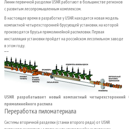
Линии первичной разделки USNR работают в большинстве регионов
с развитым лесопромышленным комплексом.
В настоящее время в разработке у USNR находится новая модель
компактной четырехсторонней брусующей установки, на которой
производятся брусья прямолинейной распиловки. Первая
инсталляция установки пройдет на российском лесопильном заводе
в этом году.
USNR разрабатывает новый компактный четырехсторонний б
прямолинейного распила
Переработка пиломатериала
Системы вторичной разделки (станки второго ряда) от USNR
включают многопилы с прямым или криволинейным пилением,