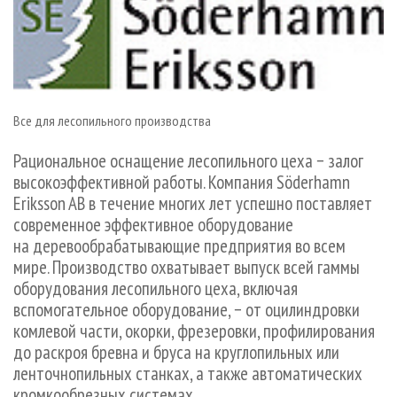
СУШКА ДРЕВЕСИНЫ
ПЕРСОНЫ
КОНТАКТЫ
РЕКЛАМА
ПРОИЗВОДСТВО ДРЕВЕСНЫХ ПЛИТ
МОБИЛЬНЫЕ ВЫСТАВКИ
РЕКЛАМА НА САЙТЕ
ДЕРЕВЯННОЕ ДОМОСТРОЕНИЕ
ОФИЦИАЛЬНЫЕ ДЕЛЕГАЦИИ
ПРОИЗВОДСТВО МЕБЕЛИ
ПРИОРИТЕТНЫЕ ИНВЕСТПРОЕКТЫ
Все для лесопильного производства
БИОЭНЕРГЕТИКА
RUSSIAN FORESTRY REVIEW
Рациональное оснащение лесопильного цеха − залог
ЦБП
ГАЗЕТА ЛЕСПРОМФОРУМ
высокоэффективной работы. Компания Söderhamn
ИНСТРУМЕНТ И МАТЕРИАЛЫ
БИБЛИОТЕКА СПЕЦИАЛИСТА
Eriksson AB в течение многих лет успешно поставляет
современное эффективное оборудование
на деревообрабатывающие предприятия во всем
мире. Производство охватывает выпуск всей гаммы
оборудования лесопильного цеха, включая
вспомогательное оборудование, − от оцилиндровки
комлевой части, окорки, фрезеровки, профилирования
до раскроя бревна и бруса на круглопильных или
ленточнопильных станках, а также автоматических
кромкообрезных системах.