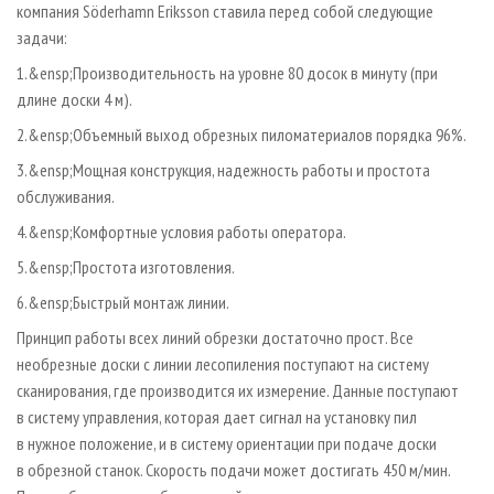
компания Söderhamn Eriksson ставила перед собой следующие
задачи:
1.&ensp;Производительность на уровне 80 досок в минуту (при
длине доски 4 м).
2.&ensp;Объемный выход обрезных пиломатериалов порядка 96%.
3.&ensp;Мощная конструкция, надежность работы и простота
обслуживания.
4.&ensp;Комфортные условия работы оператора.
5.&ensp;Простота изготовления.
6.&ensp;Быстрый монтаж линии.
Принцип работы всех линий обрезки достаточно прост. Все
необрезные доски с линии лесопиления поступают на систему
сканирования, где производится их измерение. Данные поступают
в систему управления, которая дает сигнал на установку пил
в нужное положение, и в систему ориентации при подаче доски
в обрезной станок. Скорость подачи может достигать 450 м/мин.