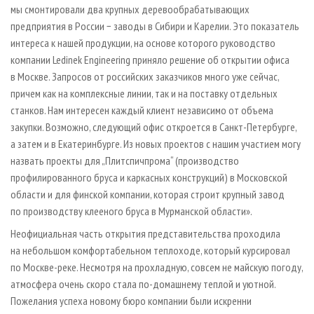
мы смонтировали два крупных деревообрабатывающих
предприятия в России − заводы в Сибири и Карелии. Это показатель
интереса к нашей продукции, на основе которого руководство
компании Ledinek Engineering приняло решение об открытии офиса
в Москве. Запросов от российских заказчиков много уже сейчас,
причем как на комплексные линии, так и на поставку отдельных
станков. Нам интересен каждый клиент независимо от объема
закупки. Возможно, следующий офис откроется в Санкт-Петербурге,
а затем и в Екатеринбурге. Из новых проектов с нашим участием могу
назвать проекты для „Плитспичпрома“ (производство
профилированного бруса и каркасных конструкций) в Московской
области и для финской компании, которая строит крупный завод
по производству клееного бруса в Мурманской области».
Неофициальная часть открытия представительства проходила
на небольшом комфортабельном теплоходе, который курсировал
по Москве-реке. Несмотря на прохладную, совсем не майскую погоду,
атмосфера очень скоро стала по-домашнему теплой и уютной.
Пожелания успеха новому бюро компании были искренни