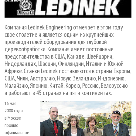
СУШКА ДРЕВЕСИНЫ
ПЕРСОНЫ
КОНТАКТЫ
РЕКЛАМА
ПРОИЗВОДСТВО ДРЕВЕСНЫХ ПЛИТ
МОБИЛЬНЫЕ ВЫСТАВКИ
РЕКЛАМА НА САЙТЕ
ДЕРЕВЯННОЕ ДОМОСТРОЕНИЕ
ОФИЦИАЛЬНЫЕ ДЕЛЕГАЦИИ
Компания Ledinek Engineering отмечает в этом году
свое столетие и является одним из крупнейших
ПРОИЗВОДСТВО МЕБЕЛИ
ПРИОРИТЕТНЫЕ ИНВЕСТПРОЕКТЫ
производителей оборудования для глубокой
БИОЭНЕРГЕТИКА
RUSSIAN FORESTRY REVIEW
деревообработки. Компания имеет постоянные
ЦБП
ГАЗЕТА ЛЕСПРОМФОРУМ
представительства в США, Канаде, Швейцарии,
Нидерландах, Швеции, Финляндии, Италии и Южной
ИНСТРУМЕНТ И МАТЕРИАЛЫ
БИБЛИОТЕКА СПЕЦИАЛИСТА
Африке. Станки Ledinek поставляются в страны Европы,
США, Чили, Австралию, Новую Зеландию, Индонезию,
Малайзию, Японию, Китай, Корею, Россию, Белоруссию
и работают в 45 странах на пяти континентах.
16 мая
2008 года
в Москве
прошло
официальное