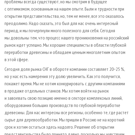
проблемы всегда существуют, но мы смотрим в будущее
с оптимизмом, основанным на нашем опыте. Были и трудности при
открытии представительства, но, тем не менее, все это оказалось
преодолимо. Надо сказать, это был для нас очень интересный
период, и мы почерпнули много полезного для себя. Сегодня
мы довольны тем, что процесс нашего проникновения на российский
рынок идет успешно. Мы хорошие специалисты в области глубокой
переработки древесины и обладаем ценным многолетним опытом
в этой сфере.
Сегодня доля рынка СНГ в обороте компании составляет 20−25 %,
но у нас есть намерения эту долю увеличить. Как это получится,
покажет время. Мы не хотим конкурировать с другими компаниями
в продаже отдельных станков. Мы хотим войти на рынок
и завоевать свою позицию именно в секторе комплексных линий,
оборудования больших производств по глубокой переработке
древесины. Для нас интересны все регионы, особенно те, где растет
сырье для деревообработки. Мы пришли в Россию не на короткий
срок и хотим остаться здесь надолго. Решение об открытии
представительства было принято давно, поскольку мы чувствуем