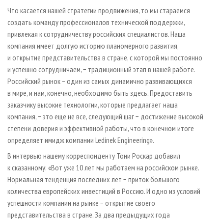
Что касается нашей стратегии продвижения, то мы стараемся
создать команду профессионалов технической поддержки,
привлекая к сотрудничеству российских специалистов. Наша
компания имеет долгую историю планомерного развития,
и открытие представительства в стране, с которой мы постоянно
и успешно сотрудничаем, − традиционный этап в нашей работе.
Российский рынок − один из самых динамично развивающихся
в мире, и нам, конечно, необходимо быть здесь. Предоставить
заказчику высокие технологии, которые предлагает наша
компания, − это еще не все, следующий шаг − достижение высокой
степени доверия и эффективной работы, что в конечном итоге
определяет имидж компании Ledinek Engineering».
В интервью нашему корреспонденту Тони Роскар добавил
к сказанному: «Вот уже 10 лет мы работаем на российском рынке.
Нормальная тенденция последних лет − приток большого
количества европейских инвестиций в Россию. И одно из условий
успешности компании на рынке − открытие своего
представительства в стране. За два предыдущих года