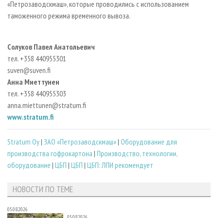
«Петрозаводскмаш», которые проводились с использованием
таможенного режима временного вывоза.
Солуков Павел Анатольевич
тел. +358 440955301
suven@suven.fi
Анна Миеттунен
тел. +358 440955303
anna.miettunen@stratum.fi
www.stratum.fi
Stratum Oy
|
ЗАО «Петрозаводскмаш»
|
Оборудование для
производства гофрокартона
|
Производство, технологии,
оборудование
|
ЦБП
|
ЦБП
|
ЦБП: ЛПИ рекомендует
НОВОСТИ ПО ТЕМЕ
05.08.2026
05.08.2026