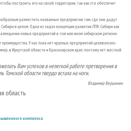
чтобы построить его на своей территории, так как это обеспечит
ообразным разместить названные предприятия там, где они дадут
 Сибири в целом. Одна из задач концепции развития ЛПК Сибири как
размещения новых предприятий в том или ином сибирском регионе.
е преимущества. У нас пока нет крупных предприятий целлюлозно-
ер, в Иркутской области и Красноярском крае, поэтому нет жесткой
ожелать Вам успехов в нелегкой работе претворения в
ь Томской области твердо встала на ноги.
Владимир Вершинин
ая область
омышленного комплекса