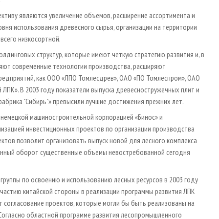
ективу являются увеличение объемов, расширение ассортимента и
вня использования древесного сырья, организации на территории
всего низкосортной.
лдинговых структур, которые имеют четкую стратегию развития и, в
ряют современные технологии производства, расширяют
редприятий, как ООО «ЛПО Томлесдрев», ОАО «ПО Томлеспром», ОАО
й ЛПК». В 2003 году показатели выпуска древесностружечных плит и
абрика "Сибирь"» превысили лучшие достижения прежних лет.
 немецкой машиностроительной корпорацией «Бинос» и
изацией инвестиционных проектов по организации производства
ектов позволит организовать выпуск новой для лесного комплекса
венный оборот существенные объемы невостребованной сегодня
группы по освоению и использованию лесных ресурсов в 2003 году
участию китайской стороны в реализации программы развития ЛПК
ет согласование проектов, которые могли бы быть реализованы на
 Согласно областной программе развития лесопромышленного