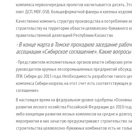
комплекса первоочередных проектов насчитывается десять. Эт
плит ДСП, MDF, OSB, большеформатной фанеры и клееных издели
Качественно изменить структуру производства и потребления л
строительству на территории области целлюлозно-бумажного ко
правительственной делегацией Республики Казахстан.
- В конце марта в Томске проходило заседание раб
ассоциации «Сибирское соглашение». Какие вопросы 
- Представители исполнительных органов власти сибирских реги
руководители крупных лесопромышленных предприятий обсуждал
ЛПК Сибири до 2015 года. Необходимость разработки такого це
комплекса Сибири назрела, на этот счет есть соответствующее
соглашение».
В настоящее время на федеральном уровне одобрены «Основные
развития лесного хозяйства Российской Федерации до 2010 год
либо концепции развития лесных комплексов на средне­ и долгос
мероприятия в них зачастую предусматривают строительство за
строительства целлюлозно-бумажных комбинатов есть не только 