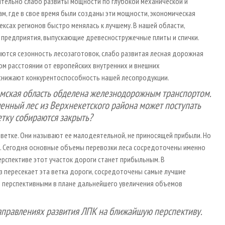
твительно слабо развиты мощности по глубокой механической и
ам, где в свое время были созданы эти мощности, экономическая
ексах регионов быстро менялась к лучшему. В нашей области,
ь предприятия, выпускающие древесностружечные плиты и спички.
ются сезонность лесозаготовок, слабо развитая лесная дорожная
ом расстоянии от европейских внутренних и внешних
нижают конкурентоспособность нашей лесопродукции.
омская область обделена железнодорожным транспортом.
ленный лес из Верхнекетского района может поступать
ветку собираются закрыть?
 ветке. Они называют ее малодеятельной, не приносящей прибыли. Но
. Сегодня основные объемы перевозки леса сосредоточены именно
ерспективе этот участок дороги станет прибыльным. В
з пересекает эта ветка дороги, сосредоточены самые лучшие
е перспективными в плане дальнейшего увеличения объемов
аправлениях развития ЛПК на ближайшую перспективу.
.