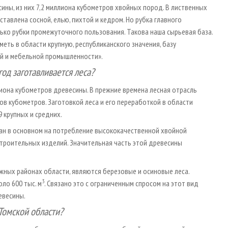
ины, из них 7,2 миллиона кубометров хвойных пород. В лиственных
ставлена сосной, елью, пихтой и кедром. Но рубка главного
ько рубки промежуточного пользования. Такова наша сырьевая база.
еть в области крупную, республиканского значения, базу
й и мебельной промышленности».
 год заготавливается леса?
лиона кубометров древесины. В прежние времена лесная отрасль
в кубометров. Заготовкой леса и его переработкой в области
9 крупных и средних.
ан в основном на потребление высококачественной хвойной
троительных изделий. Значительная часть этой древесины
ных районах области, являются березовые и осиновые леса.
3
ло 600 тыс. м
. Связано это с ограниченным спросом на этот вид
евесины.
Томской области?