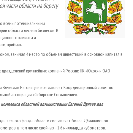
ой части области на берегу
со всеми потенциальными
рии области лесным бизнесом. В
иционного климата и
лю, прибыль.
ном, занимая 4 место по объемам инвестиций в основной капитал в
подразделений крупнейших компаний России: НК «Юкос» и ОАО
ти Вячеслав Наговицын возглавляет Координационный совет по
льной ассоциации «Сибирское Соглашение».
 комплекса областной администрации Евгений Дунаев дал
адь лесного фонда области составляет более 29 миллионов
ометров, в том числе хвойных - 1,6 миллиарда кубометров.