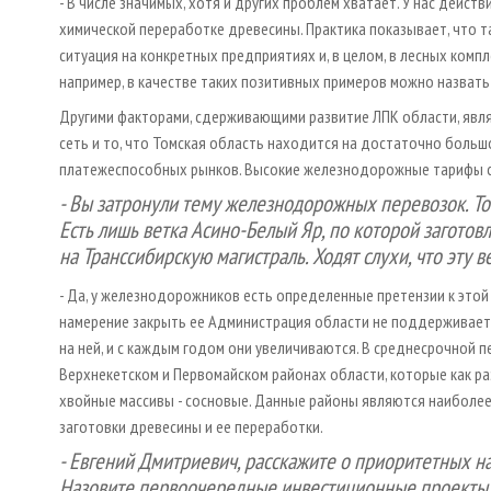
- В числе значимых, хотя и других проблем хватает. У нас дейс
химической переработке древесины. Практика показывает, что т
ситуация на конкретных предприятиях и, в целом, в лесных компл
например, в качестве таких позитивных примеров можно назват
Другими факторами, сдерживающими развитие ЛПК области, явля
сеть и то, что Томская область находится на достаточно больш
платежеспособных рынков. Высокие железнодорожные тарифы с
- Вы затронули тему железнодорожных перевозок. Т
Есть лишь ветка Асино-Белый Яр, по которой заготов
на Транссибирскую магистраль. Ходят слухи, что эту 
- Да, у железнодорожников есть определенные претензии к этой
намерение закрыть ее Администрация области не поддерживает
на ней, и с каждым годом они увеличиваются. В среднесрочной п
Верхнекетском и Первомайском районах области, которые как ра
хвойные массивы - сосновые. Данные районы являются наиболе
заготовки древесины и ее переработки.
-
Евгений Дмитриевич, расскажите о приоритетных н
Назовите первоочередные инвестиционные проекты