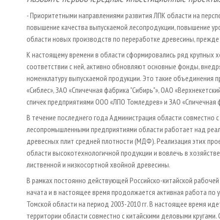
- Приоритетными направлениями развития ЛПК области на персп
повышение качества выпускаемой лесопродукции, повышение уро
области новых производств по переработке древесины, прежде 
К настоящему времени в области сформировались ряд крупных хо
соответствии с ней, активно обновляют основные фонды, внед
номенклатуру выпускаемой продукции. Это такие объединения п
«Сиблес», ЗАО «Спичечная фабрика "Сибирь"», ОАО «Верхнекетски
спичек предприятиями ООО «ЛПО Томледрев» и ЗАО «Спичечная ф
В течение последнего года Администрация области совместно с
лесопромышленными предприятиями области работает над реал
древесных плит средней плотности (МДФ). Реализация этих про
области высокотехнологичной продукции и вовлечь в хозяйст
лиственной и низкосортной хвойной древесины.
В рамках постоянно действующей Российско-китайской рабочей 
начата и в настоящее время продолжается активная работа по 
Томской области на период 2003-2010 гг. В настоящее время ид
территории области совместно с китайскими деловыми кругами.