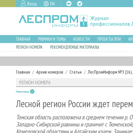
Вход
EN
ГЛАВНАЯ
РУБРИКИ И ТЕМЫ
НОВОСТИ
ПРОЕКТЫ ЛПИ
АР
РЕГИОН НОМЕРА
РЕКОМЕНДУЕМЫЕ МАТЕРИАЛЫ
Главная
Архив номеров
Статьи
ЛесПромИнформ №3 (16), 
РЕГИОН НОМЕРА
Регион номера
Лесной регион России ждет пере
Томская область расположена в среднем течении р. О
Западно-Сибирской равнины и граничит с Тюменской,
Кемеровской областями и Алтайским краем. Занимает