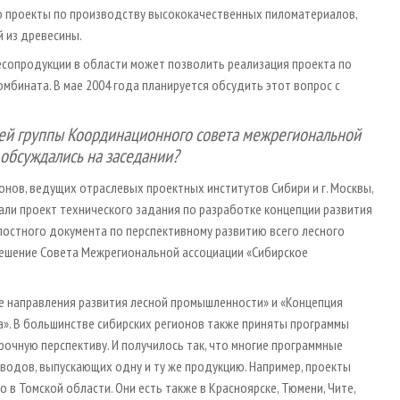
о проекты по производству высококачественных пиломатериалов,
й из древесины.
есопродукции в области может позволить реализация проекта по
мбината. В мае 2004 года планируется обсудить этот вопрос с
очей группы Координационного совета межрегиональной
обсуждались на заседании?
онов, ведущих отраслевых проектных институтов Сибири и г. Москвы,
и проект технического задания по разработке концепции развития
лостного документа по перспективному развитию всего лесного
 решение Совета Межрегиональной ассоциации «Сибирское
 направления развития лесной промышленности» и «Концепция
а». В большинстве сибирских регионов также приняты программы
рочную перспективу. И получилось так, что многие программные
водов, выпускающих одну и ту же продукцию. Например, проекты
в Томской области. Они есть также в Красноярске, Тюмени, Чите,