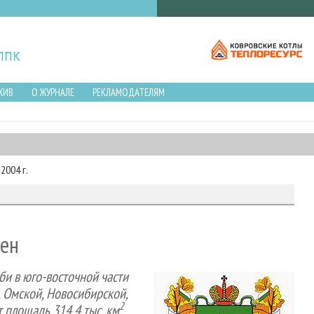
ХИВ
О ЖУРНАЛЕ
РЕКЛАМОДАТЕЛЯМ
2004 г.
мен
би в юго-восточной части
 Омской, Новосибирской,
2
 площадь 314,4 тыс. км
.