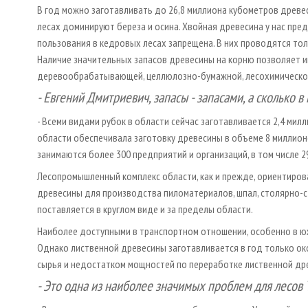
В год можно заготавливать до 26,8 миллиона кубометров древес
лесах доминируют береза и осина. Хвойная древесина у нас пред
пользования в кедровых лесах запрещена. В них проводятся тол
Наличие значительных запасов древесины на корню позволяет им
деревообрабатывающей, целлюлозно-бумажной, лесохимическо
-
Евгений Дмитриевич, запасы
-
запасами, а сколько в
- Всеми видами рубок в области сейчас заготавливается 2,4 мил
области обеспечивала заготовку древесины в объеме 8 миллионо
занимаются более 300 предприятий и организаций, в том числе 2
Лесопромышленный комплекс области, как и прежде, ориентиров
древесины для производства пиломатериалов, шпал, столярно-с
поставляется в круглом виде и за пределы области.
Наиболее доступными в транспортном отношении, особенно в юж
Однако лиственной древесины заготавливается в год только око
сырья и недостатком мощностей по переработке лиственной др
- Это одна из наиболее значимых проблем для лесов 