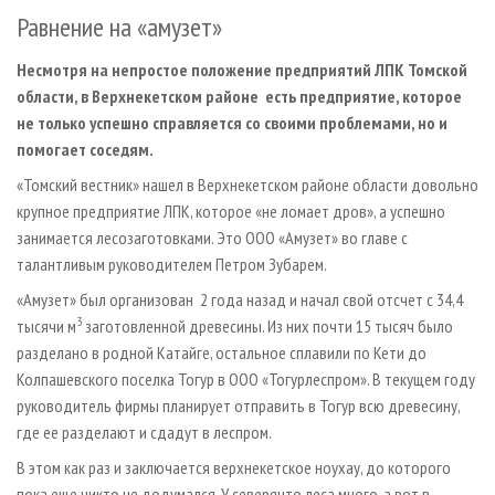
Равнение на «амузет»
Несмотря на непростое положение предприятий ЛПК Томской
области, в Верхнекетском районе есть предприятие, которое
не только успешно справляется со своими проблемами, но и
помогает соседям.
«Томский вестник» нашел в Верхнекетском районе области довольно
крупное предприятие ЛПК, которое «не ломает дров», а успешно
занимается лесозаготовками. Это ООО «Амузет» во главе с
талантливым руководителем Петром Зубарем.
«Амузет» был организован 2 года назад и начал свой отсчет с 34,4
3
тысячи м
заготовленной древесины. Из них почти 15 тысяч было
разделано в родной Катайге, остальное сплавили по Кети до
Колпашевского поселка Тогур в ООО «Тогурлеспром». В текущем году
руководитель фирмы планирует отправить в Тогур всю древесину,
где ее разделают и сдадут в леспром.
В этом как раз и заключается верхнекетское ноу­хау, до которого
пока еще никто не додумался. У северян­то леса много, а вот в