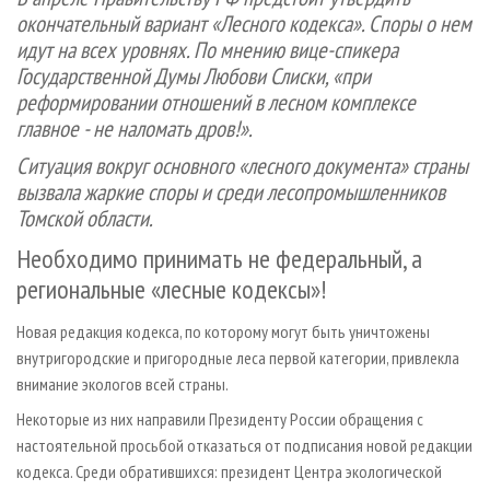
СУШКА ДРЕВЕСИНЫ
ПЕРСОНЫ
КОНТАКТЫ
РЕКЛАМА
окончательный вариант «Лесного кодекса». Споры о нем
идут на всех уровнях. По мнению вице-спикера
ПРОИЗВОДСТВО ДРЕВЕСНЫХ ПЛИТ
МОБИЛЬНЫЕ ВЫСТАВКИ
РЕКЛАМА НА САЙТЕ
Государственной Думы Любови Слиски, «при
ДЕРЕВЯННОЕ ДОМОСТРОЕНИЕ
ОФИЦИАЛЬНЫЕ ДЕЛЕГАЦИИ
реформировании отношений в лесном комплексе
ПРОИЗВОДСТВО МЕБЕЛИ
ПРИОРИТЕТНЫЕ ИНВЕСТПРОЕКТЫ
главное - не наломать дров!».
БИОЭНЕРГЕТИКА
RUSSIAN FORESTRY REVIEW
Ситуация вокруг основного «лесного документа» страны
вызвала жаркие споры и среди лесопромышленнико
в
ЦБП
ГАЗЕТА ЛЕСПРОМФОРУМ
Томской области.
ИНСТРУМЕНТ И МАТЕРИАЛЫ
БИБЛИОТЕКА СПЕЦИАЛИСТА
Необходимо принимать не федеральный, а
региональные «лесные кодексы»!
Новая редакция кодекса, по которому могут быть уничтожены
внутригородские и пригородные леса первой категории, привлекла
внимание экологов всей страны.
Некоторые из них направили Президенту России обращения с
настоятельной просьбой отказаться от подписания новой редакции
кодекса. Среди обратившихся: президент Центра экологической