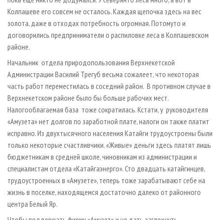
Колпашеве его совсем не осталось. Каждая щепочка здесь на вес
золота, даже в отходах потребность огромная. Потому­то и
договорились предприниматели о распиловке леса в Колпашевском
районе.
Начальник отдела природопользования Верхнекетской
Администрации Василий Трегуб весьма сожалеет, что некоторая
часть работ переместилась в соседний район. В противном случае в
Верхнекетском районе было бы больше рабочих мест.
Налогооблагаемая база тоже сократилась. Кстати, у руководителя
«Амузета» нет долгов по заработной плате, налоги он также платит
исправно. Из двухтысячного населения Катайги трудоустроены были
только некоторые счастливчики. «Живые» деньги здесь платят лишь
бюджетникам в средней школе, чиновникам из администрации и
специалистам отдела «Катайгаэнерго». Сто двадцать катайгинцев,
трудоустроенных в «Амузете», теперь тоже зарабатывают себе на
жизнь в поселке, находящемся достаточно далеко от районного
центра Белый Яр.
Чтобы поддержать фирму «Амузет» и не дать заглохнуть