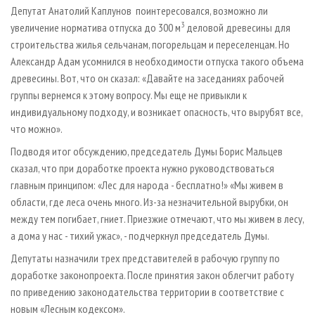
Депутат Анатолий Каплунов поинтересовался, возможно ли
3
увеличение норматива отпуска до 300 м
деловой древесины для
строительства жилья сельчанам, погорельцам и переселенцам. Но
Александр Адам усомнился в необходимости отпуска такого объема
древесины. Вот, что он сказал: «Давайте на заседаниях рабочей
группы вернемся к этому вопросу. Мы еще не привыкли к
индивидуальному подходу, и возникает опасность, что вырубят все,
что можно».
Подводя итог обсуждению, председатель Думы Борис Мальцев
сказал, что при доработке проекта нужно руководствоваться
главным принципом: «Лес для народа - бесплатно!» «Мы живем в
области, где леса очень много. Из-за незначительной вырубки, он
между тем погибает, гниет. Приезжие отмечают, что мы живем в лесу,
а дома у нас - тихий ужас», - подчеркнул председатель Думы.
Депутаты назначили трех представителей в рабочую группу по
доработке законопроекта. После принятия закон облегчит работу
по приведению законодательства территории в соответствие с
новым «Лесным кодексом».