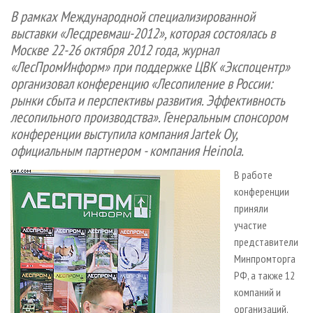
СУШКА ДРЕВЕСИНЫ
ПЕРСОНЫ
КОНТАКТЫ
РЕКЛАМА
В рамках Международной специализированной
выставки «Лесдревмаш-2012», которая состоялась в
ПРОИЗВОДСТВО ДРЕВЕСНЫХ ПЛИТ
МОБИЛЬНЫЕ ВЫСТАВКИ
РЕКЛАМА НА САЙТЕ
Москве 22-26 октября 2012 года, журнал
ДЕРЕВЯННОЕ ДОМОСТРОЕНИЕ
ОФИЦИАЛЬНЫЕ ДЕЛЕГАЦИИ
«ЛесПромИнформ» при поддержке ЦВК «Экспоцентр»
ПРОИЗВОДСТВО МЕБЕЛИ
ПРИОРИТЕТНЫЕ ИНВЕСТПРОЕКТЫ
организовал конференцию «Лесопиление в России:
рынки сбыта и перспективы развития. Эффективность
БИОЭНЕРГЕТИКА
RUSSIAN FORESTRY REVIEW
лесопильного производства». Генеральным спонсором
ЦБП
ГАЗЕТА ЛЕСПРОМФОРУМ
конференции выступила компания
Jartek
Oy
,
ИНСТРУМЕНТ И МАТЕРИАЛЫ
официальным партнером - компания Heinola.
БИБЛИОТЕКА СПЕЦИАЛИСТА
В работе
конференции
приняли
участие
представители
Минпромторга
РФ, а также 12
компаний и
организаций,