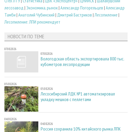
СПбГЛТУ
|
Статистика
|
ЦВК «Экспоцентр»
|
ЦНИИСК
|
Шалакушский
лесозавод
|
Экономика, рынок
|
Александр Погорельцев
|
Александр
Тамби
|
Анатолий Чубинский
|
Дмитрий Бастриков
|
Лесопиление
|
Лесопиление: ЛПИ рекомендует
НОВОСТИ ПО ТЕМЕ
07.08.2026
07.08.2026
Вологодская область экспортировала 800 тыс.
кубометров лесопродукции
05.08.2026
05.08.2026
Лесосибирский ЛДК №1 автоматизировал
укладку мешков с пеллетами
04.08.2026
04.08.2026
Россия сохранила 10% китайского рынка ЛПК