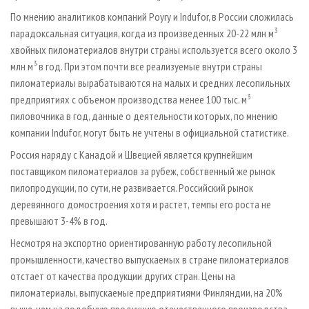
По мнению аналитиков компаний Poyry и Indufor, в России сложилась
3
парадоксальная ситуация, когда из произведенных 20-22 млн м
хвойных пиломатериалов внутри страны используется всего около 3
3
млн м
в год. При этом почти все реализуемые внутри страны
пиломатериалы вырабатываются на малых и средних лесопильных
3
предприятиях с объемом производства менее 100 тыс. м
пиловочника в год, данные о деятельности которых, по мнению
компании Indufor, могут быть не учтены в официальной статистике.
Россия наряду с Канадой и Швецией является крупнейшим
поставщиком пиломатериалов за рубеж, собственный же рынок
пилопродукции, по сути, не развивается. Российский рынок
деревянного домостроения хотя и растет, темпы его роста не
превышают 3-4% в год.
Несмотря на экспортно ориентированную работу лесопильной
промышленности, качество выпускаемых в стране пиломатериалов
отстает от качества продукции других стран. Цены на
пиломатериалы, выпускаемые предприятиями Финляндии, на 20%