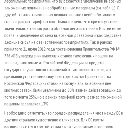
лесопильных предприятий, что выражается в увеличении вывозных
таможенных пошлин на необработанные материалы (см. табл. 1). С
другой - ставки таможенных пошлин на вывоз необработанного
сырья в рамках тарифных квот были снижены, что при отсутствии
значительных темпов роста объемов лесозаготовки в России может
повлечь увеличение объема вывозимой древесины и, как следствие,
дефицит сырья на отечественных предприятиях. Так, в рамках
принятого 21 июля 2012 года постановления Правительства РФ №
756 «Об утверждении вывозных ставок таможенных пошлин на
товары, вывозимые из Российской Федерации за пределы
государств - участников соглашений о Таможенном союзе, и о
признании утратившими силу некоторых актов Правительства
Российской Федерации» ставки на сосну и ель, вывозимые вне
квотных ставок, были увеличены до 80% взамен действовавших до
того момента 25%, но в рамках тарифной квоты размер таможенной
пошлины составляет 13%.
Необходимо отметить, что порядок распределения квот между ЕС и
другими странами существенно отличается. Для ЕС квоты
распределяются в соответствии с международным договором