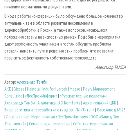
никакими нормативными документами.
В ходе работы конференции было обсуждено большое количество
актуальных тем в области развития лесопиления и
деревообработки в России, а также вопросов, касающихся
положения страны на экспортных рынках. Подобные мероприятия
дают возможность участникам и гостям обсудить проблемы
отрасли, наметить пути и решения этих проблем, что позволит
повысить эффективность собственных производств.
Александр ТАМБИ
Автор:
Александр Тамби
AKE
|
Biesse
|
Heinola
|
Indufor
|
Jartek
|
Metso
|
Poyry Management
Consulting
|
«ЛесПромИнформ»
|
«Русские лесные пеллеты»
|
Александр Тамби
|
Аналитика
|
АО Komforts
|
Архангельский ЦБК
|
Биoэнергетика и переработка отходов
|
ГК «Титан»
|
Лесозавод № 25
|
Лесопиление
|
Мероприятия «ЛесПромИнформ»
|
ООО «Завод Эко
Технологий»
|
Семинары, конференции
|
События, мероприятия
|