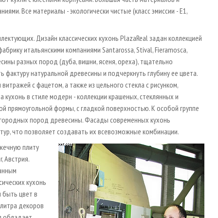
ми. Все материалы - экологически чистые (класс эмиссии - Е1,
лектующих. Дизайн классических кухонь PlazaReal задан коллекцией
брику итальянскими компаниями Santarossa, Stival, Fieramosсa,
сины разных пород (дуба, вишни, ясеня, ореха), тщательно
 фактуру натуральной древесины и подчеркнуть глубину ее цвета.
итражей с фацетом, а также из цельного стекла с рисунком,
 кухонь в стиле модерн - коллекции крашеных, стеклянных и
й прямоугольной формы, с гладкой поверхностью. К особой группе
агородных пород древесины. Фасады современных кухонь
тур, что позволяет создавать их всевозможные комбинации.
жеч­ную плиту
, Австрия.
ванным
сических кухонь
 быть цвет в
алитра декоров
ал обладает