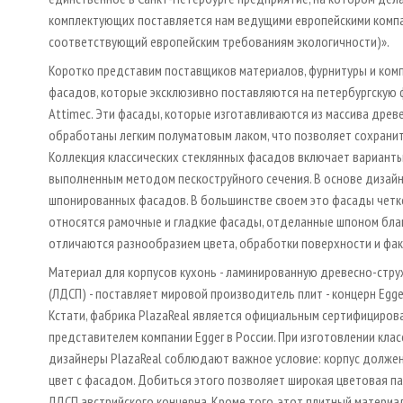
комплектующих поставляется нам ведущими европейскими компания
соответствующий европейским требованиям экологичности)».
Коротко представим поставщиков материалов, фурнитуры и комп
фасадов, которые эксклюзивно поставляются на петербургскую фа
Attimec. Эти фасады, которые изготавливаются из массива древе
обработаны легким полуматовым лаком, что позволяет сохранить
Коллекция классических стеклянных фасадов включает варианты в
выполненным методом пескоструйного сечения. В основе дизайна
шпонированных фасадов. В большинстве своем это фасады четко
относятся рамочные и гладкие фасады, отделанные шпоном бл
отличаются разнообразием цвета, обработки поверхности и фак
Материал для корпусов кухонь - ламинированную древесно­-стру
(ЛДСП) - поставляет мировой производитель плит - концерн Egger
Кстати, фабрика PlazaReal является официальным сертифициро
представителем компании Egger в России. При изготовлении клас
дизайнеры PlazaReal соблюдают важное условие: корпус должен
цвет с фасадом. Добиться этого позволяет широкая цветовая п
ЛДСП австрийского концерна. Кроме того, этот плитный матери