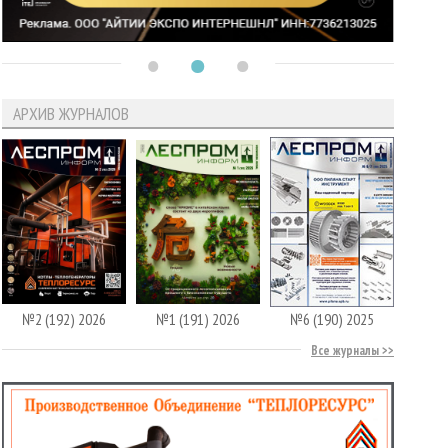
АРХИВ ЖУРНАЛОВ
№2 (192) 2026
№1 (191) 2026
№6 (190) 2025
Все журналы