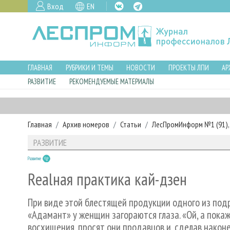
Вход
EN
ГЛАВНАЯ
РУБРИКИ И ТЕМЫ
НОВОСТИ
ПРОЕКТЫ ЛПИ
АР
РАЗВИТИЕ
РЕКОМЕНДУЕМЫЕ МАТЕРИАЛЫ
Главная
Архив номеров
Статьи
ЛесПромИнформ №1 (91), 
РАЗВИТИЕ
Развитие
Realная практика кай-дзен
При виде этой блестящей продукции одного из по
«Адамант» у женщин загораются глаза. «Ой, а покаж
восхищения, просят они продавцов и, сделав након