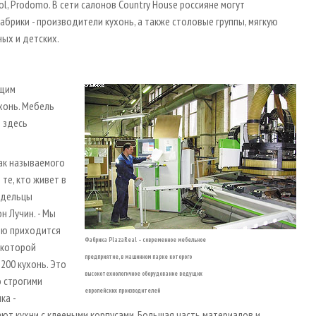
l, Prodomo. В сети салонов Country House россияне могут
брики - производители кухонь, а также столовые группы, мягкую
ных и детских.
ущим
хонь. Мебель
) здесь
так называемого
те, кто живет в
адельцы
н Лучин. - Мы
олю приходится
Фабрика PlazaReal – современное мебельное
 которой
предприятие, в машинном парке которого
 200 кухонь. Это
высокотехнологичное оборудование ведущих
о строгими
европейских производителей
ка -
ают кухни с клееными корпусами. Большая часть материалов и