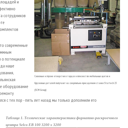
площадей и
ффективно
та сотрудников
оте
комплектов
это современные
аммным
з о потенциале
гда наше
дования,
Cквозные и глухие отверстия в торцах и плоскостях мебельных щитов и
альянская
брусковых деталей получают на сверлильно-присадочном станке Startech 23
ое оборудование
(SCM Group)
 ремонту
лся с тех пор - пять лет назад мы только дополнили его
Таблица 1. Технические характеристики форматно-раскроечного
центра Selco EB 100 3200 х 3200