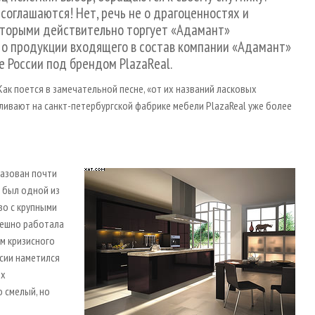
соглашаются! Нет, речь не о драгоценностях и
оторыми действительно торгует «Адамант»
ь о продукции входящего в состав компании «Адамант»
 России под брендом PlazaReal.
. Как поется в замечательной песне, «от их названий ласковых
авливают на санкт-петербургской фабрике мебели PlazaReal уже более
азован почти
» был одной из
во с крупными
пешно работала
ем кризисного
сии наметился
ых
 смелый, но