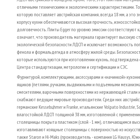
отличными техническими и экологическими характеристиками. Т
которую поставляет австрийская компания, всегда 18 мм, а это з
корпусу кухни обеспечиваются высокая прочность, износостойко
долговечность. Плиты Egger по уровню эмиссии соответствуют кл
означает, что производитель материала гарантирует высокую с
экологической безопасности ЛДСП и исключает возможность по
фенола и формальдегида в атмосферу жилой среды. Безопасност
которые используются при изготовлении кухонь, подтверждена
Центра стандартизации, метрологии и сертификации и СЭС.
Фурнитурой, комплектующими, аксессуарами и «начинкой» кухон
ящиков (петлями, ручками, выдвижными и подъемными механизма
смесителями, варочными поверхностями из нержавеющей стали и 
снабжают ведущие мировые производители. Среди них австрийски
германские Kessebцhmer и Franke, итальянские Volpato Industrie,
влагостойкой ЛДСП толщиной 38 мм, изготовленной с применени
столешницы покрыта пластиком (слой - 1 мм), отличающимся выс
изготавливают изящные столешницы с поверхностью из искусствен
также Staron и Hi­-Maks (производитель - компания LG Hausys, Юж