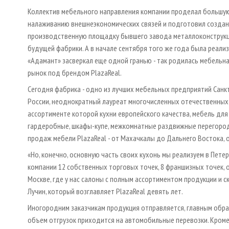
Коллектив мебельного направления компании проделал большу
налаживанию внешне­экономических связей и подготовил создан
производственную площадку бывшего завода металлоконструкц
будущей фабрики. А в начале сентября того же года была реализ
«Адамант» засверкал еще одной гранью - так родилась мебельн
рынок под брендом PlazaReal.
Сегодня фабрика - одно из лучших мебельных предприятий Санкт
России, неоднократный лауреат многочисленных отечественных
ассортименте которой кухни европейского качества, мебель для о
гардеробные, шкафы-купе, межкомнатные раздвижные перегородк
продаж мебели PlazaReal - от Махачкалы до Дальнего Востока, о
«Но, конечно, основную часть своих кухонь мы реализуем в Пете
компании 12 собственных торговых точек, 8 франшизных точек, 
Москве, где у нас салоны с полным ассортиментом продукции и 
Лучин, который возглавляет PlazaReal девять лет.
Иногородним заказчикам продукция отправляется, главным обр
объем отгрузок приходится на автомобильные перевозки. Кроме