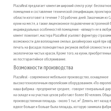
PlazaReal предлагает клиентам широкий спектр услуг: бесплатн
помещения и составление технической спецификации, проектиро
области изготовят в течение 7-10 рабочих дней. Заказчикам из 
кухни на месте, а также лицензионное подключение встроенной 
индивидуальных особенностей помещения - «впишут» ее в любую 
клиент пожелает, мастера PlazaReal усыплют фурнитуру стразами
возможности для воплощения смелых дизайнерских идей при оф
печать на фасадах полноцветных рисунков любой сложности и 
экологически чистых красок. Кроме того, на кухни, приобретенн
их постгарантийное обслуживание.
Возможности производства
PlazaReal - современное мебельное производство, оснащенное
высокотехнологичным европейским оборудованием. «По европей
наша фабрика - предприятие среднее, - говорит генеральный дире
на складе и на участках цехов работают более 80 человек. Обща
2
производственная площадь - около 5 тыс. м
. Девять лет назад 
вдвое больше и больше была площадь, которую занимала фабри