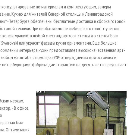
ое консультирование по материалам и комплектующим, замеры
вание. Кухню для жителей Северной столицы и Ленинградской
Санкт­-Петербурга обеспечены бесплатные доставка и сборка готовой
бытовой техники. При необходимости мебель изготовят с учетом
конфигурацию, в любой «нестандарт», от стенки до стенки. Если
 Swarovski или украсят фасады кухни орнаментами. Еще большие
ормлении интерьера кухни предоставляет высококачественная арт-
в любом масштабе с помощью УФ-­отверждаемых водостойких и
ые петербуржцами, фабрика дает гарантию на десять лет и предлагает
ским меркам,
ктор. - В офисе,
я
персонал был
ка. Оптимизация