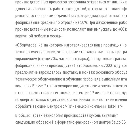
производственных процессов позволила отказаться от лишних 
довести численность работников до той, которая позволяет э
решать поставленные задачи. При этом средняя заработная пла
фабрики выше средней по отрасли на 10%. При двухсменной раб
производственные мощности позволяют нам выпускать до 400 
корпусной мебели в месяц».
«Оборудование, на котором изготавливается наша продукция, - 
технологические линии, оснащенные станками с числовым прогр
управлением (свыше 70% машинного парка), - продолжает расска
фабрики начальник производства Петр Яковлев. - В 2000 году, ко
предприятие зарождалось, поставку и монтаж основного обору
техническое обслуживание и обучение персонала выполнила ит
компания Biesse. Это высокопроизводительное и очень надежн
отлично служит нам и сегодня. За истекшие 12 лет капитальному
подвергся только один станок, и машинный парк почти не измени
обрабатывающим центром с ЧПУ немецкой компании Holz­-Her».
В общих чертах технология производства кухонь выглядит
следующим образом. На форматно­-раскроечном центре Selco EB