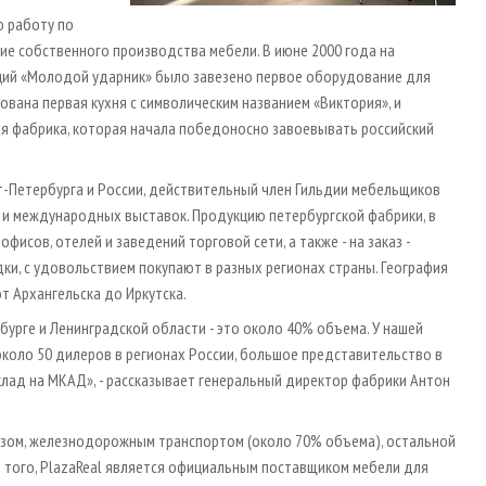
ю работу по
ие собственного производства мебели. В июне 2000 года на
ий «Молодой ударник» было завезено первое оборудование для
ована первая кухня с символическим названием «Виктория», и
ая фабрика, которая начала победоносно завоевывать российский
­-Петербурга и России, действительный член Гильдии мебельщиков
 и международных выставок. Продукцию петербургской фабрики, в
фисов, отелей и заведений торговой сети, а также - на заказ -
и, с удовольствием покупают в разных регионах страны. География
т Архангельска до Иркутска.
рбурге и Ленинградской области - это около 40% объема. У нашей
около 50 дилеров в регионах России, большое представительство в
склад на МКАД», - рассказывает генеральный директор фабрики Антон
азом, железнодорожным транспортом (около 70% объема), остальной
 того, PlazaReal является официальным поставщиком мебели для