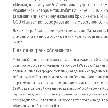
«Милый, давай купим!» И мужчины с удовольствием 
украшениях, которые так любят наши женщины и к
(адамантами в старину называли бриллианты). Реч
ООО «Плаза», которое работает на мебельном рынке
Леда, Электра, Аврора, Олимпия, Елизавета, Диана, Марта, Лола..
становится светлей». Все это - названия кухонь, которые изгот
12 лет.
Еще одна грань «Адаманта»
Мебельный департамент в составе холдинга «Адамант» был обр
сразу после основания компании - в ноябре 1992 года. «Адамант
первых в Санкт­-Петербурге компаний, наладивших сотрудничест
мебельными фабриками Италии, Франции, Германии. Компания ус
на рынке розничных продаж в течение девяти лет. С наступлени
1998 года в салонной системе продаж европейской мебели в Рос
глубокий спад на фоне резкого удорожания продукции импортн
производителей. В этой ситуации руководство холдинга сделало
обдуманный и обоснованный шаг.