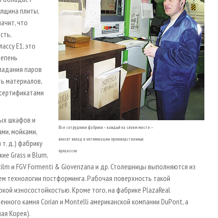
олщина плиты,
начит, что
сть,
ассу Е1, это
тепень
падания паров
ь материалов,
 сертификатами
ных шкафов и
Все сотрудники фабрики – каждый на своем месте –
ми, мойками,
вносят вклад в оптимизацию производственных
т. д.) фабрику
процессов
е Grass и Blum,
 Scilm и FGV Formenti & Giovenzana и др. Столешницы выполняются из
ем технологии постформинга. Рабочая поверхность такой
окой износостойкостью. Кроме того, на фабрике PlazaReal
ного камня Corian и Montelli американской компании DuPont, а
ная Корея).