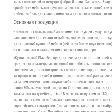
жилых помещений от ведущих фабрик Италии - Santarossa, Spagno
приобрести мебель, которую поставляют на заказ европейские фа
мебель, мебель для спален, комплекты для ванных комнат, гости
Основная продукция
Несмотря на столь широкий ассортимент продукции и услуг, вед
направлением деятельности фабрики является производство ку
для коллекций кухонной мебели (сейчас их более двух десятков
изготавливают в классическом стиле и в стиле модерн.
«Кухни с маркой PlazaReal предназначены для представителей 
среднего класса, ведь наш основной потребитель - новоселы или 
современных домах, построенных в последние годы, а также вл
загородных коттеджей и домов, - продолжает свой рассказ Анто
называем сегмент таких покупателей средневысоким - на его д
около 80% выпускаемой продукции. Средняя площадь кухни, для
2
заказывают нашу мебель, - 16 м
. В месяц мы выпускаем от 180 до
высококачественная мебель, изготавливаемая в соответствии с
европейскими стандартами. Достаточно сказать, что наша фабри
единственное в Санкт-­Петербурге предприятие, на котором дел