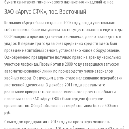
бумаги санитарно-гигиенического назначения и изделий из нее.
ЗАО «Аргус СФК», пос. Восточный
Компания «Аргус» была создана в 2005 году, когда у нескольких
собственников были выкуплены части существовавшего еще в годы
СССР мощного производственного комплекса, давно пришедшего в
упадок. В первые три года за счет кредитных средств здесь был
проведен масштабный ремонт, установлено новое оборудование.
Одновременно предприятие получило право на аренду нескольких
участков лесфонда. Первый этап в 2008 году завершился запуском
автоматизированной линии по производству пиломатериалов
хвойных пород. Следующим шагом стало налаживание переработки
лиственной древесины. В декабре 2011 года в результате
реализации приоритетного инвестиционного проекта в области
освоения лесов ЗАО «Аргус СФК» было пущено фанерное
производство. Общий объем инвестиций составил более 400 млн
руб.
С выходом предприятия к 2015 году на проектную мощность
3
3
планируется выпускать в год 105 тыс. м
пиломатериалов и 40 тыс. м