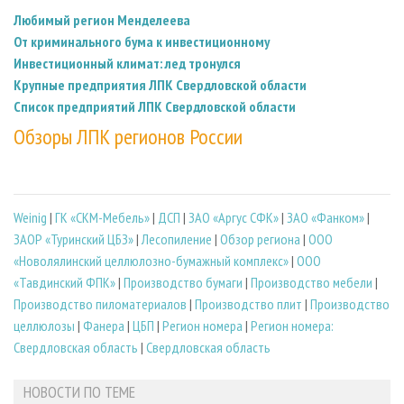
Любимый регион Менделеева
От криминального бума к инвестиционному
Инвестиционный климат: лед тронулся
Крупные предприятия ЛПК Свердловской области
Список предприятий ЛПК Свердловской области
Обзоры ЛПК регионов России
Weinig
|
ГК «СКМ-Мебель»
|
ДСП
|
ЗАО «Аргус СФК»
|
ЗАО «Фанком»
|
ЗАОР «Туринский ЦБЗ»
|
Лесопиление
|
Обзор региона
|
ООО
«Новолялинский целлюлозно-бумажный комплекс»
|
ООО
«Тавдинский ФПК»
|
Производство бумаги
|
Производство мебели
|
Производство пиломатериалов
|
Производство плит
|
Производство
целлюлозы
|
Фанера
|
ЦБП
|
Регион номера
|
Регион номера:
Свердловская область
|
Свердловская область
НОВОСТИ ПО ТЕМЕ