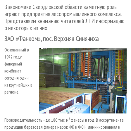
СУШКА ДРЕВЕСИНЫ
ПЕРСОНЫ
КОНТАКТЫ
РЕКЛАМА
В экономике Свердловской области заметную роль
играют предприятия лесопромышленного комплекса.
ПРОИЗВОДСТВО ДРЕВЕСНЫХ ПЛИТ
МОБИЛЬНЫЕ ВЫСТАВКИ
РЕКЛАМА НА САЙТЕ
Представляем вниманию читателей ЛПИ информацию
ДЕРЕВЯННОЕ ДОМОСТРОЕНИЕ
ОФИЦИАЛЬНЫЕ ДЕЛЕГАЦИИ
о некоторых из них.
ПРОИЗВОДСТВО МЕБЕЛИ
ПРИОРИТЕТНЫЕ ИНВЕСТПРОЕКТЫ
ЗАО «Фанком», пос. Верхняя Синячиха
БИОЭНЕРГЕТИКА
RUSSIAN FORESTRY REVIEW
Основанный в
ЦБП
ГАЗЕТА ЛЕСПРОМФОРУМ
1972 году
ИНСТРУМЕНТ И МАТЕРИАЛЫ
БИБЛИОТЕКА СПЕЦИАЛИСТА
фанерный
комбинат
сегодня один
из крупнейших в
регионе.
3
Производительность - до 180 тыс. м
фанеры в год. В ассортименте
продукции березовая фанера марок ФК и ФСФ, ламинированная и