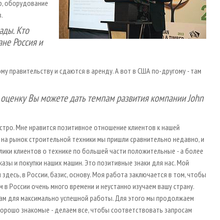
р, оборудование
.
ады. Кто
ане Россия и
у правительству и сдаются в аренду. А вот в США по-­другому - там
ю оценку Вы можете дать темпам развития компании John
ыстро. Мне нравится позитивное отношение клиентов к нашей
о на рынок строительной техники мы пришли сравнительно недавно, и
лики клиентов о технике по большей части положительные - а более
азы и покупки наших машин. Это позитивные знаки для нас. Мой
десь, в России, базис, основу. Моя работа заключается в том, чтобы
 в России очень много времени и неустанно изучаем вашу страну.
нтам для максимально успешной работы. Для этого мы продолжаем
орошо знакомые - делаем все, чтобы соответствовать запросам