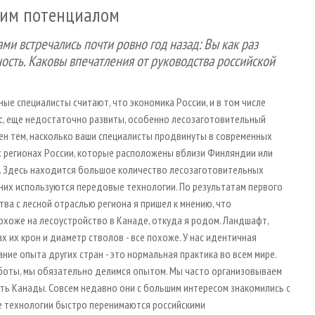
ьшим потенциалом
Вами встречались почти ровно год назад: Вы как раз
ость. Каковы впечатления от руководства российской
ные специалисты считают, что экономика России, и в том числе
, еще недостаточно развиты, особенно лесозаготовительный
лен тем, насколько ваши специалисты продвинуты в современных
х регионах России, которые расположены вблизи Финляндии или
и. Здесь находится большое количество лесозаготовительных
з них используются передовые технологии. По результатам первого
тва с лесной отраслью региона я пришел к мнению, что
охоже на лесоустройство в Канаде, откуда я родом. Ландшафт,
 их крон и диаметр стволов - все похоже. У нас идентичная
ие опыта других стран - это нормальная практика во всем мире.
аботы, мы обязательно делимся опытом. Мы часто организовываем
сть Канады. Совсем недавно они с большим интересом знакомились с
кие технологии быстро перенимаются российскими