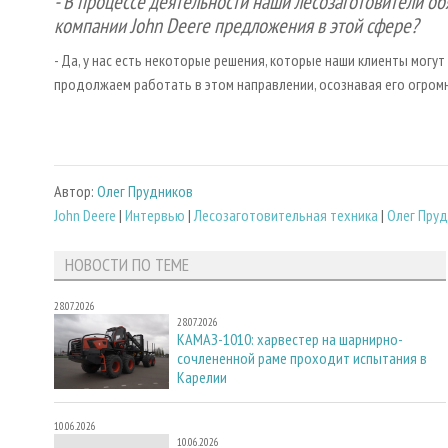
- В процессе деятельности наши лесозаготовители об
компании John Deere предложения в этой сфере?
- Да, у нас есть некоторые решения, которые наши клиенты могу
продолжаем работать в этом направлении, осознавая его огром
Автор:
Олег Прудников
John Deere
|
Интервью
|
Лесозаготовительная техника
|
Олег Пру
НОВОСТИ ПО ТЕМЕ
28.07.2026
28.07.2026
КАМАЗ-1010: харвестер на шарнирно-
сочлененной раме проходит испытания в
Карелии
10.06.2026
10.06.2026