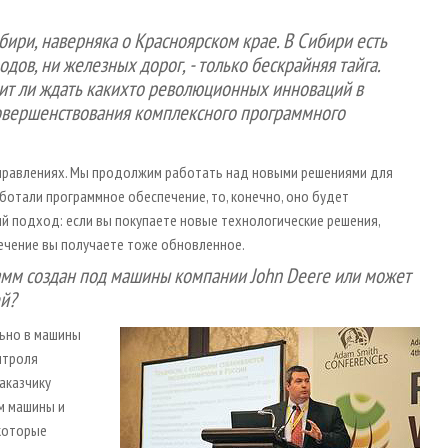
ибири, наверняка о Красноярском крае. В Сибири есть
одов, ни железных дорог, - только бескрайняя тайга.
оит ли ждать каких­то революционных инноваций в
совершенствования комплексного программного
аправлениях. Мы продолжим работать над новыми решениями для
аботали программное обеспечение, то, конечно, оно будет
й подход: если вы покупаете новые технологические решения,
печение вы получаете тоже обновленное.
амм создан под машины компании John Deere или может
й?
льно в машины
нтроля
аказчику
м машины и
екоторые