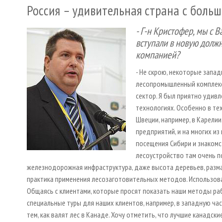
Россия – удивительная страна с бол
- Г-­н Кристофер, мы с 
вступали в новую должн
компанией?
- Не скрою, некоторые запад
лесопромышленный комплекс
сектор. Я был приятно удив
технологиях. Особенно в те
Швеции, например, в Карели
предприятий, и на многих и
посещения Сибири и знакомс
лесоустройство там очень п
железнодорожная инфраструктура, даже высота деревьев, размах
практика применения лесозаготовительных методов. Использован
Общаясь с клиентами, которые просят показать наши методы р
специальные туры для наших клиентов, например, в западную ча
тем, как валят лес в Канаде. Хочу отметить, что лучшие канадс