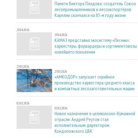
Памяти Виктора Пладова: создатель Союза
лесопромышленников и лесоэкспортёров
Карелии скончался на 85-м году жизни
29.04.2026
29.04.2026
КАМАЗ представил экосистему «Лесник»:
харвестеры, форвардеры и сортиментовозы
новейшего поколения
27.03.2026
27.03.2026
«АМКОДОР» запускает серийное
производство харвестера среднего класса
и компактных лесозаготовительных машин
02.02.2026
02.02.2026
Новое назначение в целлюлозно-бумажной
отрасли: Андрей Реутов стал
исполнительным директором
Кондопожского ЦБК