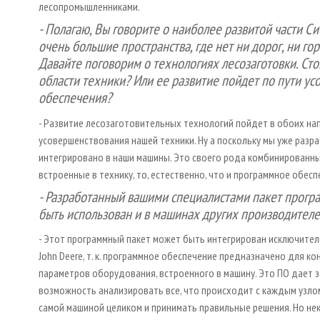
лесопромышленниками.
- Полагаю, Вы говорите о наиболее развитой части С
очень большие пространства, где нет ни дорог, ни гор
Давайте поговорим о технологиях лесозаготовки. Ст
области техники? Или ее развитие пойдет по пути у
обеспечения?
- Развитие лесозаготовительных технологий пойдет в обоих н
усовершенствования нашей техники. Ну а поскольку мы уже разр
интегрировано в наши машины. Это своего рода комбинированны
встроенные в технику, то, естественно, что и программное обес
- Разработанный вашими специалистами пакет прогр
быть использован и в машинах других производителе
- Этот программный пакет может быть интегрирован исключите
John Deere, т. к. программное обеспечение предназначено для ко
параметров оборудования, встроенного в машину. Это ПО дает з
возможность анализировать все, что происходит с каждым узло
самой машиной целиком и принимать правильные решения. Но н