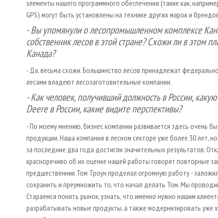
элементы нашего программного обеспечения (такие как, наприме
GPS) могут быть установлены на технике других марок и брендов
- Вы упомянули о лесопромышленном комплексе Кан
собственник лесов в этой стране? Схожи ли в этом пл
Канада?
- Да, весьма схожи. Большинство лесов принадлежат федеральном
лесами владеют лесозаготовительные компании.
- Как человек, получивший должность в России, каку
Deere в России, какие видите перспективы?
- По моему мнению, бизнес компании развивается здесь очень б
продукции. Наша компания в лесном секторе уже более 30 лет, н
за последние два года достигли значительных результатов. Отк
красноречиво об их оценке нашей работы говорят повторные зак
предшественник Том Троун проделал огромную работу - заложил з
сохранить и преумножить то, что начал делать Том. Мы проводим
Стараемся понять рынок, узнать, что именно нужно нашим клие
разрабатывать новые продукты, а также модернизировать уже х