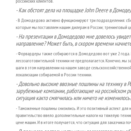
российских клиентов.
- Как обстоят дела на площадке John Deere в Домоде
- В Домодедово активно функционируют три подразделения: сб
которые мы поставляем нашим дилерам в России; тренинговый ц
- На презентации в Домодедово мне довелось увидет
направление? Может быть, в скором времени начнет
- Форвардеры также собираются в Домодедово вот уже 2 года.
лесозаготовительной техники не предполагается. Конечно, мы 
шаги в этом направлении на нашем заводе сельскохозяйственной
локализации собираемой в России техники.
- Довольно высокие ввозные пошлины на технику в Ро
зарубежные компании, работающие на российском рын
ситуация как­то смягчилась или ничего не изменилось
- Таможенные пошлины снизились. И это позитивный аспект для н
правительство ввело дополнительные налоги на тяжелую технику,
цене машин. И в итоге получается, что ситуация для заказчика по