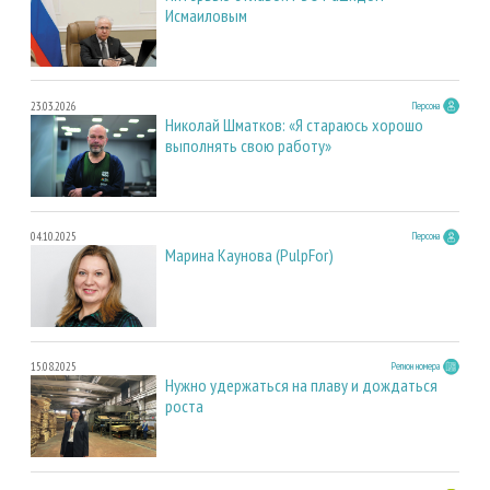
Исмаиловым
23.03.2026
Персона
Николай Шматков: «Я стараюсь хорошо
выполнять свою работу»
04.10.2025
Персона
Марина Каунова (PulpFor)
15.08.2025
Регион номера
Нужно удержаться на плаву и дождаться
роста