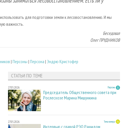
язаны заниматься лесовосстановлением. Есть ли у
т использовать для подготовки земли к лесовостановлению. И мы
ную важность.
Беседовал
Олег ПРУДНИКОВ
дников
|
Персоны
|
Персона
|
Эндрю Кристофер
СТАТЬИ ПО ТЕМЕ
27.05.2026
Персона
Председатель Общественного совета при
Рослесхозе Марина Мишункина
27.05.2026
Тема номера
Интервью с главой РЭО Рашидом