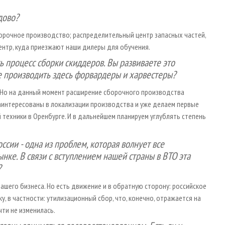
дово?
орочное производство; распределительный центр запасных частей,
ентр, куда приезжают наши дилеры для обучения.
ь процесс сборки скиддеров. Вы развиваете это
е производить здесь форвардеры и харвестеры?
 Но на данный момент расширение сборочного производства
заинтересованы в локализации производства и уже делаем первые
 техники в Оренбурге. И в дальнейшем планируем углублять степень
ссии - одна из проблем, которая волнует все
ке. В связи с вступлением нашей страны в ВТО эта
?
ашего бизнеса. Но есть движение и в обратную сторону: российское
 в частности: утилизационный сбор, что, конечно, отражается на
чти не изменилась.