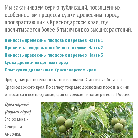
СУШКА ДРЕВЕСИНЫ
ПЕРСОНЫ
КОНТАКТЫ
РЕКЛАМА
Мы заканчиваем серию публикаций, посвященных
особенностям процесса сушки древесины пород,
ПРОИЗВОДСТВО ДРЕВЕСНЫХ ПЛИТ
МОБИЛЬНЫЕ ВЫСТАВКИ
РЕКЛАМА НА САЙТЕ
произрастающих в Краснодарском крае, где
ДЕРЕВЯННОЕ ДОМОСТРОЕНИЕ
ОФИЦИАЛЬНЫЕ ДЕЛЕГАЦИИ
насчитывается более 3 тысяч видов высших растений.
ПРОИЗВОДСТВО МЕБЕЛИ
ПРИОРИТЕТНЫЕ ИНВЕСТПРОЕКТЫ
Ценность древесины плодовых деревьев. Часть 1
БИОЭНЕРГЕТИКА
RUSSIAN FORESTRY REVIEW
Древесина плодовых: особенности сушки. Часть 2
ЦБП
Ценность древесины плодовых деревьев. Часть 3
ГАЗЕТА ЛЕСПРОМФОРУМ
Сушка древесины ценных пород
ИНСТРУМЕНТ И МАТЕРИАЛЫ
БИБЛИОТЕКА СПЕЦИАЛИСТА
Опыт сушки древесины в Краснодарском крае
Природная растительность - неисчерпаемый источник богатства
Краснодарского края. По запасу твердых древесных пород, а к ним
относятся и все плодовые, край опережает многие регионы России.
Орех черный
(Juglans nigra).
Его родина -
Северная
Америка.