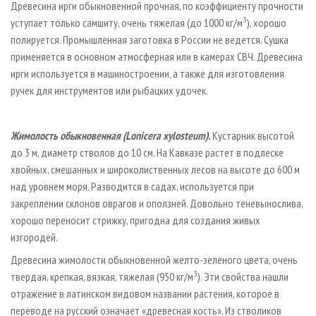
Древесина ирги обыкновенной прочная, по коэффициенту прочности
3
уступает только самшиту, очень тяжелая (до 1000 кг/м
), хорошо
полируется. Промышленная заготовка в России не ведется. Сушка
применяется в основном атмосферная или в камерах СВЧ. Древесина
ирги используется в машиностроении, а также для изготовления
ручек для инструментов или рыбацких удочек.
Жимолость обыкновенная (Lonicera xylosteum).
Кустарник высотой
до 3 м, диаметр стволов до 10 см. На Кавказе растет в подлеске
хвойных, смешанных и широколиственных лесов на высоте до 600 м
над уровнем моря. Разводится в садах, используется при
закреплении склонов оврагов и оползней. Довольно теневынослива,
хорошо переносит стрижку, пригодна для создания живых
изгородей.
Древесина жимолости обыкновенной желто-зеленого цвета, очень
3
твердая, крепкая, вязкая, тяжелая (950 кг/м
). Эти свойства нашли
отражение в латинском видовом названии растения, которое в
переводе на русский означает «древесная кость». Из стволиков