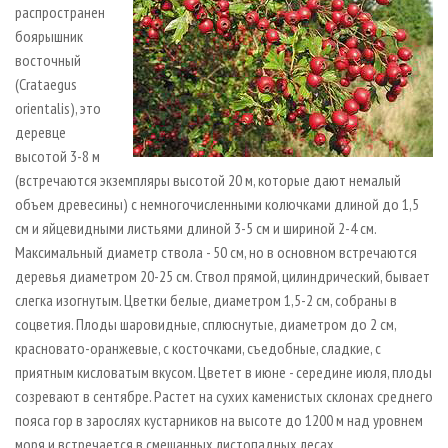
распространен
боярышник
восточный
(Crataegus
orientalis), это
деревце
высотой 3-8 м
(встречаются экземпляры высотой 20 м, которые дают немалый
объем древесины) с немногочисленными колючками длиной до 1,5
см и яйцевидными листьями длиной 3-5 см и шириной 2-4 см.
Максимальный диаметр ствола - 50 см, но в основном встречаются
деревья диаметром 20-25 см. Ствол прямой, цилиндрический, бывает
слегка изогнутым. Цветки белые, диаметром 1,5-2 см, собраны в
соцветия. Плоды шаровидные, сплюснутые, диаметром до 2 см,
красновато-­оранжевые, с косточками, съедобные, сладкие, с
приятным кисловатым вкусом. Цветет в июне - середине июля, плоды
созревают в сентябре. Растет на сухих каменистых склонах среднего
пояса гор в зарослях кустарников на высоте до 1200 м над уровнем
моря и встречается в смешанных листопадных лесах.