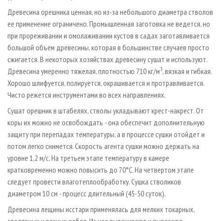
Древесина орешника ценная, но из-­за небольшого диаметра стволов
ее применение ограничено. Промышленная заготовка не ведется, но
при прореживании и омолаживании кустов в садах заготавливается
большой объем древесины, которая в большинстве случаев просто
сжигается. В некоторых хозяйствах древесину сушат и используют.
3
Древесина умеренно тяжелая, плотностью 710 кг/м
, вязкая и гибкая.
Хорошо шлифуется, полируется, окрашивается и протравливается.
Чисто режется инструментами во всех направлениях.
Сушат орешник в штабелях, стволы укладывают крест-накрест. От
коры их можно не освобождать - она обеспечит дополнительную
защиту при перепадах температуры, а в процессе сушки отойдет и
потом легко снимется. Скорость агента сушки можно держать на
уровне 1,2 м/с. На третьем этапе температуру в камере
кратковременно можно повысить до 70°С. На четвертом этапе
следует провести влаготеплообработку. Сушка стволиков
диаметром 10 см - процесс длительный (45-50 суток).
Древесина лещины исстари применялась для мелких токарных,