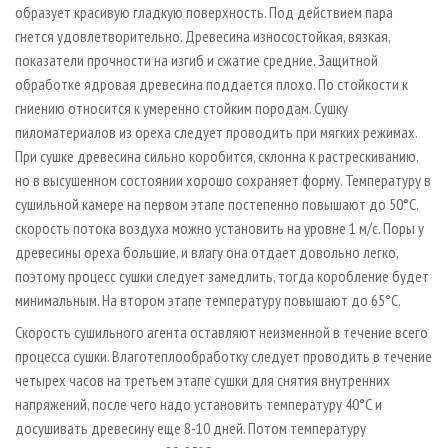
образует красивую гладкую поверхность. Под действием пара
гнется удовлетворительно. Древесина износостойкая, вязкая,
показатели прочности на изгиб и сжатие средние. Защитной
обработке ядровая древесина поддается плохо. По стойкости к
гниению относится к умеренно стойким породам. Сушку
пиломатериалов из ореха следует проводить при мягких режимах.
При сушке древесина сильно коробится, склонна к растрескиванию,
но в высушенном состоянии хорошо сохраняет форму. Температуру в
сушильной камере на первом этапе постепенно повышают до 50°С,
скорость потока воздуха можно установить на уровне 1 м/с. Поры у
древесины ореха большие, и влагу она отдает довольно легко,
поэтому процесс сушки следует замедлить, тогда коробление будет
минимальным. На втором этапе температуру повышают до 65°С.
Скорость сушильного агента оставляют неизменной в течение всего
процесса сушки. Влаготеплообработку следует проводить в течение
четырех часов на третьем этапе сушки для снятия внутренних
напряжений, после чего надо установить температуру 40°С и
досушивать древесину еще 8-10 дней. Потом температуру