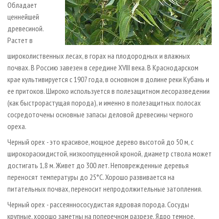
Обладает
ценнейшей
древесиной.
Растет в
широколиственных лесах, в горах на плодородных и влажных
почвах. В Россию завезен в середине XVIII века. В Краснодарском
крае культивируется с 1907 года, в основном в долине реки Кубань и
ее притоков. Широко используется в полезащитном лесоразведении
(как быстрорастущая порода), и именно в полезащитных полосах
сосредоточены основные запасы деловой древесины черного
ореха.
Черный орех - это красивое, мощное дерево высотой до 50 м, с
широкораскидистой, низкоопущенной кроной, диаметр ствола может
достигать 1,8 м. Живет до 300 лет. Неповрежденные деревья
переносят температуры до ­25°С. Хорошо развивается на
питательных почвах, переносит непродолжительные затопления.
Черный орех - рассеяннососудистая ядровая порода. Сосуды
крупные, хорошо заметны на поперечном разрезе. Ядро темное,