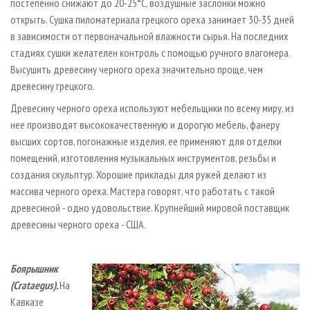
постепенно снижают до 20-25°С, воздушные заслонки можно
открыть. Сушка пиломатериала грецкого ореха занимает 30-35 дней
в зависимости от первоначальной влажности сырья. На последних
стадиях сушки желателен контроль с помощью ручного влагомера.
Высушить древесину черного ореха значительно проще, чем
древесину грецкого.
Древесину черного ореха используют мебельщики по всему миру, из
нее производят высококачественную и дорогую мебель, фанеру
высших сортов, погонажные изделия, ее применяют для отделки
помещений, изготовления музыкальных инструментов, резьбы и
создания скульптур. Хорошие приклады для ружей делают из
массива черного ореха. Мастера говорят, что работать с такой
древесиной - одно удовольствие. Крупнейший мировой поставщик
древесины черного ореха - США.
Боярышник
(Crataegus).
На
Кавказе