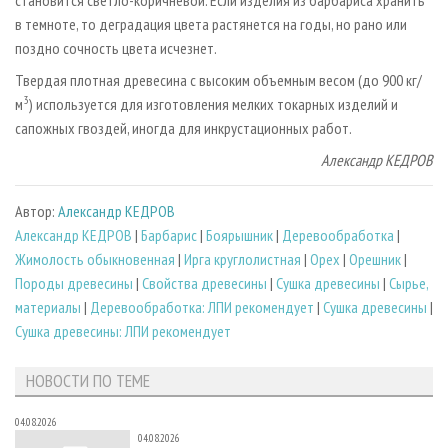
становится светло­-коричневой. Если изделия из барбариса хранить
в темноте, то деградация цвета растянется на годы, но рано или
поздно сочность цвета исчезнет.
Твердая плотная древесина с высоким объемным весом (до 900 кг/
3
м
) используется для изготовления мелких токарных изделий и
сапожных гвоздей, иногда для инкрустационных работ.
Александр КЕДРОВ
Автор:
Александр КЕДРОВ
Александр КЕДРОВ
|
Барбарис
|
Боярышник
|
Деревообработка
|
Жимолость обыкновенная
|
Ирга круглолистная
|
Орех
|
Орешник
|
Породы древесины
|
Свойства древесины
|
Сушка древесины
|
Сырье,
материалы
|
Деревообработка: ЛПИ рекомендует
|
Сушка древесины
|
Сушка древесины: ЛПИ рекомендует
НОВОСТИ ПО ТЕМЕ
04.08.2026
04.08.2026