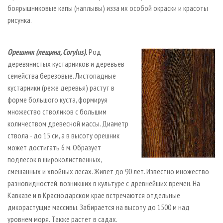
боярышниковые капы (наплывы) из­за их особой окраски и красоты
рисунка.
Орешник (лещина, Corylus).
Род
деревянистых кустарников и деревьев
семейства березовые. Листопадные
кустарники (реже деревья) растут в
форме большого куста, формируя
множество стволиков с большим
количеством древесной массы. Диаметр
ствола - до 15 см, а в высоту орешник
может достигать 6 м. Образует
подлесок в широколиственных,
смешанных и хвойных лесах. Живет до 90 лет. Известно множество
разновидностей, возникших в культуре с древнейших времен. На
Кавказе и в Краснодарском крае встречаются отдельные
дикорастущие массивы. Забирается на высоту до 1500 м над
уровнем моря. Также растет в садах.