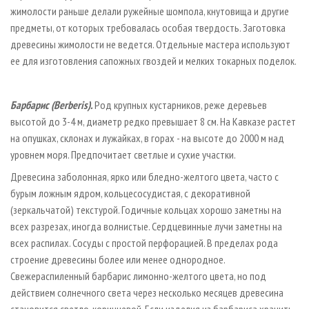
жимолости раньше делали ружейные шомпола, кнутовища и другие
предметы, от которых требовалась особая твердость. Заготовка
древесины жимолости не ведется. Отдельные мастера используют
ее для изготовления сапожных гвоздей и мелких токарных поделок.
Барбарис (Berberis).
Род крупных кустарников, реже деревьев
высотой до 3-4 м, диаметр редко превышает 8 см. На Кавказе растет
на опушках, склонах и лужайках, в горах - на высоте до 2000 м над
уровнем моря. Предпочитает светлые и сухие участки.
Древесина заболонная, ярко­ или бледно-­желтого цвета, часто с
бурым ложным ядром, кольцесосудистая, с декоративной
(зеркальчатой) текстурой. Годичные кольцах хорошо заметны на
всех разрезах, иногда волнистые. Сердцевинные лучи заметны на
всех распилах. Сосуды с простой перфорацией. В пределах рода
строение древесины более или менее однородное.
Свежераспиленный барбарис лимонно-желтого цвета, но под
действием солнечного света через несколько месяцев древесина