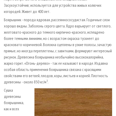
Засухоустойчив; используется для устройства живых колючих
изгородей. Живет до 400 лет.
Боярышник - порода ядровая, рассеяннососудистая. Годичные слои
хорошо видны. Заболонь серого цвета. Ядро варьирует от светлого,
желтовато-красного до темного кирпично­-красного, испещрено
более темными линиями, но с возрастом окраска тускнеет до
красновато-­коричневой. Волокна сцеплены в узкие полосы, зачастую
прямые, но иногда переплетены, с завитками, формируют интересный
рисунок. Древесина боярышника необычайно высококалорийна,
жарко горит. «Огонь­-дерево» - так ее называют в народе. Издавна
особая область применения боярышника связана с красящими
свойствами его ветвей, плодов, коры, листьев и корней. Плотность
3
древесины - около 850 кг/м
.
Сушка
древесины
боярышника,
как и всех