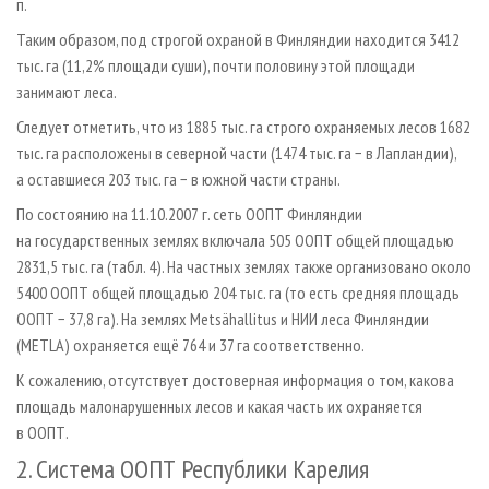
п.
Таким образом, под строгой охраной в Финляндии находится 3412
тыс. га (11,2% площади суши), почти половину этой площади
занимают леса.
Следует отметить, что из 1885 тыс. га строго охраняемых лесов 1682
тыс. га расположены в северной части (1474 тыс. га − в Лапландии),
а оставшиеся 203 тыс. га − в южной части страны.
По состоянию на 11.10.2007 г. сеть ООПТ Финляндии
на государственных землях включала 505 ООПТ общей площадью
2831,5 тыс. га (табл. 4). На частных землях также организовано около
5400 ООПТ общей площадью 204 тыс. га (то есть средняя площадь
ООПТ − 37,8 га). На землях Metsähallitus и НИИ леса Финляндии
(METLA) охраняется ещё 764 и 37 га соответственно.
К сожалению, отсутствует достоверная информация о том, какова
площадь малонарушенных лесов и какая часть их охраняется
в ООПТ.
2. Система ООПТ Республики Карелия