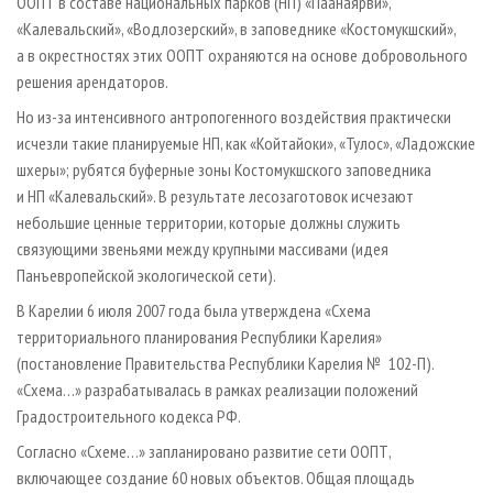
ООПТ в составе национальных парков (НП) «Паанаярви»,
«Калевальский», «Водлозерский», в заповеднике «Костомукшский»,
а в окрестностях этих ООПТ охраняются на основе добровольного
решения арендаторов.
Но из-за интенсивного антропогенного воздействия практически
исчезли такие планируемые НП, как «Койтайоки», «Тулос», «Ладожские
шхеры»; рубятся буферные зоны Костомукшского заповедника
и НП «Калевальский». В результате лесозаготовок исчезают
небольшие ценные территории, которые должны служить
связующими звеньями между крупными массивами (идея
Панъевропейской экологической сети).
В Карелии 6 июля 2007 года была утверждена «Схема
территориального планирования Республики Карелия»
(постановление Правительства Республики Карелия № 102-П).
«Схема…» разрабатывалась в рамках реализации положений
Градостроительного кодекса РФ.
Согласно «Схеме…» запланировано развитие сети ООПТ,
включающее создание 60 новых объектов. Общая площадь