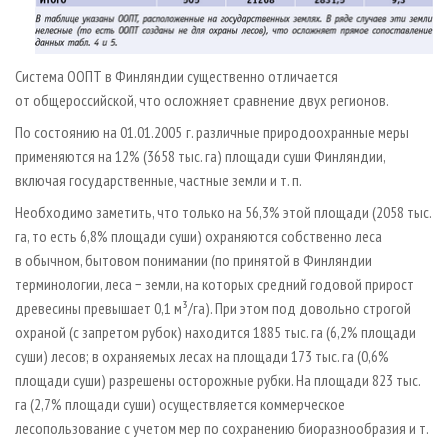
Система ООПТ в Финляндии существенно отличается
от общероссийской, что осложняет сравнение двух регионов.
По состоянию на 01.01.2005 г. различные природоохранные меры
применяются на 12% (3658 тыс. га) площади суши Финляндии,
включая государственные, частные земли и т. п.
Необходимо заметить, что только на 56,3% этой площади (2058 тыс.
га, то есть 6,8% площади суши) охраняются собственно леса
в обычном, бытовом понимании (по принятой в Финляндии
терминологии, леса − земли, на которых средний годовой прирост
древесины превышает 0,1 м³/га). При этом под довольно строгой
охраной (с запретом рубок) находится 1885 тыс. га (6,2% площади
суши) лесов; в охраняемых лесах на площади 173 тыс. га (0,6%
площади суши) разрешены осторожные рубки. На площади 823 тыс.
га (2,7% площади суши) осуществляется коммерческое
лесопользование с учетом мер по сохранению биоразнообразия и т.