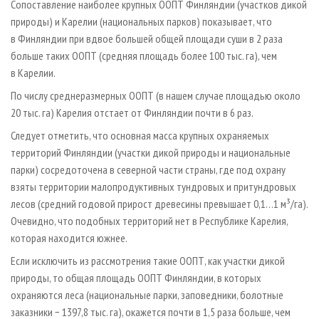
Сопоставление наиболее крупных ООПТ Финляндии (участков дикой
природы) и Карелии (национальных парков) показывает, что
в Финляндии при вдвое большей общей площади суши в 2 раза
больше таких ООПТ (средняя площадь более 100 тыс. га), чем
в Карелии.
По числу среднеразмерных ООПТ (в нашем случае площадью около
20 тыс. га) Карелия отстает от Финляндии почти в 6 раз.
Следует отметить, что основная масса крупных охраняемых
территорий Финляндии (участки дикой природы и национальные
парки) сосредоточена в северной части страны, где под охрану
взяты территории малопродуктивных тундровых и притундровых
лесов (средний годовой прирост древесины превышает 0,1…1 м³/га).
Очевидно, что подобных территорий нет в Республике Карелия,
которая находится южнее.
Если исключить из рассмотрения такие ООПТ, как участки дикой
природы, то общая площадь ООПТ Финляндии, в которых
охраняются леса (национальные парки, заповедники, болотные
заказники − 1397,8 тыс. га), окажется почти в 1,5 раза больше, чем