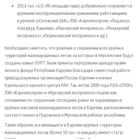
202,6 тыс. га (1,4% площади суши) добровольно сохраняются
крупными лесопромышленными компаниями, работающими
в регионе («Сегежский ЦБК», ЛХК «Кареллеспром», «Ладэнсо»,
«Сведвуд-Карелия», «Пяозерский леспромхоз», «Лендерский
леспромхоз», «Ледмозерский леспромхоз» и др.).
Необходимо заметить, что решения о сохранении всех крупных
территорий малонарушенных лесов, на которых в перспективе будут
созданы новые ООПТ, были приняты передовыми арендаторами
лесного фонда Республики Карелия благодаря совместной работе
природоохранных организаций России, Карелии и ученых
Карельского научного центра РАН. Так, летом 2008 года РОО «СПОК»,
ЛХК «Кареллеспром» и «Муезерский леспромхоз» подписали
соглашения по сохранению последних, ранее не охранявшихся
крупных массивов малонарушенных лесов в Карелии, расположенных
соответственно в Пудожском и Муезерском районах республики.
Таким образом, все имеющиеся в Карелии крупные территории
малонарушенных лесов (более 50 тыс. га каждая), имеют статус