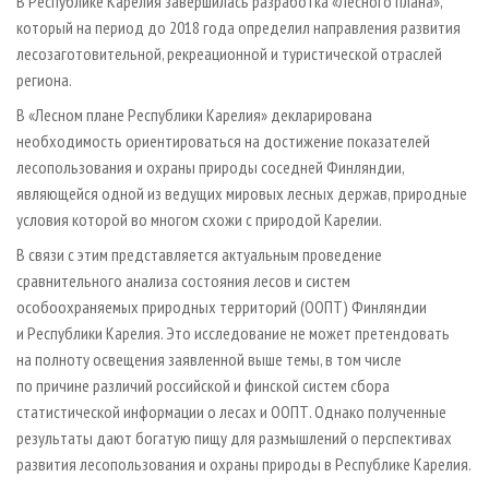
В Республике Карелия завершилась разработка «Лесного плана»,
СУШКА ДРЕВЕСИНЫ
ПЕРСОНЫ
КОНТАКТЫ
РЕКЛАМА
который на период до 2018 года определил направления развития
ПРОИЗВОДСТВО ДРЕВЕСНЫХ ПЛИТ
МОБИЛЬНЫЕ ВЫСТАВКИ
лесозаготовительной, рекреационной и туристической отраслей
РЕКЛАМА НА САЙТЕ
региона.
ДЕРЕВЯННОЕ ДОМОСТРОЕНИЕ
ОФИЦИАЛЬНЫЕ ДЕЛЕГАЦИИ
В «Лесном плане Республики Карелия» декларирована
ПРОИЗВОДСТВО МЕБЕЛИ
ПРИОРИТЕТНЫЕ ИНВЕСТПРОЕКТЫ
необходимость ориентироваться на достижение показателей
БИОЭНЕРГЕТИКА
RUSSIAN FORESTRY REVIEW
лесопользования и охраны природы соседней Финляндии,
являющейся одной из ведущих мировых лесных держав, природные
ЦБП
ГАЗЕТА ЛЕСПРОМФОРУМ
условия которой во многом схожи с природой Карелии.
ИНСТРУМЕНТ И МАТЕРИАЛЫ
БИБЛИОТЕКА СПЕЦИАЛИСТА
В связи с этим представляется актуальным проведение
сравнительного анализа состояния лесов и систем
особоохраняемых природных территорий (ООПТ) Финляндии
и Республики Карелия. Это исследование не может претендовать
на полноту освещения заявленной выше темы, в том числе
по причине различий российской и финской систем сбора
статистической информации о лесах и ООПТ. Однако полученные
результаты дают богатую пищу для размышлений о перспективах
развития лесопользования и охраны природы в Республике Карелия.