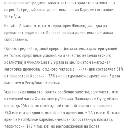
(варьирование среднего запаса на территории страны показано
на рис. 1). Средний запас древесины в лесах Карелии составляет
102 м³/га.
Из табл. 2 видно, что, хотя территория Финляндии в два раза
превышает территорию Карелии, запасы древесины в регионах
сопоставимы.
Однако средний годовой прирост (показатель, характеризующий
не только природные условия, но и качество ведения лесного
хозяйства) в Финляндии в 2,9 раза выше. При этом ежегодная
заготовка древесины с одного гектара в Финляндии составляет 61%
от прироста (в Карелии − 33%) и в натуральном выражении в 3 раза
выше, чем в Республике Карелия.
Указанная разница становится особенно заметна, если учесть, что
в северной части Финляндии (губерниях Лапландия и Оулу; общая
площадь 156 тыс. км) ежегодный годовой прирост составляет
28,8 млн м, а средний годовой съем древесины − 14,5 млн м. В то же
время в Республике Карелия, имеющей сопоставимую площадь
территории (172,4 тыс. км), но расположенной на более