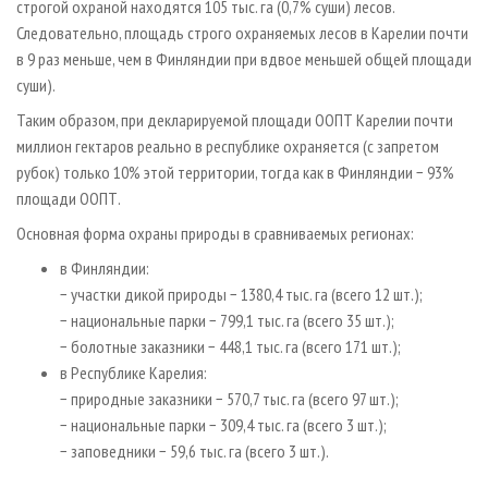
строгой охраной находятся 105 тыс. га (0,7% суши) лесов.
Следовательно, площадь строго охраняемых лесов в Карелии почти
в 9 раз меньше, чем в Финляндии при вдвое меньшей общей площади
суши).
Таким образом, при декларируемой площади ООПТ Карелии почти
миллион гектаров реально в республике охраняется (с запретом
рубок) только 10% этой территории, тогда как в Финляндии − 93%
площади ООПТ.
Основная форма охраны природы в сравниваемых регионах:
в Финляндии:
− участки дикой природы − 1380,4 тыс. га (всего 12 шт.);
− национальные парки − 799,1 тыс. га (всего 35 шт.);
− болотные заказники − 448,1 тыс. га (всего 171 шт.);
в Республике Карелия:
− природные заказники − 570,7 тыс. га (всего 97 шт.);
− национальные парки − 309,4 тыс. га (всего 3 шт.);
− заповедники − 59,6 тыс. га (всего 3 шт.).