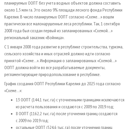
планируемых ООПТ без учета водных объектов должна составить
около 1,5 млн га. Это около 9% площади лесного фонда Республики
Карелия. В число планируемых ООПТ согласно «Схеме…» вошли
практически все малонарушенные леса республики. Так, 1 сентября
2008 года был создан первый из запланированных «Схемой…»
региональный заказник «Войница».
С 1 января 2008 года развитие в республике строительства, туризма,
сельского хозяйства и иных отраслей должно идти согласно
принятой «Схеме…». Информация о запланированных «Схемой…»
ООПТ должна войти во все разрабатываемые документы,
регламентирующие природопользование в республике.
График создания ООПТ Республики Карелия до 2025 года согласно
«Схеме…»:
13 ООПТ (144,1 тыс. га) с уточненными границами исключаются
из расчета пользования и создаются с 2009 по 2019 год;
8 ООПТ (1162,2 тыс. га) после уточнения границ создаются
с 2009 по 2019 год;
остальные ООПТ (524,6 тыс. га) после уточнения границ