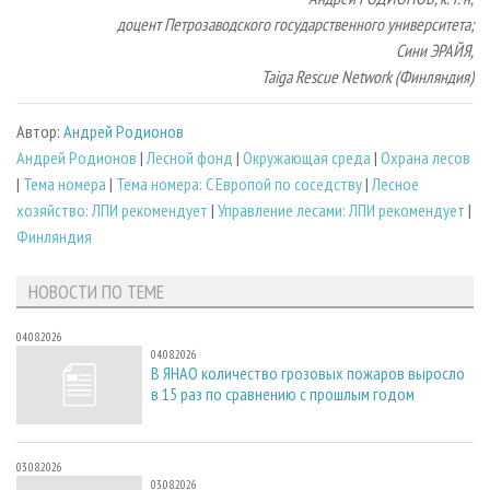
доцент Петрозаводского государственного университета;
Сини ЭРАЙЯ,
Taiga Rescue Network (Финляндия)
Автор:
Андрей Родионов
Андрей Родионов
|
Лесной фонд
|
Окружающая среда
|
Охрана лесов
|
Тема номера
|
Тема номера: C Европой по соседству
|
Лесное
хозяйство: ЛПИ рекомендует
|
Управление лесами: ЛПИ рекомендует
|
Финляндия
НОВОСТИ ПО ТЕМЕ
04.08.2026
04.08.2026
В ЯНАО количество грозовых пожаров выросло
в 15 раз по сравнению с прошлым годом
03.08.2026
03.08.2026