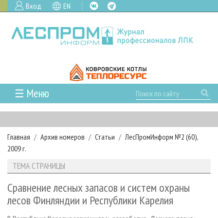
Вход
EN
☰ Меню
ГЛАВНАЯ
РУБРИКИ И ТЕМЫ
Главная
Архив номеров
Статьи
ЛесПромИнформ №2 (60),
РУБРИКИ ЖУРНАЛА
НОВОСТИ
2009 г.
ЛЕСНОЕ ХОЗЯЙСТВО
КАЛЕНДАРЬ СОБЫТИЙ
ПРОЕКТЫ ЛПИ
ТЕМА СТРАНИЦЫ
ЛЕСОЗАГОТОВКА
НОВОСТИ ЛПК
АНАЛИТИКА
АРХИВ
Сравнение лесных запасов и систем охраны
ЛЕСОПИЛЕНИЕ
НОВОСТИ ЖУРНАЛА
ПРЕДПРИЯТИЯ ЛПК
АРХИВ ЖУРНАЛОВ
О ЖУРНАЛЕ
лесов Финляндии и Республики Карелия
ДЕРЕВООБРАБОТКА
НОВОСТИ КОМПАНИЙ
ЛЕСНЫЕ РЕГИОНЫ РОССИИ
СТАТЬИ
ПОДПИСКА
РЕКЛАМОДАТЕЛЯМ