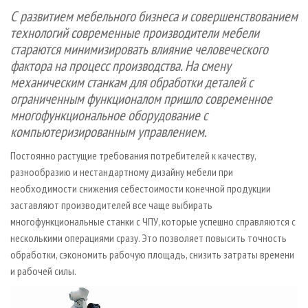
СУШКА ДРЕВЕСИНЫ
ПЕРСОНЫ
КОНТАКТЫ
РЕКЛАМА
С развитием мебельного бизнеса и совершенствованием
технологий современные производители мебели
ПРОИЗВОДСТВО ДРЕВЕСНЫХ ПЛИТ
МОБИЛЬНЫЕ ВЫСТАВКИ
РЕКЛАМА НА САЙТЕ
стараются минимизировать влияние человеческого
ДЕРЕВЯННОЕ ДОМОСТРОЕНИЕ
ОФИЦИАЛЬНЫЕ ДЕЛЕГАЦИИ
фактора на процесс производства. На смену
ПРОИЗВОДСТВО МЕБЕЛИ
ПРИОРИТЕТНЫЕ ИНВЕСТПРОЕКТЫ
механическим станкам для обработки деталей с
ограниченным функционалом пришло современное
БИОЭНЕРГЕТИКА
RUSSIAN FORESTRY REVIEW
многофункциональное оборудование с
ЦБП
ГАЗЕТА ЛЕСПРОМФОРУМ
компьютеризированным управлением.
ИНСТРУМЕНТ И МАТЕРИАЛЫ
БИБЛИОТЕКА СПЕЦИАЛИСТА
Постоянно растущие требования потребителей к качеству,
разнообразию и нестандартному дизайну мебели при
необходимости снижения себестоимости конечной продукции
заставляют производителей все чаще выбирать
многофункциональные станки с ЧПУ, которые успешно справляются с
несколькими операциями сразу. Это позволяет повысить точность
обработки, сэкономить рабочую площадь, снизить затраты времени
и рабочей силы.