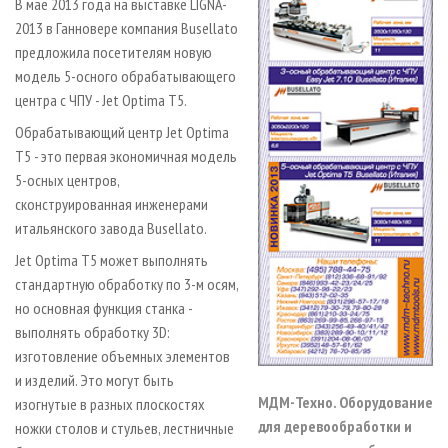
В мае 2013 года на выставке LIGNA-
2013 в Ганновере компания Busellato
предложила посетителям новую
модель 5-осного обрабатывающего
центра с ЧПУ - Jet Optima T5.
Обрабатывающий центр Jet Optima
T5 - это первая экономичная модель
5-осных центров,
сконструированная инженерами
итальянского завода Busellato.
Jet Optima T5 может выполнять
стандартную обработку по 3-м осям,
но основная функция станка -
выполнять обработку 3D:
изготовление объемных элементов
и изделий. Это могут быть
МДМ-Техно. Оборудование
изогнутые в разных плоскостях
для деревообработки и
ножки столов и стульев, лестничные