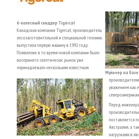
6-колесный скиддер Tigercat
Канадская компания Tigercat, производитель
лесозаготовительной и специальной техники,
выпустила первую машину в 1992 году.
Появление в то время новой компании было
воспринято скептически: рынок уже
«принадлежал» нескольким известным
Мульчер на базе
производителям.
уважением как е
североамерикан
Перед инженера
производительн
поставляется по
Австралия, а т
нагрузками в лю