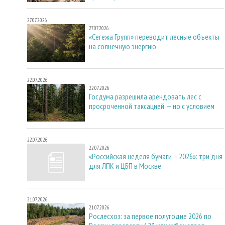
27.07.2026
27.07.2026
«Сегежа Групп» переводит лесные объекты
на солнечную энергию
22.07.2026
22.07.2026
Госдума разрешила арендовать лес с
просроченной таксацией — но с условием
22.07.2026
22.07.2026
«Российская неделя бумаги – 2026»: три дня
для ЛПК и ЦБП в Москве
21.07.2026
21.07.2026
Рослесхоз: за первое полугодие 2026 по