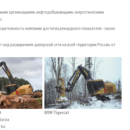
ьными организациями, нефтедобывающими, энергетическими
с.
водительность компании достигла рекордного показателя - около
т над расширением дилерской сети на всей территории России, от
t
ВПМ Tigercat
Russia
 Inc.