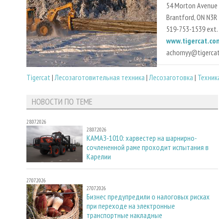
54 Morton Avenue
Brantford, ON N3R 
519-753-1539 ext.
www.tigercat.co
achornyy@tigerca
Tigercat
|
Лесозаготовительная техника
|
Лесозаготовка
|
Техник
НОВОСТИ ПО ТЕМЕ
28.07.2026
28.07.2026
КАМАЗ-1010: харвестер на шарнирно-
сочлененной раме проходит испытания в
Карелии
27.07.2026
27.07.2026
Бизнес предупредили о налоговых рисках
при переходе на электронные
транспортные накладные