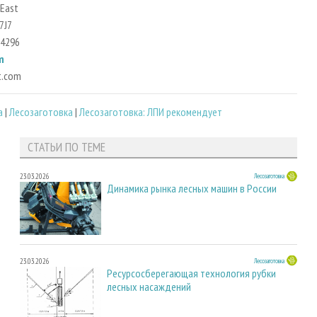
 East
7J7
 4296
m
t.com
а
|
Лесозаготовка
|
Лесозаготовка: ЛПИ рекомендует
СТАТЬИ ПО ТЕМЕ
23.03.2026
Лесозаготовка
Динамика рынка лесных машин в России
23.03.2026
Лесозаготовка
Ресурсосберегающая технология рубки
лесных насаждений