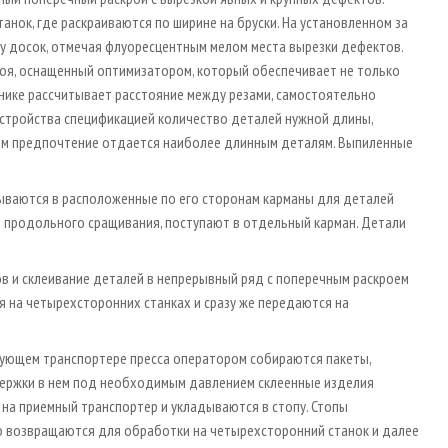
анок, где раскраиваются по ширине на бруски. На установленном за
у досок, отмечая флуоресцентным мелом места вырезки дефектов.
оя, оснащенный оптимизатором, который обеспечивает не только
онике рассчитывает расстояние между резами, самостоятельно
устройства спецификацией количество деталей нужной длины,
м предпочтение отдается наиболее длинным деталям. Выпиленные
сываются в расположенные по его сторонам карманы для деталей
 продольного сращивания, поступают в отдельный карман. Детали
в и склеивание деталей в непрерывный ряд с поперечным раскроем
я на четырехсторонних станках и сразу же передаются на
ирующем транспортере пресса оператором собираются пакеты,
ыдержки в нем под необходимым давлением склеенные изделия
на приемный транспортер и укладываются в стопу. Стопы
о возвращаются для обработки на четырехсторонний станок и далее