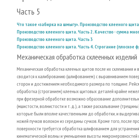
Часть 5
Что такое «забирка на шмыгу». Производство клееного щита.
Производство клееного щита. Часть 2. Качество - сумма мн
Производство клееного щита. Часть 3
Производство клееного щита. Часть 4. Строгание (плоское 
Механическая обработка склеенных изделий
Механическая обработка клееных щитов после их склеивания и
сводится к калиброванию (шлифованием) с выравниванием повер
сторон и достижением необходимого размера по толщине. Рейс
обработка (строганием) клееных щитовых деталей крайне нежела
при фрезерной обработке возможно образование дополнитель
(мшистости, волнистости и т. д.), а также раскалывание (трещины)
которые были вполне качественными до обработки, и выдергив
ножей пучков волокон из середины сучков. Кроме того, после пр
поверхности требуется обработка шлифованием для устранени
кинематической волны и уменьшения высоты микронеровностей 