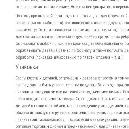
оснащенные автоподатчиками. Но из-за неоднократного перекла
Поэтому при высокой производительности цеха для форматной 
снятием фасок наиболее эффективно использование двухсторонн
станке могут быть установлены разные агрегаты: пилы подрезны
для снятия фасок и выполнения закруглений на продольных ребр
формировать любой профиль на кромках деталей, включая выбор
обрабатывать детали в размер по формату, а также получать д
обработке (присадке, шлифованию по пласти, отделке и т. д.).
Упаковка
Стопы клееных деталей, отгружаемых автотранспортом, в том числ
стопы должны быть установлены на поддон, обычно одноразовы
вилочным погрузчиком или на тележке с подъемными вилами. Ст
всего входит в стоимость товара. Стопы должны быть обвязаны
деталей в стопе от этой ленты и повреждение углов деталей в 
обычно используются ручные обвязочные машинки, а при высоко
пленку стопы упаковываются, только если в заказе указаны спец
оптовым торговым фирмам и предназначенной для длительного х