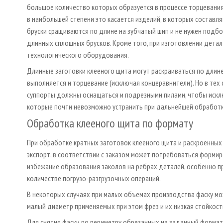
большое количество которых образуется в процессе торцевания
в наибольшей степени это касается изделий, в которых составл
бруски сращиваются по длине на зубчатый шип и не нужен подб
длинных сплошных брусков. Кроме того, при изготовлении дета
технологического оборудования.
Длинные заготовки клееного щита могут раскраиваться по длине
выполняется и торцевание (исключая концеравнители). Но в тех 
суппорты должны оснащаться и подрезными пилами, чтобы искл
которые почти невозможно устранить при дальнейшей обработк
Обработка клееного щита по формату
При обработке кратных заготовок клееного щита и раскроенных
экспорт, в соответствии с заказом может потребоваться формир
избежание образования заколов на ребрах деталей, особенно п
количестве погрузо-разгрузочных операций.
В некоторых случаях при малых объемах производства фаску мо
малый диаметр применяемых при этом фрез и их низкая стойкос
Для снятия фаски по периметру обрезанных на заданный формат 