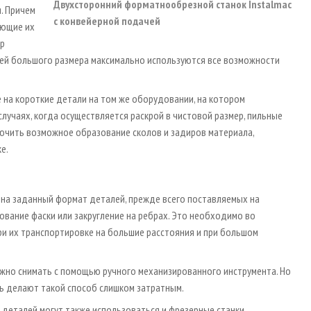
Двухсторонний форматнообрезной станок Instalmac
. Причем
с конвейерной подачей
яющие их
ор
лей большого размера максимально используются все возможности
 на короткие детали на том же оборудовании, на котором
случаях, когда осуществляется раскрой в чистовой размер, пильные
ючить возможное образование сколов и задиров материала,
е.
 на заданный формат деталей, прежде всего поставляемых на
ование фаски или закругление на ребрах. Это необходимо во
ри их транспортировке на большие расстояния и при большом
жно снимать с помощью ручного механизированного инструмента. Но
ть делают такой способ слишком затратным.
деталей могут также использоваться и фрезерные станки,