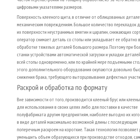
цифровыми указателями размеров.
Поверхность клееного щита, в отличие от облицованных деталей
механическим повреждениям. Большое количество перекладок д
их поверхности неустранимых вмятин и царапин, снижающих сорт
оператор снимает деталь со стопы или укладывает ее обратно в 
обработке тяжелых деталей большого размера. Поэтому при б
станки устройствами автоматической загрузки и укладки детал
всей стопы одновременно, или по крайней мере подъемными стол
этого дополнительного оборудования окупаются довольно быст
снижения брака, требующего выторцовывания дефектных участк
Раскрой и обработка по формату
Вне зависимости от того, производится клееный брус или клеен
для использования в своих целях либо для поставки в качестве
полуфабриката другим предприятиям, наиболее выгодно их изг
в виде деталей максимально возможной длины с последующим
поперечным раскроем на короткие. Такая технология позволяет 
уменьшить объем образующихся при производстве отходов, са