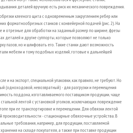
дывания деталей вручную есть риск их механического повреждения.
обрезки клееного щита с одновременным закруглением ребер или
их форматнообрезных станков с конвейерной подачей (рис. 2). На
е и отрезные для обработки на заданный размер по ширине, фрезы
ах деталей и другие суппорты, которые позволяют не только
ку пазов, но и шлифовать его. Такие станки дают возможность
етали мебели и тому подобных изделий, готовые к дальнейшей
е и на экспорт, специальной упаковки, как правило, не требуют. Но
й (одноходовой, невозвратный) - для разгрузки и перемещения
оимость поддона, изготавливаемого поставщиком продукции, чаще
 стальной лентой с установкой уголков, исключающих повреждение
стопе при ее транспортировке и перемещении. Для обвязки лентой
й производительности - стационарные обвязочные устройства. В
иальные требования, например, для продукции, поставляемой
ранения на складе покупателя, а также при поставке продукции