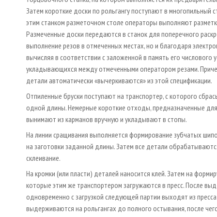
Затем короткие доски по рольгангу поступают в многопильный ст
этим станком разметочном столе операторы выполняют разметк
Размеченные доски передаются в станок для поперечного раскр
выполнение резов в отмеченных местах, но и благодаря электр
вычисляя в соответствии с заложенной в память его числового 
укладывающихся между отмеченными оператором резами. Приче
детали автоматически «вычеркиваются» из этой специ­фикации.
Отпиленные бруски поступают на транспортер, с которого сбра
одной длины. Немерные короткие отходы, предназначенные для
вынимают из карманов вручную и укладывают в стопы.
На линии сращивания выполняется формирование зубчатых шипо
на заготовки заданной длины. Затем все детали обрабатываютс
склеивание.
На кромки (или пласти) деталей наносится клей. Затем на форм
которые этим же транспортером загружаются в пресс. После в
одновременно с загрузкой следующей партии выходят из пресса 
выдерживаются на рольгангах до полного остывания, после чег