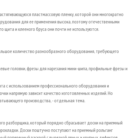
растягивающуюся пластмассовую пленку, которой они многократно
орудования для ее применения высока, поэтому отечественными
 щита и клееного бруса они почти не используются.
ольшое количество разнообразного оборудования, требующего
жевые головки, фрезы для нарезания мини-шипа, профильные фрезы и
онта с использованием профессионального оборудования и
очки напрямую зависит качество изготовленных изделий. Но
атывающего производства, - отдельная тема.
ого разборщика, который порядно сбрасывает доски на приемный
рокладки. Доски поштучно поступают на приемный рольганг
ный поперечный раскрой с вырезкой явных и крупных дефектов.