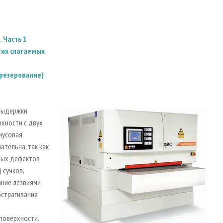
 Часть 1
огих слагаемых
фрезерование)
 выдержки
хности с двух
мусовая
тельна, так как
ных дефектов
 сучков,
ание лезвиями
острагивания
я
поверхности.