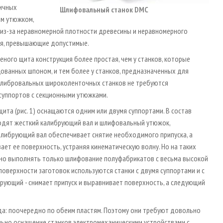
гичных
Шлифовальный станок DMC
им утюжком,
у из-за неравномерной плотности древесины и неравномерного
ия, превышающие допустимые.
ного щита конструкция более простая, чем у станков, которые
ованных шпоном, и тем более у станков, предназначенных для
калибровальных широколенточных станков не требуются
суппортов с секционными утюжками.
та (рис. 1) оснащаются одним или двумя суппортами. В состав
одят жесткий калибрующий вал и шлифовальный утюжок,
алибрующий вал обеспечивает снятие необходимого припуска, а
ает ее поверхность, устраняя кинематическую волну. Но на таких
но выполнять только шлифование полуфабрикатов с весьма высокой
верхности заготовок используются станки с двумя суппортами и с
брующий - снимает припуск и выравнивает поверхность, а следующий
да: по­очередно по обеим пластям. Поэтому они требуют довольно
ельно оснащение станков электромеханическими устройствами с