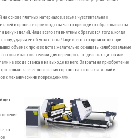
 на основе плитных материалов, весьма чувствительна к
еталей в процессе производства часто приводит к образованию на
 и цену изделий. Чаще всего эти вмятины образуются тогда, когда
стопу, ударяя ее об угол стопы. Чаще всего это происходит при
ольших объемах производства желательно оснащать калибровальные
ей в стопы и кантователями для переворота отдельных щитов или
ами на входе станка и на выходе из него. Затраты на приобретение
ро только за счет повышения сортности готовых изделий и
ов с механическими повреждениями.
ый щит
отовление
резко
мое