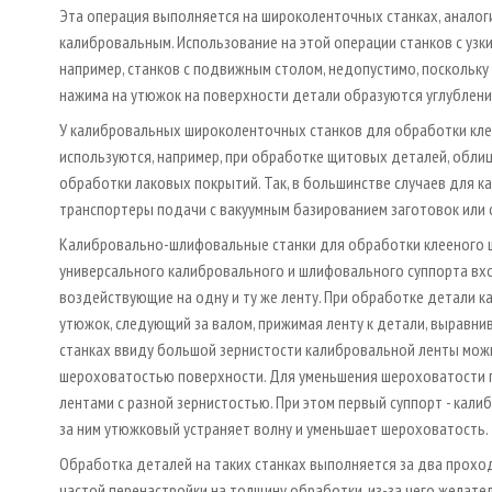
Эта операция выполняется на широколенточных станках, анало
калибровальным. Использование на этой операции станков с узк
например, станков с подвижным столом, недопустимо, поскольк
нажима на утюжок на поверхности детали образуются углублен
У калибровальных широколенточных станков для обработки клее
используются, например, при обработке щитовых деталей, облиц
обработки лаковых покрытий. Так, в большинстве случаев для 
транспортеры подачи с вакуумным базированием заготовок или 
Калибровально-шлифовальные станки для обработки клееного щи
универсального калибровального и шлифовального суппорта вх
воздействующие на одну и ту же ленту. При обработке детали к
утюжок, следующий за валом, прижимая ленту к детали, выравнив
станках ввиду большой зернистости калибровальной ленты мож
шероховатостью поверхности. Для уменьшения шероховатости по
лентами с разной зернистостью. При этом первый суппорт - кали
за ним утюжковый устраняет волну и уменьшает шероховатость.
Обработка деталей на таких станках выполняется за два прохо
частой перенастройки на толщину обработки, из-за чего желат