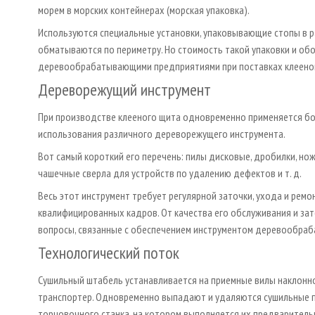
морем в морских контейнерах (морская упаковка).
Используются специальные установки, упаковывающие стопы в 
обматываются по периметру. Но стоимость такой упаковки и об
деревообрабатывающими предприятиями при поставках клееного
Дереворежущий инструмент
При производстве клееного щита одновременно применяется б
использования различного дереворежущего инструмента.
Вот самый короткий его перечень: пилы дисковые, дробилки, но
чашечные сверла для устройств по удалению дефектов и т. д.
Весь этот инструмент требует регулярной заточки, ухода и рем
квалифицированных кадров. От качества его обслуживания и зат
вопросы, связанные с обеспечением инструментом деревообраб
Технологический поток
Сушильный штабель устанавливается на приемные вилы наклонн
транспортер. Одновременно выпадают и удаляются сушильные п
торцовочного станка, на котором выполняется их предваритель