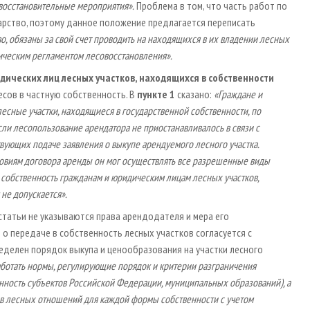
овосстановительные мероприятия».
Проблема в том, что часть работ по
арство, поэтому данное положение предлагается переписать
о, обязаны за свой счет проводить на находящихся в их владении лесных
ническим регламентом лесовосстановления».
дических лиц лесных участков, находящихся в собственности
сов в частную собственность. В
пункте 1
сказано:
«Граждане и
есные участки, находящиеся в государственной собственности, по
сли лесопользование арендатора не приостанавливалось в связи с
вующих подаче заявления о выкупе арендуемого лесного участка.
ловиям договора аренды он мог осуществлять все разрешенные виды
в собственность гражданам и юридическим лицам лесных участков,
не допускается».
статьи не указываются права арендодателя и мера его
о передаче в собственность лесных участков согласуется с
еделен порядок выкупа и ценообразования на участки лесного
ботать нормы, регулирующие порядок и критерии разграничения
енность субъектов Российской Федерации, муниципальных образований), а
ов лесных отношений для каждой формы собственности с учетом