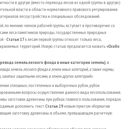
итности в другую (вместо перевода лесов из одной группы в другую)
тельной власти в области нормативного правового регулирования
материалов лесоустройства и специальных обследований.
ой, по мнению членов рабочей группы, вступает в противоречие со
сами леса памятников природы, государственных природных
ой -
Статья 17
к лесам первой группы относит только леса,
охраняемых территорий. Новую статью предлагается назвать
«Особо
ревода земель лесного фонда в иные категории земель)
, в
вода земель лесного фонда в земли иных категорий, а также нормы,
 занятых защитными лесами, в земли других категорий».
ления сплошных, постепенных и выборочных рубок, рубок
лированными вопросы осуществления данного вида лесопользования.
тивы заготовки древесины при рубках главного пользования, порядок
бходимым дополнить текст
Статьи 29
новым пунктом «Норматив
ещающим заготовку древесины в объеме, превышающем расчетную
хватает четкого механизма обеспечения общего пользования