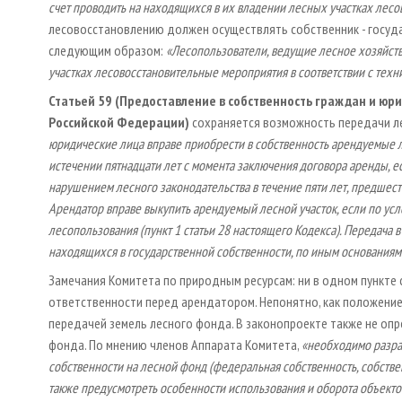
счет проводить на находящихся в их владении лесных участках лес
лесовосстановлению должен осуществлять собственник - госуд
следующим образом:
«Лесопользователи, ведущие лесное хозяйств
участках лесовосстановительные мероприятия в соответствии с тех
Статьей 59 (Предоставление в собственность граждан и юри
Российской Федерации)
сохраняется возможность передачи ле
юридические лица вправе приобрести в собственность арендуемые л
истечении пятнадцати лет с момента заключения договора аренды, е
нарушением лесного законодательства в течение пяти лет, предшест
Арендатор вправе выкупить арендуемый лесной участок, если по ус
лесопользования (пункт 1 статьи 28 настоящего Кодекса). Передача 
находящихся в государственной собственности, по иным основаниям 
Замечания Комитета по природным ресурсам: ни в одном пункте 
ответственности перед арендатором. Непонятно, как положение 
передачей земель лесного фонда. В законопроекте также не опр
фонда. По мнению членов Аппарата Комитета,
«необходимо разра
собственности на лесной фонд (федеральная собственность, собств
также предусмотреть особенности использования и оборота объект