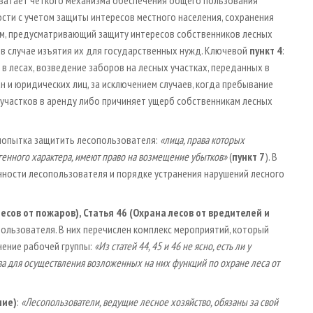
сти с учетом защиты интересов местного населения, сохранения
изм, предусматривающий защиту интересов собственников лесных
 в случае изъятия их для государственных нужд. Ключевой
пункт 4
:
в лесах, возведение заборов на лесных участках, переданных в
н и юридических лиц, за исключением случаев, когда пребывание
 участков в аренду либо причиняет ущерб собственникам лесных
попытка защитить лесопользователя:
«лица, права которых
енного характера, имеют право на возмещение убытков»
(
пункт 7
). В
ности лесопользователя и порядке устранения нарушений лесного
лесов от пожаров), Статья 46 (Охрана лесов от вредителей и
пользователя. В них перечислен комплекс мероприятий, который
нение рабочей группы:
«Из статей 44, 45 и 46 не ясно, есть ли у
а для осуществления возложенных на них функций по охране леса от
ние)
:
«Лесопользователи, ведущие лесное хозяйство, обязаны за свой