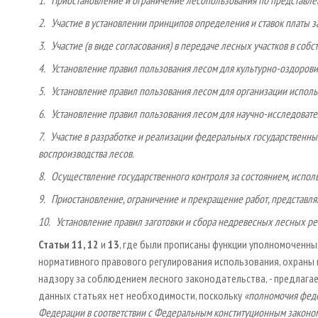
2. Участие в установлении принципов определения и ставок платы з
3. Участие (в виде согласования) в передаче лесных участков в со
4. Установление правил пользования лесом для культурно-оздорови
5. Установление правил пользования лесом для организации исполь
6. Установление правил пользования лесом для научно-исследовате
7. Участие в разработке и реализации федеральных государственны
воспроизводства лесов.
8. Осуществление государственного контроля за состоянием, испол
9. Приостановление, ограничение и прекращение работ, представля
10. Установление правил заготовки и сбора недревесных лесных ре
Статьи 11, 12
и
13
, где были прописаны функции уполномоченны
нормативного правового регулирования использования, охраны 
надзору за соблюдением лесного законодательства, - предлага
данных статьях нет необходимости, поскольку
«полномочия феде
Федерации в соответствии с Федеральным конституционным законом 