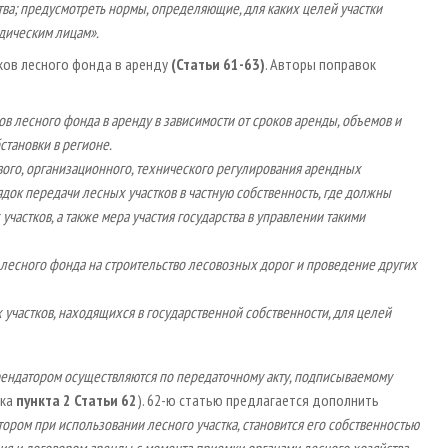
тва; предусмотреть нормы, определяющие, для каких целей участки
идическим лицам».
ков лесного фонда в аренду
(Статьи 61 - 63)
. Авторы поправок
 лесного фонда в аренду в зависимости от сроков аренды, объемов и
становки в регионе.
вого, организационного, технического регулирования арендных
ок передачи лесных участков в частную собственность, где должны
частков, а также мера участия государства в управлении такими
 лесного фонда на строительство лесовозных дорог и проведение других
участков, находящихся в государственной собственности, для целей
арендатором осуществляются по передаточному акту, подписываемому
вка
пункта 2 Статьи 62
). 62-ю статью предлагается дополнить
ором при использовании лесного участка, становится его собственностью
ния и договором аренды с момента приемки органами лесного хозяйства