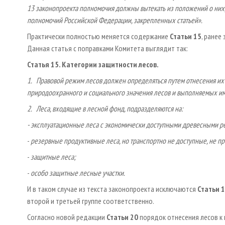
13 законопроекта полномочия должны вытекать из положений о них
полномочий Российской Федерации, закрепленных статьей».
Практически полностью меняется содержание
Статьи 15
, ранее
Данная статья с поправками Комитета выглядит так:
Статья 15. Категории защитности лесов.
1. Правовой режим лесов должен определяться путем отнесения их 
природоохранного и социального значения лесов и выполняемых и
2. Леса, входящие в лесной фонд, подразделяются на:
-
эксплуатационные леса с экономически доступными древесными р
-
резервные продуктивные леса, но транспортно не доступные, не пр
-
защитные леса;
-
особо защитные лесные участки.
И в таком случае из текста законопроекта исключаются
Статьи 1
второй и третьей группе соответственно.
Согласно новой редакции
Статьи 20
порядок отнесения лесов к