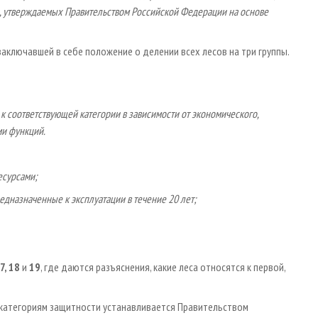
, утверждаемых Правительством Российской Федерации на основе
 заключавшей в себе положение о делении всех лесов на три группы.
к соответствующей категории в зависимости от экономического,
ми функций.
есурсами;
едназначенные к эксплуатации в течение 20 лет;
7, 18
и
19
, где даются разъяснения, какие леса относятся к первой,
 категориям защитности устанавливается Правительством