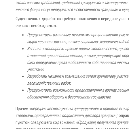
экологических требований, требований гражданского законодательс
лесного фонда могут передаваться в собственность гражданам и юр
Существенных доработок требуют положения о передаче участ
считают необходимым:
Предусмотреть различные механизмы предоставления участков
видов лесопользования, а также социально-экономической об
Ввести в законопроект прямые нормы экономического, право
отношений при лесопользовании, а также регулирующие поряд
быть определены права и обязанности собственников лесных у
участками.
Разработать механизм возмещения затрат арендатору участка
лесохозяйственных работ.
Предусмотреть возможность предоставления в аренду лесных 
обеспечения обороны и безопасности государства.
Причем
«передача лесного участка арендодателем и принятие его 
сторонами, одновременно с подписанием договора аренды»
(попра
пунктом следующего содержания:
«Продукция, полученная арендат
при условии ее заготовки в соответствии с правилами лесопользова