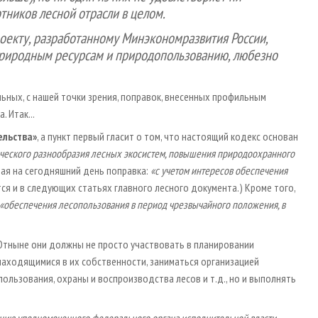
тников лесной отрасли в целом.
оекту, разработанному Минэкономразвития России,
природным ресурсам и природопользованию, любезно
ьных, с нашей точки зрения, поправок, внесенных профильным
 Итак...
ельства»
, а пункт первый гласит о том, что настоящий кодекс основан
ического разнообразия лесных экосистем, повышения природоохранного
ая на сегодняшний день поправка:
«с учетом интересов обеспечения
тся и в следующих статьях главного лесного документа.) Кроме того,
«обеспечения лесопользования в период чрезвычайного положения, в
Отныне они должны не просто участвовать в планировании
находящимися в их собственности, заниматься организацией
ользования, охраны и воспроизводства лесов и т. д., но и выполнять
ению
уполномоченного федерального
органа исполнительной власти.