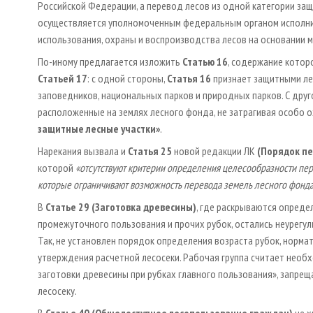
Российской Федерации, а перевод лесов из одной категории защ
осуществляется уполномоченным федеральным органом исполни
использования, охраны и воспроизводства лесов на основании 
По-иному предлагается изложить
Статью 16
, содержание котор
Статьей 17
: с одной стороны,
Статья 16
признает защитными ле
заповедников, национальных парков и природных парков. С друг
расположенные на землях лесного фонда, не затрагивая особо 
защитные лесные участки»
.
Нарекания вызвала и
Статья 25
новой редакции ЛК
(Порядок пе
которой
«отсутствуют критерии определения целесообразности пере
которые ограничивают возможность перевода земель лесного фонда,
В
Статье 29 (Заготовка древесины)
, где раскрываются опреде
промежуточного пользования и прочих рубок, остались неурегу
Так, не установлен порядок определения возраста рубок, норма
утверждения расчетной лесосеки. Рабочая группа считает нео
заготовки древесины при рубках главного пользования», запр
лесосеку.
В
Статье 40 (Общедоступное лесопользование граждан)
не 