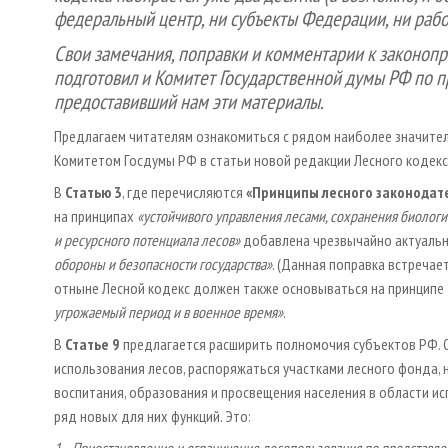
федеральный центр, ни субъекты Федерации, ни рабо
Свои замечания, поправки и комментарии к законопр
подготовил и Комитет Государственной думы РФ по 
предоставивший нам эти материалы.
Предлагаем читателям ознакомиться с рядом наиболее значител
Комитетом Госдумы РФ в статьи новой редакции Лесного кодекса.
В
Статью 3
, где перечисляются
«Принципы лесного законодат
на принципах
«устойчивого управления лесами, сохранения биолог
и ресурсного потенциала лесов»
добавлена чрезвычайно актуальн
обороны и безопасности государства»
. (Данная поправка встречае
отныне Лесной кодекс должен также основываться на принципе
угрожаемый период и в военное время»
.
В
Статье 9
предлагается расширить полномочия субъектов РФ. 
использования лесов, распоряжаться участками лесного фонда, 
воспитания, образования и просвещения населения в области исп
ряд новых для них функций. Это:
1. Приостановление и ограничение лесопользования по представл