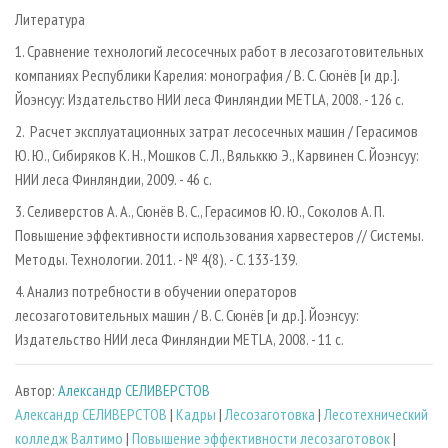
Литература
1. Сравнение технологий лесосечных работ в лесозаготовительных
компаниях Республики Карелия: монография / В. С. Сюнёв [и др.].
Йоэнсуу: Издательство НИИ леса Финляндии METLA, 2008. - 126 c.
2. Расчет эксплуатационных затрат лесосечных машин / Герасимов
Ю. Ю., Сибиряков K. Н., Мошков С. Л., Вяльккю Э., Карвинен С. Йоэнcуу:
НИИ леса Финляндии, 2009. - 46 с.
3. Селиверстов А. А., Сюнёв В. С., Герасимов Ю. Ю., Соколов А. П.
Повышение эффективности использования харвестеров // Системы.
Методы. Технологии. 2011. - № 4(8). - С. 133-139.
4. Анализ потребности в обучении операторов
лесозаготовительных машин / В. С. Сюнёв [и др.]. Йоэнсуу:
Издательство НИИ леса Финляндии METLA, 2008. - 11 c.
Автор:
Александр СЕЛИВЕРСТОВ
Александр СЕЛИВЕРСТОВ
|
Кадры
|
Лесозаготовка
|
Лесотехнический
колледж Валтимо
|
Повышение эффективности лесозаготовок
|