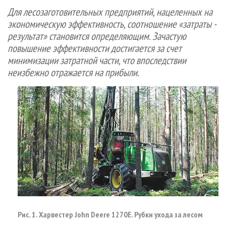
СУШКА ДРЕВЕСИНЫ
ПЕРСОНЫ
КОНТАКТЫ
РЕКЛАМА
Для лесозаготовительных предприятий, нацеленных на
экономическую эффективность, соотношение «затраты -
ПРОИЗВОДСТВО ДРЕВЕСНЫХ ПЛИТ
МОБИЛЬНЫЕ ВЫСТАВКИ
РЕКЛАМА НА САЙТЕ
результат» становится определяющим. Зачастую
ДЕРЕВЯННОЕ ДОМОСТРОЕНИЕ
ОФИЦИАЛЬНЫЕ ДЕЛЕГАЦИИ
повышение эффективности достигается за счет
ПРОИЗВОДСТВО МЕБЕЛИ
ПРИОРИТЕТНЫЕ ИНВЕСТПРОЕКТЫ
минимизации затратной части, что впоследствии
неизбежно отражается на прибыли.
БИОЭНЕРГЕТИКА
RUSSIAN FORESTRY REVIEW
ЦБП
ГАЗЕТА ЛЕСПРОМФОРУМ
ИНСТРУМЕНТ И МАТЕРИАЛЫ
БИБЛИОТЕКА СПЕЦИАЛИСТА
Рис. 1. Харвестер John Deere 1270Е. Рубки ухода за лесом