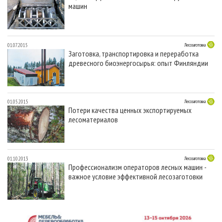
СУШКА ДРЕВЕСИНЫ
машин
ПЕРСОНЫ
КОНТАКТЫ
РЕКЛАМА
ПРОИЗВОДСТВО ДРЕВЕСНЫХ ПЛИТ
МОБИЛЬНЫЕ ВЫСТАВКИ
РЕКЛАМА НА САЙТЕ
ДЕРЕВЯННОЕ ДОМОСТРОЕНИЕ
ОФИЦИАЛЬНЫЕ ДЕЛЕГАЦИИ
01.07.2015
Лесозаготовка
Заготовка, транспортировка и переработка
ПРОИЗВОДСТВО МЕБЕЛИ
ПРИОРИТЕТНЫЕ ИНВЕСТПРОЕКТЫ
древесного биоэнергосырья: опыт Финляндии
БИОЭНЕРГЕТИКА
RUSSIAN FORESTRY REVIEW
ЦБП
ГАЗЕТА ЛЕСПРОМФОРУМ
01.05.2015
Лесозаготовка
ИНСТРУМЕНТ И МАТЕРИАЛЫ
БИБЛИОТЕКА СПЕЦИАЛИСТА
Потери качества ценных экспортируемых
лесоматериалов
01.10.2013
Лесозаготовка
Профессионализм операторов лесных машин -
важное условие эффективной лесозаготовки