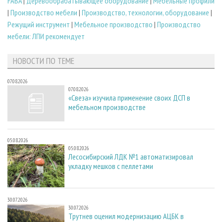
FABA
|
Деревообрабатывающее оборудование
|
Мебельные профили
|
Производство мебели
|
Производство, технологии, оборудование
|
Режущий инструмент
|
Мебельное производство
|
Производство
мебели: ЛПИ рекомендует
НОВОСТИ ПО ТЕМЕ
07.08.2026
07.08.2026
«Свеза» изучила применение своих ДСП в
мебельном производстве
05.08.2026
05.08.2026
Лесосибирский ЛДК №1 автоматизировал
укладку мешков с пеллетами
30.07.2026
30.07.2026
Трутнев оценил модернизацию АЦБК в