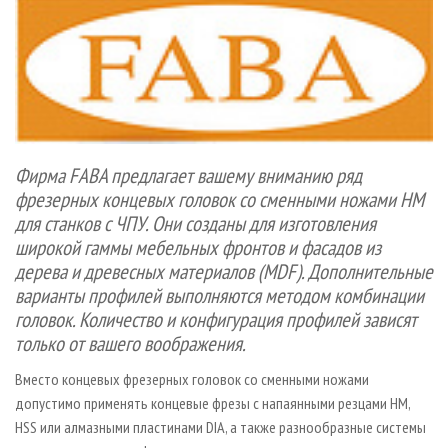
СУШКА ДРЕВЕСИНЫ
ПЕРСОНЫ
КОНТАКТЫ
РЕКЛАМА
ПРОИЗВОДСТВО ДРЕВЕСНЫХ ПЛИТ
МОБИЛЬНЫЕ ВЫСТАВКИ
РЕКЛАМА НА САЙТЕ
ДЕРЕВЯННОЕ ДОМОСТРОЕНИЕ
ОФИЦИАЛЬНЫЕ ДЕЛЕГАЦИИ
ПРОИЗВОДСТВО МЕБЕЛИ
ПРИОРИТЕТНЫЕ ИНВЕСТПРОЕКТЫ
БИОЭНЕРГЕТИКА
RUSSIAN FORESTRY REVIEW
Фирма FABA предлагает вашему вниманию ряд
ЦБП
ГАЗЕТА ЛЕСПРОМФОРУМ
фрезерных концевых головок со сменными ножами HM
ИНСТРУМЕНТ И МАТЕРИАЛЫ
БИБЛИОТЕКА СПЕЦИАЛИСТА
для станков с ЧПУ. Они созданы для изготовления
широкой гаммы мебельных фронтов и фасадов из
дерева и древесных материалов (MDF). Дополнительные
варианты профилей выполняются методом комбинации
головок. Количество и конфигурация профилей зависят
только от вашего воображения.
Вместо концевых фрезерных головок со сменными ножами
допустимо применять концевые фрезы с напаянными резцами HM,
HSS или алмазными пластинами DIA, а также разнообразные системы