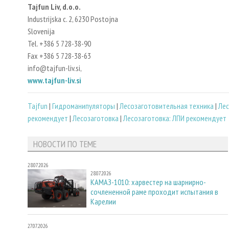
Tajfun Liv, d.o.o.
Industrijska c. 2, 6230 Postojna
Slovenija
Tel. +386 5 728-38-90
Fax +386 5 728-38-63
info@tajfun-liv.si,
www.tajfun-liv.si
Tajfun
|
Гидроманипуляторы
|
Лесозаготовительная техника
|
Лес
рекомендует
|
Лесозаготовка
|
Лесозаготовка: ЛПИ рекомендует
НОВОСТИ ПО ТЕМЕ
28.07.2026
28.07.2026
КАМАЗ-1010: харвестер на шарнирно-
сочлененной раме проходит испытания в
Карелии
27.07.2026