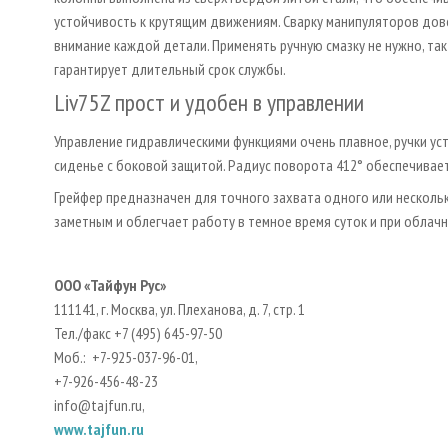
устойчивость к крутящим движениям. Сварку манипуляторов до
внимание каждой детали. Применять ручную смазку не нужно, так
гарантирует длительный срок службы.
Liv75Z прост и удобен в управлении
Управление гидравлическими функциями очень плавное, ручки у
сиденье с боковой защитой. Радиус поворота 412° обеспечивае
Грейфер предназначен для точного захвата одного или нескольк
заметным и облегчает работу в темное время суток и при облач
ООО «Тайфун Рус»
111141, г. Москва, ул. Плеханова, д. 7, стр. 1
Тел./факс +7 (495) 645-97-50
Моб.: +7-925-037-96-01,
+7-926-456-48-23
info@tajfun.ru,
www.tajfun.ru