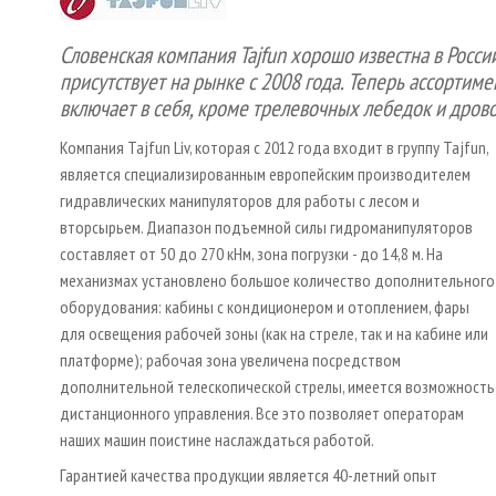
Словенская компания Tajfun хорошо известна в Росси
присутствует на рынке с 2008 года. Теперь ассортим
включает в себя, кроме трелевочных лебедок и дрово
Компания Tajfun Liv, которая с 2012 года входит в группу Tajfun,
является специализированным европейским производителем
гидравлических манипуляторов для работы с лесом и
вторсырьем. Диапазон подъемной силы гидроманипуляторов
составляет от 50 до 270 кНм, зона погрузки - до 14,8 м. На
механизмах установлено большое количество дополнительного
оборудования: кабины с кондиционером и отоплением, фары
для освещения рабочей зоны (как на стреле, так и на кабине или
платформе); рабочая зона увеличена посредством
дополнительной телескопической стрелы, имеется возможность
дистанционного управления. Все это позволяет операторам
наших машин поистине наслаждаться работой.
Гарантией качества продукции является 40-летний опыт