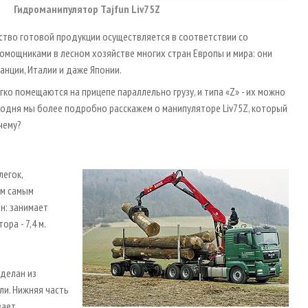
Гидроманипулятор Tajfun Liv75Z
ство готовой продукции осуществляется в соответствии со
помощниками в лесном хозяйстве многих стран Европы и мира: они
ранции, Италии и даже Японии.
ко помещаются на прицепе параллельно грузу, и типа «Z» - их можно
егодня мы более подробно расскажем о манипуляторе Liv75Z, который
чему?
легок,
ем самым
н: занимает
ра - 7,4 м.
сделан из
ли. Нижняя часть
вает