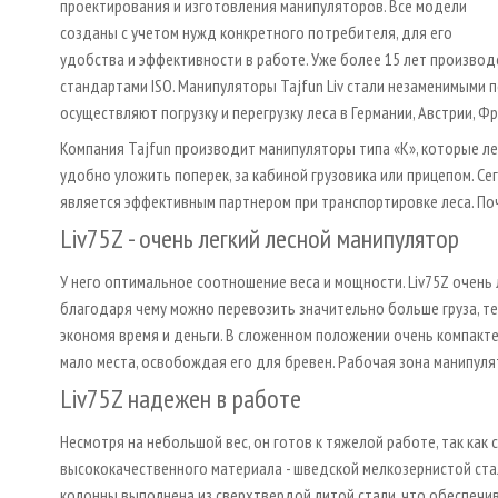
проектирования и изготовления манипуляторов. Все модели
созданы с учетом нужд конкретного потребителя, для его
удобства и эффективности в работе. Уже более 15 лет производ
стандартами ISO. Манипуляторы Tajfun Liv стали незаменимыми 
осуществляют погрузку и перегрузку леса в Германии, Австрии, Ф
Компания Tajfun производит манипуляторы типа «К», которые лег
удобно уложить поперек, за кабиной грузовика или прицепом. С
является эффективным партнером при транспортировке леса. По
Liv75Z - очень легкий лесной манипулятор
У него оптимальное соотношение веса и мощности. Liv75Z очень 
благодаря чему можно перевозить значительно больше груза, т
экономя время и деньги. В сложенном положении очень компакте
мало места, освобождая его для бревен. Рабочая зона манипулято
Liv75Z надежен в работе
Несмотря на небольшой вес, он готов к тяжелой работе, так как 
высококачественного материала - шведской мелкозернистой ста
колонны выполнена из сверхтвердой литой стали, что обеспечи