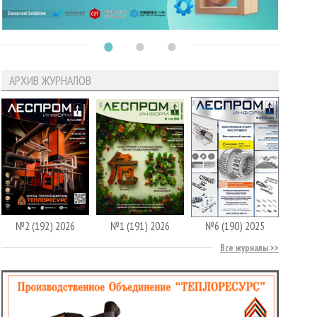
АРХИВ ЖУРНАЛОВ
№2 (192) 2026
№1 (191) 2026
№6 (190) 2025
Все журналы