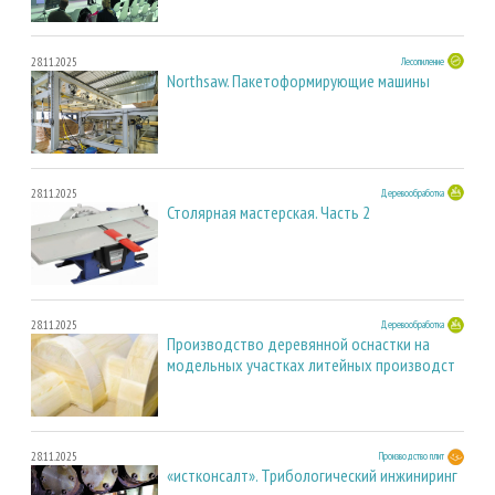
28.11.2025
Лесопиление
Northsaw. Пакетоформирующие машины
28.11.2025
Деревообработка
Столярная мастерская. Часть 2
28.11.2025
Деревообработка
Производство деревянной оснастки на
модельных участках литейных производст
28.11.2025
Производство плит
«истконсалт». Трибологический инжиниринг