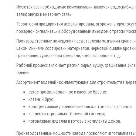
Имеются все необходимые коммуникации, включая водоснабжение
телефонную и интернет-связь.
Территория предприятия асфальтирована, огорожена, круглосу
пожарной сигнализации, оборудованным въездом с трассы Москва
Производственные помещения представлены модулями хранения 
цехом, линиями сортировки материалов, черновой оцилиндровки,
сращивания, сушильными камерами, компрессорной и т. д.
Рабочий процесс включает распил сырья, сушку, сращивание, скле
бревен.
Ассортимент изделий - комплектующие для строительства дере
сухое профилированное и клееное бревно;
клееный брус;
конструктивные деревянные балки, в том числе клееные;
элементы стропильно-балочной системы;
погонажные изделия и готовые комплекты домов.
Производственные мощности завода позволяют изготавливать: