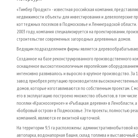
«Тимбер Продукт» - известная российская компания, представля
недвижимости объекты для инвестирования и девелоперские п
коттеджных поселков в Подмосковье и Ленинградской области.
2003 году, компания специализируется на проектировании, произ
строительстве современных загородных деревянных домов.
Ведущим подразделением фирмы является деревообрабатываю
Созданное на базе реконструированного производственного ко
оснащенное высокотехнологичным европейским оборудованием
интенсивно развивалось и выросло в крупное производство. За 
завод приобрел репутацию производителя высококачественны
домов, которые изготавливаются по собственным проектам. С м
его в эксплуатацию построено множество объектов, в том числ
поселки «Красноозерное» и «Рыбацкая деревня» в Ленобласти, а
«Бобровый остров» в Подмосковье. Эти проекты, полностью ре
компанией, являются ее визитной карточкой.
На территории 9,5 га расположены: административно­бытовой ко
автопарка, водонапорная башня, склад топлива и выставочный 