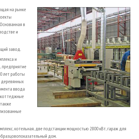
ющая на рынке
роекты
 Основанная в
водстве и
щий завод.
мплекса и
, предприятие
10 лет работы
х деревянных
омента ввода
е коттеджные
 также
ализованные
мплекс, котельная, две подстанции мощностью 2800 кВт, гараж для
образцово­показательный дом.