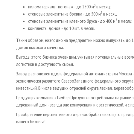
3
пиломатериалы, погонаж - до 1500 м
в месяц;
3
стеновые элементы из бревна - до 500 м
в месяц;
3
стеновые элементы из клееного бруса - до 400 м
в месяц;
комплекты домов - до 10 шт. в месяц.
Таким образом, ежегодно на предприятии можно выпускать до 1
домов высокого качества.
Выгоды этого бизнеса очевидны, учитывая потенциальные возм
логистики и доступность сырья.
Завод расположен вдоль федеральной автомагистрали Москва - 
экономически развитого Северо­Западного федерального округа,
инвестиций. В числе ведущих отраслей округа лесная, дерево
Продукция компании «Тимбер Продукт» востребована на рынке 
деревянный дом - всегда вне конкуренции и с эстетической, и с п
Приобретение перспективного деревообрабатывающего предпри
вашего бизнеса!