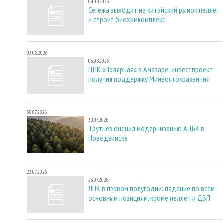
04.08.2026
Сегежа выходит на китайский рынок пеллет
и строит биохимкомплекс
03.08.2026
03.08.2026
ЦПК «Полярная» в Амазаре: инвестпроект
получил поддержку Минвостокразвития
30.07.2026
30.07.2026
Трутнев оценил модернизацию АЦБК в
Новодвинске
23.07.2026
23.07.2026
ЛПК в первом полугодии: падение по всем
основным позициям, кроме пеллет и ДВП