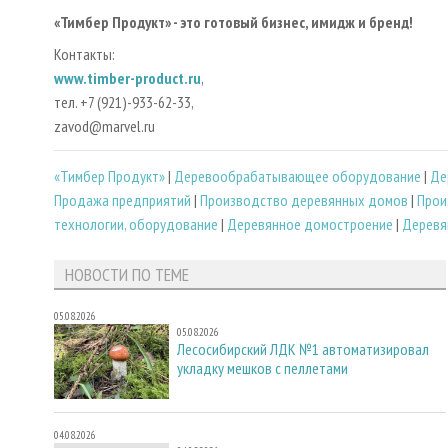
«Тимбер Продукт» - это готовый бизнес, имидж и бренд!
Контакты:
www.timber-product.ru
,
тел. +7 (921)-933-62-33,
zavod@marvel.ru
«Тимбер Продукт»
|
Деревообрабатывающее оборудование
|
Де
Продажа предприятий
|
Производство деревянных домов
|
Прои
технологии, оборудование
|
Деревянное домостроение
|
Деревя
НОВОСТИ ПО ТЕМЕ
05.08.2026
05.08.2026
Лесосибирский ЛДК №1 автоматизировал
укладку мешков с пеллетами
04.08.2026