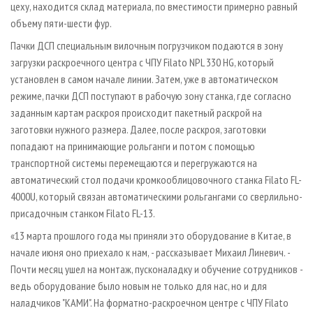
цеху, находится склад материала, по вместимости примерно равный
объему пяти-шести фур.
Пачки ДСП специальным вилочным погрузчиком подаются в зону
загрузки раскроечного центра с ЧПУ Filato NPL 330 HG, который
установлен в самом начале линии. Затем, уже в автоматическом
режиме, пачки ДСП поступают в рабочую зону станка, где согласно
заданным картам раскроя происходит пакетный раскрой на
заготовки нужного размера. Далее, после раскроя, заготовки
попадают на принимающие рольганги и потом с помощью
транспортной системы перемещаются и перегружаются на
автоматический стол подачи кромкооблицовочного станка Filato FL-
4000U, который связан автоматическими рольгангами со сверлильно-
присадочным станком Filato FL-13.
«13 марта прошлого года мы приняли это оборудование в Китае, в
начале июня оно приехало к нам, - рассказывает Михаил Линевич. -
Почти месяц ушел на монтаж, пусконаладку и обучение сотрудников -
ведь оборудование было новым не только для нас, но и для
наладчиков "КАМИ". На форматно-раскроечном центре с ЧПУ Filato