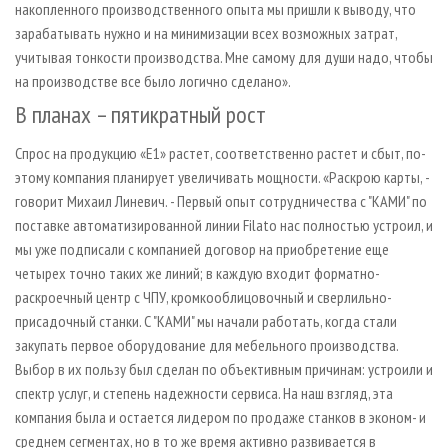
накопленного производственного опыта мы пришли к выводу, что
зарабатывать нужно и на минимизации всех возможных затрат,
учитывая тонкости производства. Мне самому для души надо, чтобы
на производстве все было логично сделано».
В планах – пятикратный рост
Спрос на продукцию «Е1» растет, соответственно растет и сбыт, по­
этому компания планирует увеличивать мощности. «Раскрою карты, -
говорит Михаил Линевич. - Первый опыт сотрудничества с "КАМИ" по
поставке автоматизированной линии Filato нас полностью устроил, и
мы уже подписали с компанией договор на приобретение еще
четырех точно таких же линий; в каждую входит форматно-
раскроечный центр с ЧПУ, кромкооблицовочный и сверлильно-
присадочный станки. С "КАМИ" мы начали работать, когда стали
закупать первое оборудование для мебельного производства.
Выбор в их пользу был сделан по объективным причинам: устроили и
спектр услуг, и степень надежности сервиса. На наш взгляд, эта
компания была и остается лидером по продаже станков в эконом- и
среднем сегментах, но в то же время активно развивается в