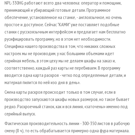
NPL-330HG работают всего два человека: оператор и помощник,
принимающий и убирающий готовые детали. Программное
обеспечение, установленное на станке, - англо­язычное, но очень
простое и доступное. Сейчас "КАМИ" уже поставляет подобные
станки с русскоязычным интерфейсом и предлагает нам бесплатно
русифицировать программу, но в этом нет необходимости.
Специфика нашего производства в том, что никаких сложных
настроек мы не производим, у нас большими объемами идет
серийная мебель, в этом цеху мы не делаем шкафы на заказ и,
соответственно, каждый раз карты не перебиваем. В программу
вводится одна карта раскроя - четко под определенные детали, и
материал пилится по ней изо дня в день».
Смена карты раскроя происходит только в том случае, если в
производство запускаются шкафы новых размеров, но такое бывает
редко. Раскроечный станок, как и вся линия, «заточены» именно под
серийный выпуск.
Фактическая производительность линии - 300-350 листов в рабочую
смену (8 ч), то есть обрабатывается примерно одна фура материала.