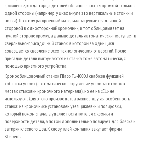
кромление, когда торцы деталей облицовываются кромкой только с
одной стороны (например, у шкафа-купе это вертикальные стойки и
полки). Поэтому раскроенный материал загружается длинной
стороной в односторонний кромочник, и тот облицовывает на
нужной стороне кромку, а дальше деталь автоматически поступает в
сверлильно-присадочный станок, в котором за один цикл
совершается сверление всех технологических отверстий. После
присадки детали выгружаются из станка тоже автоматически, с
помощью приемного устройства.
Кромооблицовочный станок Filato FL-4000U снабжен функцией
«обкатка углов» (автоматическое скругление углов заготовок в
местах стыковки кромочного материала), но ее на «Е1» не
используют. Для этого производства важнее другая особенность
станка: на кромочнике установлен узел циклевки и полировки,
который ножом сначала удаляет остатки клея с кромки и
поверхности детали, а потом дополнительно полирует для блеска и
затирки клеевого шва. К слову, клей компания закупает фирмы
Kleiberit.