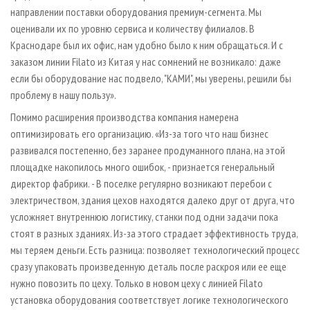
направлении поставки оборудования премиум-сегмента. Мы
оценивали их по уровню сервиса и количеству филиалов. В
Краснодаре был их офис, нам удобно было к ним обращаться. И с
заказом линии Filato из Китая у нас сомнений не возникало: даже
если бы оборудование нас подвело, "КАМИ", мы уверены, решили бы
проблему в нашу пользу».
Помимо расширения производства компания намерена
оптимизировать его организацию. «Из-за того что наш бизнес
развивался постепенно, без заранее продуманного плана, на этой
площадке накопилось много ошибок, - признается генеральный
директор фабрики. - В поселке регулярно возникают перебои с
электричеством, здания цехов находятся далеко друг от друга, что
усложняет внутреннюю логистику, станки под одни задачи пока
стоят в разных зданиях. Из-за этого страдает эффективность труда,
мы теряем деньги. Есть разница: позволяет технологический процесс
сразу упаковать произведенную деталь после раскроя или ее еще
нужно повозить по цеху. Только в новом цеху с линией Filato
установка оборудования соответствует логике технологического