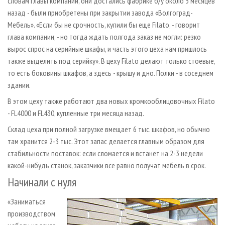
словам главы компании, они достались фабрике б/у около 5 месяцев
назад - были приобретены при закрытии завода «Волгоград-
Мебель». «Если бы не срочность, купили бы еще Filato, - говорит
глава компании, - но тогда ждать полгода заказ не могли: резко
вырос спрос на серийные шкафы, и часть этого цеха нам пришлось
также выделить под серийку». В цеху Filato делают только стоевые,
то есть боковины шкафов, а здесь - крышу и дно. Полки - в соседнем
здании.
В этом цеху также работают два новых кромкооблицовочных Filato
- FL4000 и FL430, купленные три месяца назад.
Склад цеха при полной загрузке вмещает 6 тыс. шкафов, но обычно
там хранится 2-3 тыс. Этот запас делается главным образом для
стабильности поставок: если сломается и встанет на 2-3 недели
какой-нибудь станок, заказчики все равно получат мебель в срок.
Начинали с нуля
«Заниматься
производством