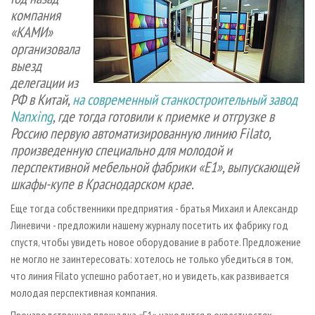
СУШКА ДРЕВЕСИНЫ
ПЕРСОНЫ
КОНТАКТЫ
РЕКЛАМА
компания
«КАМИ»
ПРОИЗВОДСТВО ДРЕВЕСНЫХ ПЛИТ
МОБИЛЬНЫЕ ВЫСТАВКИ
РЕКЛАМА НА САЙТЕ
организовала
ДЕРЕВЯННОЕ ДОМОСТРОЕНИЕ
ОФИЦИАЛЬНЫЕ ДЕЛЕГАЦИИ
выезд
ПРОИЗВОДСТВО МЕБЕЛИ
ПРИОРИТЕТНЫЕ ИНВЕСТПРОЕКТЫ
делегации из
РФ в Китай,
на современный станкостроительный завод
БИОЭНЕРГЕТИКА
RUSSIAN FORESTRY REVIEW
Nanxing
, где тогда готовили к приемке и отгрузке в
ЦБП
ГАЗЕТА ЛЕСПРОМФОРУМ
Россию первую автоматизированную линию Filato,
произведенную специально для молодой и
ИНСТРУМЕНТ И МАТЕРИАЛЫ
БИБЛИОТЕКА СПЕЦИАЛИСТА
перспективной мебельной фабрики «Е1», выпускающей
шкафы-купе в Краснодарском крае.
Еще тогда собственники предприятия - братья Михаил и Александр
Линевичи - предложили нашему журналу посетить их фабрику год
спустя, чтобы увидеть новое оборудование в работе. Предложение
не могло не заинтересовать: хотелось не только убедиться в том,
что линия Filato успешно работает, но и увидеть, как развивается
молодая перспективная компания.