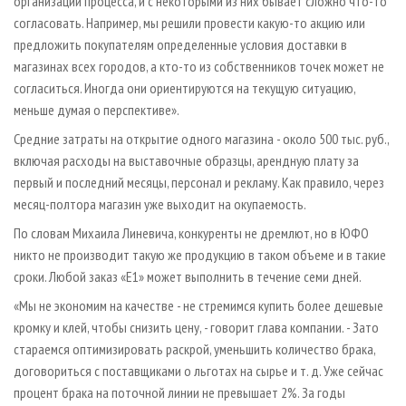
организации процесса, и с некоторыми из них бывает сложно что-то
согласовать. Например, мы решили провести какую-то акцию или
предложить покупателям определенные условия доставки в
магазинах всех городов, а кто-то из собственников точек может не
согласиться. Иногда они ориентируются на текущую ситуацию,
меньше думая о перспективе».
Средние затраты на открытие одного магазина - около 500 тыс. руб.,
включая расходы на выставочные образцы, арендную плату за
первый и последний месяцы, персонал и рекламу. Как правило, через
месяц-полтора магазин уже выходит на окупаемость.
По словам Михаила Линевича, конкуренты не дремлют, но в ЮФО
никто не производит такую же продукцию в таком объеме и в такие
сроки. Любой заказ «Е1» может выполнить в течение семи дней.
«Мы не экономим на качестве - не стремимся купить более дешевые
кромку и клей, чтобы снизить цену, - говорит глава компании. - Зато
стараемся оптимизировать раскрой, уменьшить количество брака,
договориться с поставщиками о льготах на сырье и т. д. Уже сейчас
процент брака на поточной линии не превышает 2%. За годы