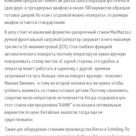
Компания предлагает клиентам два каталога образцов фотопечати
(для двух- и трехдверных шкафов) и около 500 вариантов образцов
готовых дверей. Но если с отделкой можно «поиграть», то размеры
шкафов остаются стандартными.
В цеху стоит итальянский форматно-раскроечный станок MacMazza с
ручной фронтальной загрузкой (оператор загружает в него максимум
три листа 16-миллиметровой ДСП). Стол снабжен функцией
автоматического поворота, поэтому оператору не нужно вручную
поворачивать стопку листов. «С одной стороны, это удобно, и
оператор может работать в одиночку, с другой - времени
затрачивается чуть больше, чем на поворот вручную, - поясняет
Михаил Линевич, - к тому же второй человек все же нужен, чтобы
успевать вынимать со станка готовые детали. Поэтому сэкономить,
сократив число операторов, не получается. Когда создавался цех,
этот станок нам предложила "КАМИ"" и он казался оптимальным
вариантом по цене. Китайских аналогов тогда еще не
существовало».
Также цех оборудован станками производства Biesse и Schelling. По