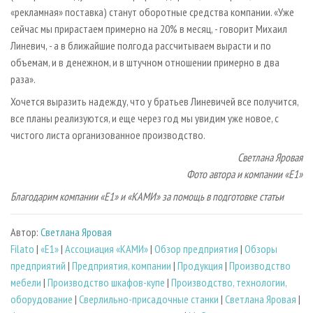
«рекламная» поставка) станут оборотные средства компании. «Уже
сейчас мы прирастаем примерно на 20% в месяц, - говорит Михаил
Линевич, - а в ближайшие полгода рассчитываем вырасти и по
объемам, и в денежном, и в штучном отношении примерно в два
раза».
Хочется выразить надежду, что у братьев Линевичей все получится,
все планы реализуются, и еще через год мы увидим уже новое, с
чистого листа организованное производство.
Светлана Яровая
Фото автора и компании «Е1»
Благодарим компании «Е1» и «КАМИ» за помощь в подготовке статьи
Автор:
Светлана Яровая
Filato
|
«Е1»
|
Ассоциация «КАМИ»
|
Обзор предприятия
|
Обзоры
предприятий
|
Предприятия, компании
|
Продукция
|
Производство
мебели
|
Производство шкафов-купе
|
Производство, технологии,
оборудование
|
Сверлильно-присадочные станки
|
Светлана Яровая
|