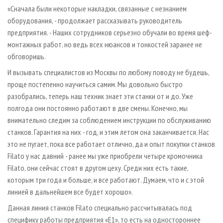
«Сначала были некоторые накладки, связанные с незнанием
оборудования, - продолжает рассказывать руководитель
предприятия. - Наших сотрудников серьезно обучали во время шеф-
монтажных работ, но ведь всех нюансов и тонкостей заранее не
обговоришь.
И вызывать специалистов из Москвы по любому поводу не будешь,
проще постепенно научиться самим. Мы довольно быстро
разобрались, теперь наш техник знает эти станки от и до. Уже
полгода они постоянно работают в две смены. Конечно, мы
внимательно следим за соблюдением инструкции по обслуживанию
станков. Гарантия на них - год, и этим летом она заканчивается. Нас
это не пугает, пока все работает отлично, да и опыт покупки станков
Filato у нас давний - ранее мы уже приобрели четыре кромочника
Filato, они сейчас стоят в другом цеху. Среди них есть такие,
которым три года и больше, и все работают. Думаем, что и с этой
линией в дальнейшем все будет хорошо».
Данная линия станков Filato специально рассчитывалась под
специфику работы предприятия «Е1», то есть на одностороннее