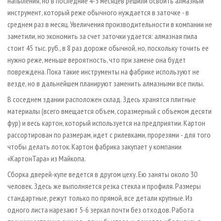
напыления, но в последние 4-5 месяцев решили освоить алмазный
инструмент, который реже обычного нуждается в заточке - в
среднем раз в месяц. Увеличения производительности в компании не
заметили, но экономить за счет заточки удается: алмазная пила
стоит 45 тыс. руб., в 8 раз дороже обычной, но, поскольку точить ее
нужно реже, меньше вероятность, что при замене она будет
повреждена. Пока такие инструменты на фабрике используют не
везде, но в дальнейшем планируют заменить алмазными все пилы.
В соседнем здании расположен склад. Здесь хранятся плитные
материалы (всего вмещается объем, соразмерный с объемом десяти
фур) и весь картон, который используется на предприятии. Картон
рассортирован по размерам, идет с рилевками, прорезями - для того
чтобы делать лоток. Картон фабрика закупает у компании
«КартонТара» из Майкопа.
Сборка дверей-купе ведется в другом цеху. Ею заняты около 30
человек. Здесь же выполняется резка стекла и профиля. Размеры
стандартные, режут только по прямой, все детали крупные. Из
одного листа нарезают 5-6 зеркал почти без отходов. Работа