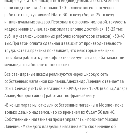
шкафы-купе, а 10% - шкафы под индивидуальный заказ. Всего на
производстве задействовано 150 человек: восемь посменно
работают в цеху с линией Filato, 30 - в цеху сборки, 25 - в цеху
индивидуальных заказов. Персонал в основном молодой, текучесть
кадров минимальная, так как оплата вполне достойная: 15-25 тыс.
руб., а у квалифицированных рабочих (операторов станков) - 30-40
тыс. При этом оплата сдельная и зависит от производительности
труда. Кстати, практика показывает, что некоторые женщины
способны работать даже эффективнее мужчин и зарабатывают не
меньше, а то и больше многих из них.
Все стандартные шкафы реализуются через широкую сеть
собственных магазинов компании. Александр Линевич отвечает за
сбыт. Сейчас у «Е1» 60 магазинов в ЮФО, из них 15-20 (в Сочи, Адлере,
Анапе, Новороссийске) работают по франчайзингу.
«В конце марта мы открыли собственные магазины в Москве - пока
только два, но надеемся, что со временем их будет 30 или 40.
Собственными магазинами проще управлять, - поясняет Михаил
Линевич. - У каждого владельца магазина есть свое мнение об