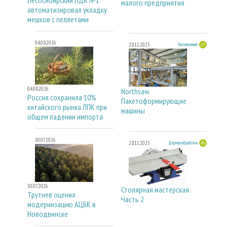
малого предприятия
автоматизировал укладку
мешков с пеллетами
04.08.2026
28.11.2025
Лесопиление
04.08.2026
Northsaw.
Россия сохранила 10%
Пакетоформирующие
китайского рынка ЛПК при
машины
общем падении импорта
30.07.2026
28.11.2025
Деревообработка
30.07.2026
Столярная мастерская.
Трутнев оценил
Часть 2
модернизацию АЦБК в
Новодвинске