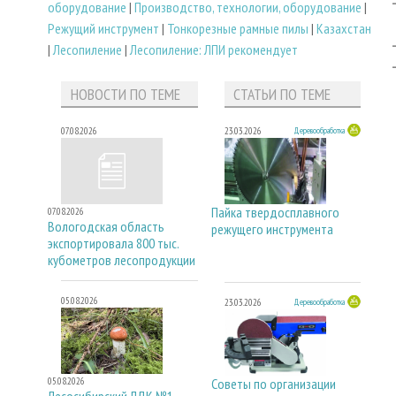
оборудование
|
Производство, технологии, оборудование
|
Режущий инструмент
|
Тонкорезные рамные пилы
|
Казахстан
|
Лесопиление
|
Лесопиление: ЛПИ рекомендует
НОВОСТИ ПО ТЕМЕ
СТАТЬИ ПО ТЕМЕ
07.08.2026
23.03.2026
Деревообработка
Пайка твердосплавного
07.08.2026
Вологодская область
режущего инструмента
экспортировала 800 тыс.
кубометров лесопродукции
05.08.2026
23.03.2026
Деревообработка
05.08.2026
Советы по организации
Лесосибирский ЛДК №1