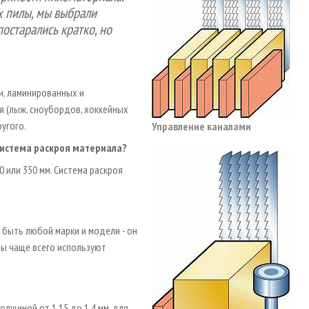
х пилы, мы выбрали
остарались кратко, но
ли, ламинированных и
я (лыж, сноубордов, хоккейных
угого.
Управление каналами
система раскроя материала?
0 или 350 мм. Система раскроя
?
быть любой марки и модели - он
ты чаще всего используют
лщиной от 1,15 до 1,4 мм, для