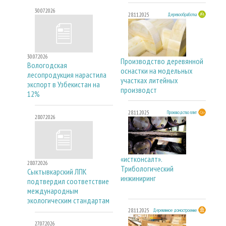
30.07.2026
28.11.2025
Деревообработка
30.07.2026
Производство деревянной
Вологодская
оснастки на модельных
лесопродукция нарастила
участках литейных
экспорт в Узбекистан на
производст
12%
28.11.2025
Производство плит
28.07.2026
«истконсалт».
28.07.2026
Трибологический
Сыктывкарский ЛПК
инжиниринг
подтвердил соответствие
международным
экологическим стандартам
28.11.2025
Деревянное домостроение
27.07.2026