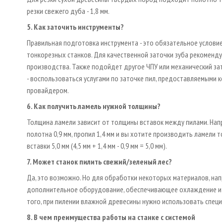
резки свежего дуба - 1,8 мм.
5. Как заточить инструменты?
Правильная подготовка инструмента - это обязательное услов
тонкорезных станков. Для качественной заточки зуба рекоменду
производства. Также подойдет другое ЧПУ или механический за
- воспользоваться услугами по заточке пил, предоставляемыми 
провайдером.
6. Как получить ламель нужной толщины?
Толщина ламели зависит от толщины вставок между пилами. Нап
полотна 0,9 мм, пропил 1,4 мм и вы хотите производить ламели 
вставки 5,0 мм (4,5 мм + 1,4 мм - 0,9 мм = 5,0 мм).
7. Может станок пилить свежий/зеленый лес?
Да, это возможно. Но для обработки некоторых материалов, нап
дополнительное оборудование, обеспечивающее охлаждение и 
того, при пилении влажной древесины нужно использовать спец
8. В чем преимущества работы на станке с системой