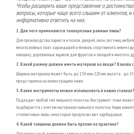
Чтобы расширить ваше представление о достоинства
вопросы, которые чаще всего слышим от клиентов, и п
информативно ответить на них.
1. Для чего применяются тонкорезные рамные пилы?
Для производства паркета и полов, дверей, окон, лестниц, мебе
многослойных плат, карандашей и мелков, спортивного инвентар
клюшек), деревянных ящиков для фруктов и овощей и многого др
2. Какой размер должен иметь материал на входе? Какова 
Ширина материала может быть до 150 или 220 мм, высота - до 25
представлена на иллюстрациях ниже.
3. Какие инструменты можно использовать в наших станках
Подходит любой тип пильного полотна. Инструмент тоже может 
подбирается с учетом материала пильного полотна. Наши клиен
стеллитовые пилы, некоторые предпочитают карбидовые.
4. Какой толщины должен быть пропил на практике?
Для резки сухой древесины твердых пород подходит полотно то