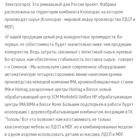
Электрогорск. Это уникальный для России проект. Фабрика
расположена на территории комбината Kronospan, на котором
производят сырье (Kronospan - мировой лидер производства ЛДСП и
MDF).
«У нашей продукции целый ряд конкурентных преимуществ. Во-
первых, ее себестоимость будет значительно ниже, чем продукции
конкурентов. Ведь затраты, связанные с логистикой сырья, нулевые.
Во-вторых, нам обеспечена стабильность поставок сырья, - говорит
г-н Семенов. - Мы используем самое современное оборудование:
автоматическую четырехстороннюю линию нанесения кромки
производства немецкой компании IMA, кромкооблицовочные станки
IMA и Homag, раскроечные центры Homag и Biesse, новый
обрабатывающий центр SCM Morbidelli Uniflex HP, обрабатывающие
центры IMA BIMA и Biesse Rover. Большим подспорьем в работе будет
кооперация с деревообрабатывающим комбинатом, входящим в ГК
"Тополь". Все это позволит нам изготавливать не только
классическую мебель из ЛДСП и MDF, но и комбинированные модели -
в одном изделии использовать детали из массива, ЛДСП и MDF.