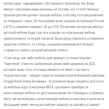
номер один - наращивание собственного производства. Ведь
импорт заполонил наши магазины не потому, что отечественные
производители делают плохую мебель, а потому, что предложение
не покрывает спрос. Не последнюю роль сыграло вступление России
в ВТО и снижение пошлин с 42 до 13%. По мнению экспертов, импорт
детской мебели будет расти и дальше, но если раньше мебель,
привезенная из-за морей-океанов, была представлена в основном в
дорогом сегменте, то теперь западные компании все больше
стараются занять средний ценовой сегмент.
«У нас ведь как: либо мебель для принцесс в сомнительном
"барочном" стиле по заоблачным ценам, либо дешевая, из ДСП,
которая, мало того, что вида никакого не имеет, так еще и
недолговечная, - говорит один из основателей мебельной компании
Froggy Home Елена Бочарова. - В основном люди среднего достатка
за мебелью идут в магазины ИКЕА, где можно приобрести
качественную мебель по доступным ценам. Вот белорусы, к примеру,
могут же производить качественную мебель из массива, и цена на их
продукцию ниже, чем на российские аналоги, но дизайн оставляет