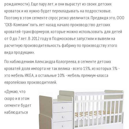
рождаемости). Еще пару лет, и они вырастут из своих детских
кроваток и их нужно будет перекладывать на подростковые.
Поэтому в этом сегменте спрос резко увеличится. Предвидя это, ООО
"СКВ-Компани" пять лет назад начало производство детских
кроватей-трансформеров, которые можно использовать для детей
от 0 до 7 лет. В 2012 году в Подмосковье запустили и вывели на
расчетную производительность фабрику по производству этого
вида продукции».
По наблюдениям Александра Кологреева, в сегменте детских
кроватей доля импорта не так велика - всего 15%, из которых 5% -
это мебель ИКЕА, а остальные 10% - мебель премиум-класса
европейских производителей.
«Думаю, что
скоро и в этом
сегменте будет
наблюдаться