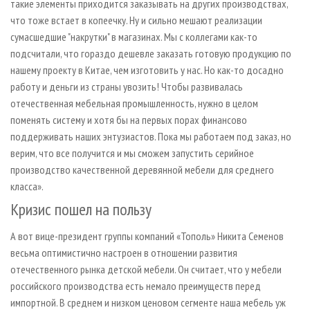
такие элементы приходится заказывать на других производствах,
что тоже встает в копеечку. Ну и сильно мешают реализации
сумасшедшие "накрутки" в магазинах. Мы с коллегами как-то
подсчитали, что гораздо дешевле заказать готовую продукцию по
нашему проекту в Китае, чем изготовить у нас. Но как-то досадно
работу и деньги из страны увозить! Чтобы развивалась
отечественная мебельная промышленность, нужно в целом
поменять систему и хотя бы на первых порах финансово
поддерживать наших энтузиастов. Пока мы работаем под заказ, но
верим, что все получится и мы сможем запустить серийное
производство качественной деревянной мебели для среднего
класса».
Кризис пошел на пользу
А вот вице-президент группы компаний «Тополь» Никита Семенов
весьма оптимистично настроен в отношении развития
отечественного рынка детской мебели. Он считает, что у мебели
российского производства есть немало преимуществ перед
импортной. В среднем и низком ценовом сегменте наша мебель уж