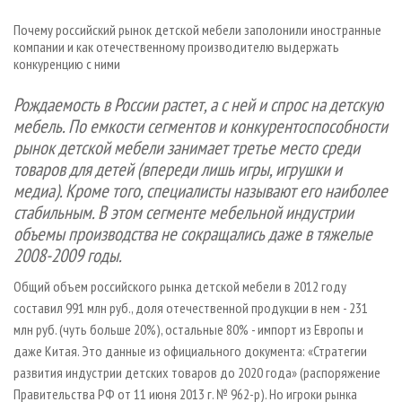
СУШКА ДРЕВЕСИНЫ
ПЕРСОНЫ
КОНТАКТЫ
РЕКЛАМА
Почему российский рынок детской мебели заполонили иностранные
ПРОИЗВОДСТВО ДРЕВЕСНЫХ ПЛИТ
МОБИЛЬНЫЕ ВЫСТАВКИ
РЕКЛАМА НА САЙТЕ
компании и как отечественному производителю выдержать
конкуренцию с ними
ДЕРЕВЯННОЕ ДОМОСТРОЕНИЕ
ОФИЦИАЛЬНЫЕ ДЕЛЕГАЦИИ
ПРОИЗВОДСТВО МЕБЕЛИ
Рождаемость в России растет, а с ней и спрос на детскую
ПРИОРИТЕТНЫЕ ИНВЕСТПРОЕКТЫ
мебель. По емкости сегментов и конкурентоспособности
БИОЭНЕРГЕТИКА
RUSSIAN FORESTRY REVIEW
рынок детской мебели занимает третье место среди
ЦБП
ГАЗЕТА ЛЕСПРОМФОРУМ
товаров для детей (впереди лишь игры, игрушки и
медиа). Кроме того, специалисты называют его наиболее
ИНСТРУМЕНТ И МАТЕРИАЛЫ
БИБЛИОТЕКА СПЕЦИАЛИСТА
стабильным. В этом сегменте мебельной индустрии
объемы производства не сокращались даже в тяжелые
2008-2009 годы.
Общий объем российского рынка детской мебели в 2012 году
составил 991 млн руб., доля отечественной продукции в нем - 231
млн руб. (чуть больше 20%), остальные 80% - импорт из Европы и
даже Китая. Это данные из официального документа: «Стратегии
развития индустрии детских товаров до 2020 года» (распоряжение
Правительства РФ от 11 июня 2013 г. № 962-р). Но игроки рынка