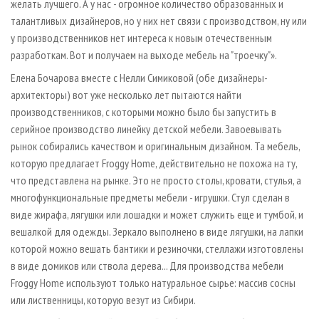
желать лучшего. А у нас - огромное количество образованных и
талантливых дизайнеров, но у них нет связи с производством, ну или
у производственников нет интереса к новым отечественным
разработкам. Вот и получаем на выходе мебель на "троечку"».
Елена Бочарова вместе с Нелли Симиковой (обе дизайнеры-
архитекторы) вот уже несколько лет пытаются найти
производственников, с которыми можно было бы запустить в
серийное производство линейку детской мебели. Завоевывать
рынок собирались качеством и оригинальным дизайном. Та мебель,
которую предлагает Froggy Home, действительно не похожа на ту,
что представлена на рынке. Это не просто столы, кровати, стулья, а
многофункциональные предметы мебели - игрушки. Стул сделан в
виде жирафа, лягушки или лошадки и может служить еще и тумбой, и
вешалкой для одежды. Зеркало выполнено в виде лягушки, на лапки
которой можно вешать бантики и резиночки, стеллажи изготовлены
в виде домиков или ствола дерева... Для производства мебели
Froggy Home используют только натуральное сырье: массив сосны
или лиственницы, которую везут из Сибири.