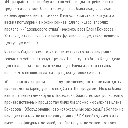
«Мы разработали линейку детской мебели для потребителя со
средним достатком. Ориентиром для нас была скандинавская
мебель оригинального дизайна. И мы всячески старались уйти от
весьма популярных в России комнат "для принцесс" и прочих
проявлений "дворцового стиля", - рассказывает Елена Бочарова. -
Хотели сделать привлектельную, функциональную, качественную и
доступную мебель».
Казалось бы, вот оно - то, чего так не хватало на нашем рынке,
сейчас эту мебель оторвут с руками. Но не тут-то было. Когда дело
дошло до производства и реализации, Елена и ее компаньоны
поняли, что не вписываются в средней ценовой сегмент.
«Очень высоки затраты на аренду помещения, в котором находится
производство (арендуем его под Санкт-Петербургом). Можно было
найти дешевле где-нибудь в Псковской области, но контролировать
производственный процесс там было бы сложно, - объясняет Елена
Бочарова. - Оборудование - это колоссальные расходы. Работаем на
немецких станках, но вот покупку станка с ЧПУ, необходимого для
вырезания фигурных деталей, пока "потянуть" не можем, поэтому