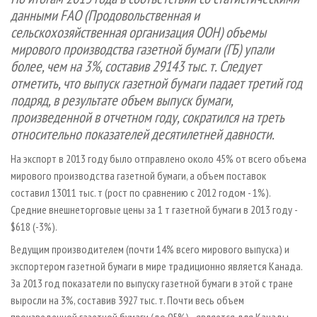
СУШКА ДРЕВЕСИНЫ
ПЕРСОНЫ
КОНТАКТЫ
РЕКЛАМА
данными FАО (Продовольственная и
сельскохозяйственная организация ООН) объемы
ПРОИЗВОДСТВО ДРЕВЕСНЫХ ПЛИТ
МОБИЛЬНЫЕ ВЫСТАВКИ
РЕКЛАМА НА САЙТЕ
мирового производства газетной бумаги (ГБ) упали
ДЕРЕВЯННОЕ ДОМОСТРОЕНИЕ
ОФИЦИАЛЬНЫЕ ДЕЛЕГАЦИИ
более, чем на 3%, составив 29143 тыс. т. Следует
ПРОИЗВОДСТВО МЕБЕЛИ
ПРИОРИТЕТНЫЕ ИНВЕСТПРОЕКТЫ
отметить, что выпуск газетной бумаги падает третий год
подряд, в результате объем выпуск бумаги,
БИОЭНЕРГЕТИКА
RUSSIAN FORESTRY REVIEW
произведенной в отчетном году, сократился на треть
ЦБП
ГАЗЕТА ЛЕСПРОМФОРУМ
относительно показателей десятилетней давности.
ИНСТРУМЕНТ И МАТЕРИАЛЫ
БИБЛИОТЕКА СПЕЦИАЛИСТА
На экспорт в 2013 году было отправлено около 45% от всего объема
мирового производства газетной бумаги, а объем поставок
составил 13011 тыс. т (рост по сравнению с 2012 годом - 1%).
Средние внешнеторговые цены за 1 т газетной бумаги в 2013 году -
$618 (-3%).
Ведущим производителем (почти 14% всего мирового выпуска) и
экспортером газетной бумаги в мире традиционно является Канада.
За 2013 год показатели по выпуску газетной бумаги в этой с тране
выросли на 3%, составив 3927 тыс. т. Почти весь объем