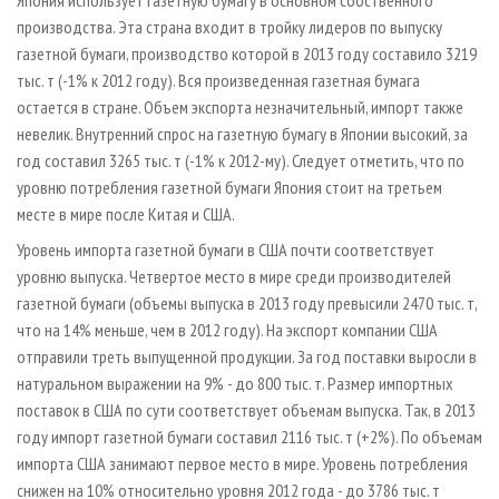
Япония использует газетную бумагу в основном собственного
производства. Эта страна входит в тройку лидеров по выпуску
газетной бумаги, производство которой в 2013 году составило 3219
тыс. т (-1% к 2012 году). Вся произведенная газетная бумага
остается в стране. Объем экспорта незначительный, импорт также
невелик. Внутренний спрос на газетную бумагу в Японии высокий, за
год составил 3265 тыс. т (-1% к 2012-му). Следует отметить, что по
уровню потребления газетной бумаги Япония стоит на третьем
месте в мире после Китая и США.
Уровень импорта газетной бумаги в США почти соответствует
уровню выпуска. Четвертое место в мире среди производителей
газетной бумаги (объемы выпуска в 2013 году превысили 2470 тыс. т,
что на 14% меньше, чем в 2012 году). На экспорт компании США
отправили треть выпущенной продукции. За год поставки выросли в
натуральном выражении на 9% - до 800 тыс. т. Размер импортных
поставок в США по сути соответствует объемам выпуска. Так, в 2013
году импорт газетной бумаги составил 2116 тыс. т (+2%). По объемам
импорта США занимают первое место в мире. Уровень потребления
снижен на 10% относительно уровня 2012 года - до 3786 тыс. т