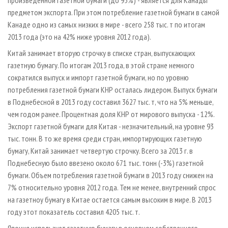
произведенной газетной бумаги (до 95%) - является для Канады
предметом экспорта. При этом потребление газетной бумаги в самой
Канаде одно из самых низких в мире - всего 258 тыс. т по итогам
2013 года (это на 42% ниже уровня 2012 года).
Китай занимает вторую строчку в списке стран, выпускающих
газетную бумагу. По итогам 2013 года, в этой стране немного
сократился выпуск и импорт газетной бумаги, но по уровню
потребления газетной бумаги КНР осталась лидером. Выпуск бумаги
в Поднебесной в 2013 году составил 3627 тыс. т, что на 5% меньше,
чем годом ранее. Процентная доля КНР от мирового выпуска - 12%.
Экспорт газетной бумаги для Китая - незначительный, на уровне 93
тыс. тонн. В то же время среди стран, импортирующих газетную
бумагу, Китай занимает четвертую строчку. Всего за 2013 г. в
Поднебесную было ввезено около 671 тыс. тонн (-3%) газетной
бумаги. Объем потребления газетной бумаги в 2013 году снижен на
7% относительно уровня 2012 года. Тем не менее, внутренний спрос
на газетноу бумагу в Китае остается самым высоким в мире. В 2013
году этот показатель составил 4205 тыс. т.