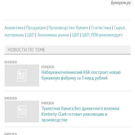
Бумпром.ру
Аналитика
|
Продукция
|
Производство бумаги
|
Статистика
|
Сырье,
материалы
|
ЦБП
|
Экономика, рынок
|
ЦБП
|
ЦБП: ЛПИ рекомендует
НОВОСТИ ПО ТЕМЕ
05.08.2026
05.08.2026
Набережночелнинский КБК построит новую
бумажную фабрику за 3 млрд рублей
04.08.2026
04.08.2026
Туалетная бумага без древесного волокна:
Kimberly-Clark готовит революцию в
производстве
04.08.2026