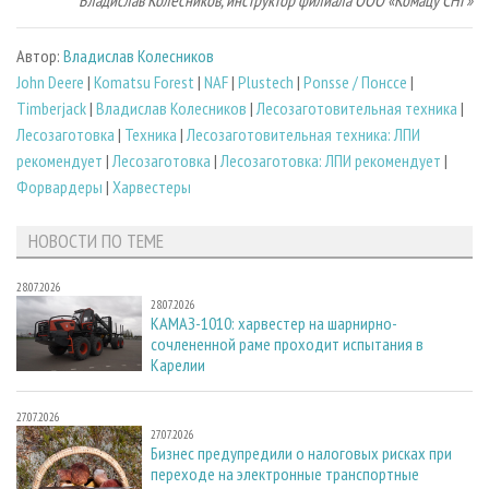
Владислав Колесников, инструктор филиала ООО «Комацу СНГ»
Автор:
Владислав Колесников
John Deere
|
Komatsu Forest
|
NAF
|
Plustech
|
Ponsse / Понссе
|
Timberjack
|
Владислав Колесников
|
Лесозаготовительная техника
|
Лесозаготовка
|
Техника
|
Лесозаготовительная техника: ЛПИ
рекомендует
|
Лесозаготовка
|
Лесозаготовка: ЛПИ рекомендует
|
Форвардеры
|
Харвестеры
НОВОСТИ ПО ТЕМЕ
28.07.2026
28.07.2026
КАМАЗ-1010: харвестер на шарнирно-
сочлененной раме проходит испытания в
Карелии
27.07.2026
27.07.2026
Бизнес предупредили о налоговых рисках при
переходе на электронные транспортные