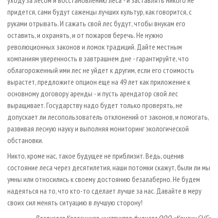
уходу за лесом и восстановлению леса - и заставлять никого не
придется, сами будут саженцы лучших культур, как говорится, с
руками отрывать. И сажать свой лес будут, чтобы внукам его
оставить, и охранять, и от пожаров беречь. Не нужно
революционных законов и ломок традиций. Дайте местным
компаниям уверенность в завтрашнем дне - гарантируйте, что
облагороженный ими лес не уйдет к другим, если его стоимость
вырастет, предложите опцион еще на 49 лет как приложение к
основному договору аренды - и пусть арендатор свой лес
выращивает. Государству надо будет только проверять, не
допускает ли лесопользователь отклонений от законов, и помогать,
развивая лесную науку и выполняя мониторинг экологической
обстановки.
Никто, кроме нас, такое будущее не приблизит. Ведь, оценив
состояние леса через десятилетия, наши потомки скажут, были ли мы
умны или относились к своему достоянию безалаберно. Не будем
надеяться на то, что кто-то сделает лучше за нас. Давайте в меру
своих сил менять ситуацию в лучшую сторону!