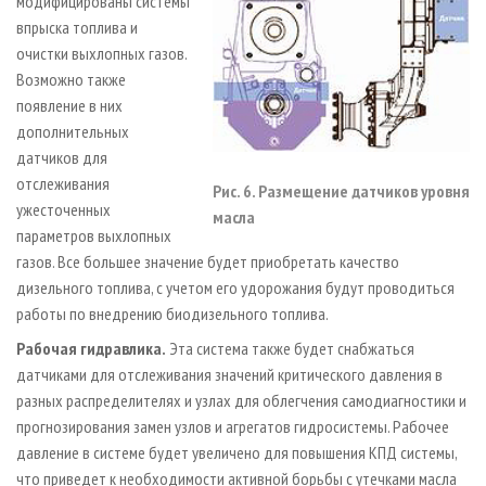
модифицированы системы
впрыска топлива и
очистки выхлопных газов.
Возможно также
появление в них
дополнительных
датчиков для
отслеживания
Рис. 6. Размещение датчиков уровня
ужесточенных
масла
параметров выхлопных
газов. Все большее значение будет приобретать качество
дизельного топлива, с учетом его удорожания будут проводиться
работы по внедрению биодизельного топлива.
Рабочая гидравлика.
Эта система также будет снабжаться
датчиками для отслеживания значений критического давления в
разных распределителях и узлах для облегчения самодиагностики и
прогнозирования замен узлов и агрегатов гидросистемы. Рабочее
давление в системе будет увеличено для повышения КПД системы,
что приведет к необходимости активной борьбы с утечками масла