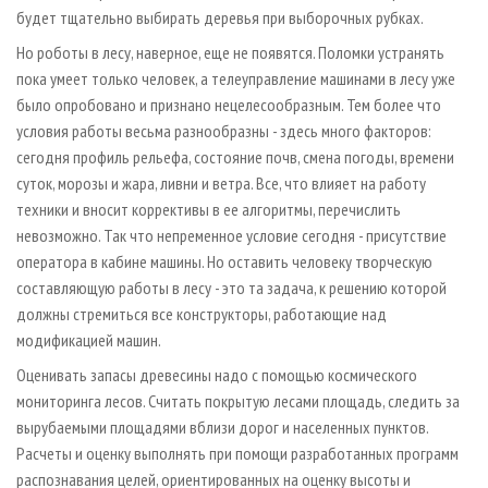
будет тщательно выбирать деревья при выборочных рубках.
Но роботы в лесу, наверное, еще не появятся. Поломки устранять
пока умеет только человек, а телеуправление машинами в лесу уже
было опробовано и признано нецелесообразным. Тем более что
условия работы весьма разнообразны - здесь много факторов:
сегодня профиль рельефа, состояние почв, смена погоды, времени
суток, морозы и жара, ливни и ветра. Все, что влияет на работу
техники и вносит коррективы в ее алгоритмы, перечислить
невозможно. Так что непременное условие сегодня - присутствие
оператора в кабине машины. Но оставить человеку творческую
составляющую работы в лесу - это та задача, к решению которой
должны стремиться все конструкторы, работающие над
модификацией машин.
Оценивать запасы древесины надо с помощью космического
мониторинга лесов. Считать покрытую лесами площадь, следить за
вырубаемыми площадями вблизи дорог и населенных пунктов.
Расчеты и оценку выполнять при помощи разработанных программ
распознавания целей, ориентированных на оценку высоты и