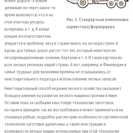
новые дороги - к новым
делянкам, но через какое-то
время выясняется, что и на
Рис. 1. Стандартная компоновка
этих участках ресурсы
харвестера/форвардера
исчерпаны, и т. д. В конце
концов лесозаготовитель
упирается в проблему: леса в стране много, но он недоступен. А
вдоль доступных дорог растет тот лес, который неинтересен
лесопромышленникам: осинник, березняк и т. п. И такая картина во
всех лесных регионах нашей страны. А вот, например, в Финляндии в
самые трудные для экономики времена не отказывались от
неистощительного подхода к использованию лесных запасов.
Неистощительный способ ведения лесного хозяйства оказывает
большое влияние на развитие лесного машиностроения в мире.
Оставив пока за скобками хлыстовую технологию заготовок,
которая в принципе так же востребована и может применяться на
сплошных рубках, подробно рассмотрим особенности сортиментной
технологии заготовки древесины, а также конструкции и
возможности лесных машин, используемых при этой технологии