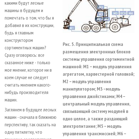
какими будут лесные
машины в будущем и
помечтать о том, что бы я
добавил в их конструкции,
будь я главным
конструктором
Рис. 5. Принципиальная схема
сортиментных машин?
размещения электронных блоков
Сразу оговорюсь: все
системы управления сортиментной
сказанное ниже - только
машиной: М1 – модуль управления
мое мнение, которое ни в
агрегатом, харвестерной головкой;
коем случае не следует
М2 – модуль управления
считать мнением какого-
манипулятором; М3 –модуль
нибудь производителя
управления джойстиками; М4 –
машин.
центральный модуль управления,
Заглянем в будущее лесных
связывающий систему модулей в
машин - сначала в ближнюю
одно целое, а также раздающий
перспективу, так сказать на
электропитание; М5 – модуль
одну пятилетку, что
управления трансмиссией; М6 –