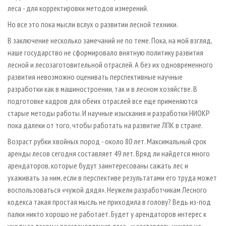
леса - для корректировки методов измерений.
Но все это пока мысли вслух о развитии лесной техники.
В заключение несколько замечаний не по теме. Пока, на мой взгляд,
наше государство не сформировало внятную политику развития
лесной и лесозаготовительной отраслей. А без их одновременного
развития невозможно оценивать перспективные научные
разработки как в машиностроении, так и в лесном хозяйстве. В
подготовке кадров для обеих отраслей все еще применяются
старые методы работы. И научные изыскания и разработки НИОКР
пока далеки от того, чтобы работать на развитие ЛПК в стране.
Возраст рубки хвойных пород - около 80 лет. Максимальный срок
аренды лесов сегодня составляет 49 лет. Вряд ли найдется много
арендаторов, которые будут заинтересованы сажать лес и
ухаживать за ним, если в перспективе результатами его труда может
воспользоваться «чужой дядя». Неужели разработчикам Лесного
кодекса такая простая мысль не приходила в голову? Ведь из-под
палки никто хорошо не работает. Будет у арендаторов интерес к