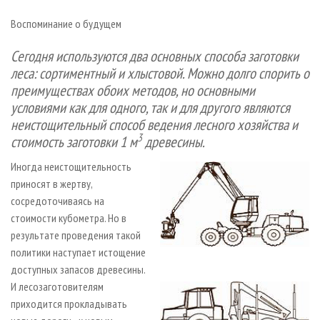
СУШКА ДРЕВЕСИНЫ
ПЕРСОНЫ
КОНТАКТЫ
РЕКЛАМА
Воспоминание о будущем
ПРОИЗВОДСТВО ДРЕВЕСНЫХ ПЛИТ
МОБИЛЬНЫЕ ВЫСТАВКИ
РЕКЛАМА НА САЙТЕ
Сегодня используются два основных способа заготовки
ДЕРЕВЯННОЕ ДОМОСТРОЕНИЕ
ОФИЦИАЛЬНЫЕ ДЕЛЕГАЦИИ
леса: сортиментный и хлыстовой. Можно долго спорить о
ПРОИЗВОДСТВО МЕБЕЛИ
ПРИОРИТЕТНЫЕ ИНВЕСТПРОЕКТЫ
преимуществах обоих методов, но основными
БИОЭНЕРГЕТИКА
RUSSIAN FORESTRY REVIEW
условиями как для одного, так и для другого являются
неистощительный способ ведения лесного хозяйства и
ЦБП
ГАЗЕТА ЛЕСПРОМФОРУМ
3
стоимость заготовки 1 м
древесины.
ИНСТРУМЕНТ И МАТЕРИАЛЫ
БИБЛИОТЕКА СПЕЦИАЛИСТА
Иногда неистощительность
приносят в жертву,
сосредоточиваясь на
стоимости кубометра. Но в
результате проведения такой
политики наступает истощение
доступных запасов древесины.
И лесозаготовителям
приходится прокладывать