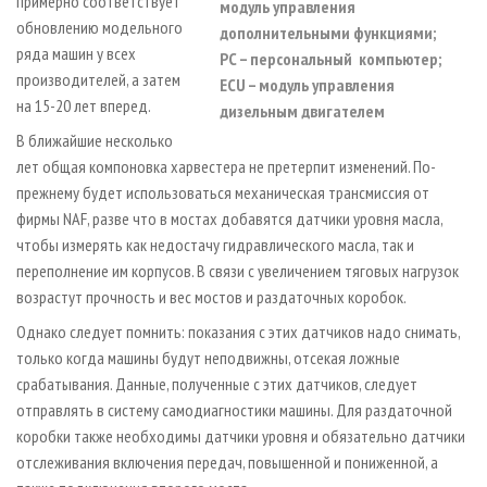
примерно соответствует
модуль управления
обновлению модельного
дополнительными функциями;
ряда машин у всех
РС – персональный компьютер;
производителей, а затем
ECU – модуль управления
на 15-20 лет вперед.
дизельным двигателем
В ближайшие несколько
лет общая компоновка харвестера не претерпит изменений. По-
прежнему будет использоваться механическая трансмиссия от
фирмы NAF, разве что в мостах добавятся датчики уровня масла,
чтобы измерять как недостачу гидравлического масла, так и
переполнение им корпусов. В связи с увеличением тяговых нагрузок
возрастут прочность и вес мостов и раздаточных коробок.
Однако следует помнить: показания с этих датчиков надо снимать,
только когда машины будут неподвижны, отсекая ложные
срабатывания. Данные, полученные с этих датчиков, следует
отправлять в систему самодиагностики машины. Для раздаточной
коробки также необходимы датчики уровня и обязательно датчики
отслеживания включения передач, повышенной и пониженной, а