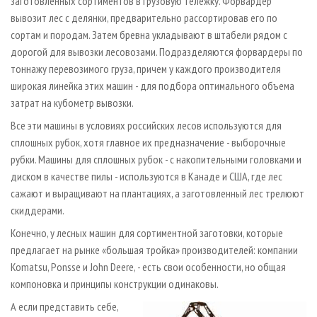
заготовленных сортиментов в грузовую тележку. Форвардер
вывозит лес с делянки, предварительно рассортировав его по
сортам и породам. Затем бревна укладывают в штабели рядом с
дорогой для вывозки лесовозами. Подразделяются форвардеры по
тоннажу перевозимого груза, причем у каждого производителя
широкая линейка этих машин - для подбора оптимального объема
затрат на кубометр вывозки.
Все эти машины в условиях российских лесов используются для
сплошных рубок, хотя главное их предназначение - выборочные
рубки. Машины для сплошных рубок - с накопительными головками и
диском в качестве пилы - используются в Канаде и США, где лес
сажают и выращивают на плантациях, а заготовленный лес трелюют
скиддерами.
Конечно, у лесных машин для сортиментной заготовки, которые
предлагает на рынке «большая тройка» производителей: компании
Komatsu, Ponsse и John Deere, - есть свои особенности, но общая
компоновка и принципы конструкции одинаковы.
А если представить себе,