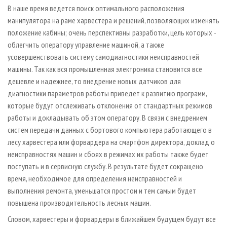
В наше время ведется поиск оптимального расположения
манипулятора на раме харвестера и решений, позволяющих изменять
положение кабины; очень перспективны разработки, цель которых -
облегчить оператору управление машиной, а также
усовершенствовать систему самодиагностики неисправностей
машины. Так как вся промышленная электроника становится все
дешевле и надежнее, то внедрение новых датчиков для
диагностики параметров работы приведет к развитию программ,
которые будут отслеживать отклонения от стандартных режимов
работы и докладывать об этом оператору. В связи с внедрением
систем передачи данных с бортового компьютера работающего в
лесу харвестера или форвардера на смартфон директора, доклад о
неисправностях машин и сбоях в режимах их работы также будет
поступать и в сервисную службу. В результате будет сокращено
время, необходимое для определения неисправностей и
выполнения ремонта, уменьшатся простои и тем самым будет
повышена производительность лесных машин.
Словом, харвестеры и форвардеры в ближайшем будущем будут все