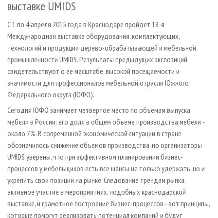
выставке UMIDS
СУШКА ДРЕВЕСИНЫ
ПЕРСОНЫ
КОНТАКТЫ
РЕКЛАМА
ПРОИЗВОДСТВО ДРЕВЕСНЫХ ПЛИТ
МОБИЛЬНЫЕ ВЫСТАВКИ
РЕКЛАМА НА САЙТЕ
С 1 по 4 апреля 2015 года в Краснодаре пройдет 18­-я
Международная выставка оборудования, комплектующих,
ДЕРЕВЯННОЕ ДОМОСТРОЕНИЕ
ОФИЦИАЛЬНЫЕ ДЕЛЕГАЦИИ
технологий и продукции дерево­-обрабатывающей и мебельной
ПРОИЗВОДСТВО МЕБЕЛИ
ПРИОРИТЕТНЫЕ ИНВЕСТПРОЕКТЫ
промышленности UMIDS. Результаты предыдущих экспозиций
БИОЭНЕРГЕТИКА
свидетельствуют о ее масштабе, высокой посещаемости и
RUSSIAN FORESTRY REVIEW
значимости для профессионалов мебельной отрасли Южного
ЦБП
ГАЗЕТА ЛЕСПРОМФОРУМ
Федерального округа (ЮФО).
ИНСТРУМЕНТ И МАТЕРИАЛЫ
БИБЛИОТЕКА СПЕЦИАЛИСТА
Сегодня ЮФО занимает четвертое место по объемам выпуска
мебели в России: его доля в общем объеме производства мебели -
около 7%. В современной экономической ситуации в стране
обозначилось снижение объемов производства, но организаторы
UMIDS уверены, что при эффективном планировании бизнес­-
процессов у мебельщиков есть все шансы не только удержать, но и
укрепить свои позиции на рынке. Следование трендам рынка,
активное участие в мероприятиях, подобных краснодарской
выставке, и грамотное построение бизнес­-процессов - вот принципы,
которые помогут реализовать потенциал компаний и будут