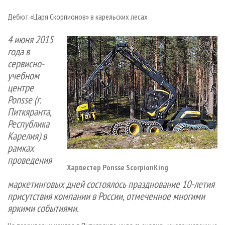
СУШКА ДРЕВЕСИНЫ
ПЕРСОНЫ
КОНТАКТЫ
РЕКЛАМА
Дебют «Царя Скорпионов» в карельских лесах
ПРОИЗВОДСТВО ДРЕВЕСНЫХ ПЛИТ
МОБИЛЬНЫЕ ВЫСТАВКИ
РЕКЛАМА НА САЙТЕ
4 июня 2015
ДЕРЕВЯННОЕ ДОМОСТРОЕНИЕ
ОФИЦИАЛЬНЫЕ ДЕЛЕГАЦИИ
года в
ПРОИЗВОДСТВО МЕБЕЛИ
ПРИОРИТЕТНЫЕ ИНВЕСТПРОЕКТЫ
сервисно-
БИОЭНЕРГЕТИКА
RUSSIAN FORESTRY REVIEW
учебном
центре
ЦБП
ГАЗЕТА ЛЕСПРОМФОРУМ
Ponsse (г.
ИНСТРУМЕНТ И МАТЕРИАЛЫ
БИБЛИОТЕКА СПЕЦИАЛИСТА
Питкяранта,
Республика
Карелия) в
рамках
проведения
Харвестер Ponsse ScorpionKing
маркетинговых дней состоялось празднование 10-летия
присутствия компании в России, отмеченное многими
яркими событиями.