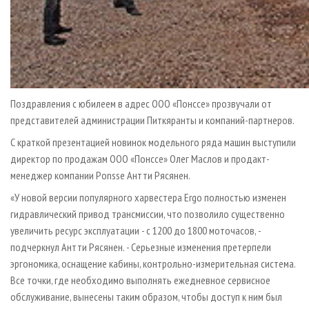
Поздравления с юбилеем в адрес ООО «Понссе» прозвучали от
представителей администрации Питкяранты и компаний-партнеров.
С краткой презентацией новинок модельного ряда машин выступили
директор по продажам ООО «Понссе» Олег Маслов и продакт-
менеджер компании Ponsse Антти Рясянен.
«У новой версии популярного харвестера Ergo полностью изменен
гидравлический привод трансмиссии, что позволило существенно
увеличить ресурс эксплуатации - с 1200 до 1800 моточасов, -
подчеркнул Антти Рясянен. - Серьезные изменения претерпели
эргономика, оснащение кабины, контрольно-измерительная система.
Все точки, где необходимо выполнять ежедневное сервисное
обслуживание, вынесены таким образом, чтобы доступ к ним был