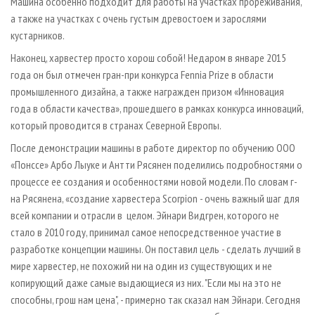
Машина особенно подходит для работы на участках прореживания,
а также на участках с очень густым древостоем и зарослями
кустарников.
Наконец, харвестер просто хорош собой! Недаром в январе 2015
года он был отмечен гран-при конкурса Fennia Prize в области
промышленного дизайна, а также награжден призом «Инновация
года в области качества», прошедшего в рамках конкурса инноваций,
который проводится в странах Северной Европы.
После демонстрации машины в работе директор по обучению ООО
«Понссе» Арбо Лыуке и Антти Рясянен поделились подробностями о
процессе ее создания и особенностями новой модели. По словам г-
на Рясянена, «создание харвестера Scorpion - очень важный шаг для
всей компании и отрасли в целом. Эйнари Видгрен, которого не
стало в 2010 году, принимал самое непосредственное участие в
разработке концепции машины. Он поставил цель - сделать лучший в
мире харвестер, не похожий ни на один из существующих и не
копирующий даже самые выдающиеся из них. "Если мы на это не
способны, грош нам цена", - примерно так сказал нам Эйнари. Сегодня