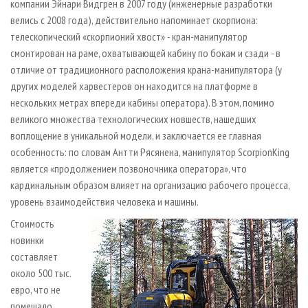
компании Эйнари Видгрен в 2007 году (инженерные разработки
велись с 2008 года), действительно напоминает скорпиона:
телескопический «скорпионий хвост» - кран-манипулятор
смонтирован на раме, охватывающей кабину по бокам и сзади - в
отличие от традиционного расположения крана-манипулятора (у
других моделей харвестеров он находится на платформе в
нескольких метрах впереди кабины оператора). В этом, помимо
великого множества технологических новшеств, нашедших
воплощение в уникальной модели, и заключается ее главная
особенность: по словам Антти Рясянена, манипулятор ScorpionKing
является «продолжением позвоночника оператора», что
кардинальным образом влияет на организацию рабочего процесса,
уровень взаимодействия человека и машины.
Стоимость
новинки
составляет
около 500 тыс.
евро, что не
помешало