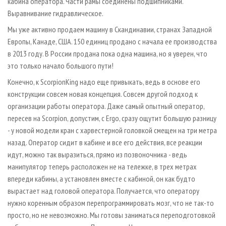
кабина оператора. Части рамы соединены подшипниками.
Выравнивание гидравлическое.
Мы уже активно продаем машину в Скандинавии, странах Западной
Европы, Канаде, США. 150 единиц продано с начала ее производства
в 2013 году. В России продана пока одна машина, но я уверен, что
это только начало большого пути!
Конечно, к ScorpionKing надо еще привыкать, ведь в основе его
конструкции совсем новая концепция. Совсем другой подход к
организации работы оператора. Даже самый опытный оператор,
пересев на Scorpion, допустим, с Ergo, сразу ощутит большую разницу
- у новой модели кран с харвестерной головкой смещен на три метра
назад. Оператор сидит в кабине и все его действия, все реакции
идут, можно так выразиться, прямо из позвоночника - ведь
манипулятор теперь расположен не на тележке, в трех метрах
впереди кабины, а установлен вместе с кабиной, он как будто
вырастает над головой оператора. Получается, что оператору
нужно коренным образом перепрограммировать мозг, что не так-то
просто, но не невозможно. Мы готовы заниматься переподготовкой