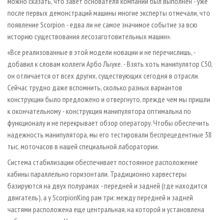
можно сказать, что завет основателя компании был выполнен - уже
после первых демонстраций машины многие эксперты отмечали, что
появление Scorpion - едва ли не самое значимое событие за всю
историю существования лесозаготовительных машин».
«Все реализованные в этой модели новации и не перечислишь, -
добавил к словам коллеги Арбо Лыуке. - Взять хоть манипулятор С50,
он отличается от всех других, существующих сегодня в отрасли.
Сейчас трудно даже вспомнить, сколько разных вариантов
конструкции было предложено и отвергнуто, прежде чем мы пришли
к окончательному - конструкция манипулятора оптимальна по
функционалу и не перекрывает обзор оператору. Чтобы обеспечить
надежность манипулятора, мы его тестировали беспрецедентные 38
тыс. моточасов в нашей специальной лаборатории.
Система стабилизации обеспечивает постоянное расположение
кабины параллельно горизонтали. Традиционно харвестеры
базируются на двух полурамах - передней и задней (где находится
двигатель), а у ScorpionKing рам три: между передней и задней
частями расположена еще центральная, на которой и установлена