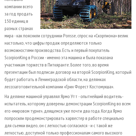
компании всего
за год продать
150 единиц в
разных странах
мира - как пояснили сотрудники Ponsse, спрос на «Скорпиона» велик
настолько, что цифры продаж определяются только
возможностями производства. Есть и первый покупатель
ScorpionKing в России - именно эта машина и была показана
участникам торжеств в Питкяранте. Более того, во время
презентации был подписан договор на второй ScorpionKing, который
будет работать в Ленинградской области, на делянках
лесозаготовительной компании «Грин Форест Костомукша».
На делянке машиной управлял Ярмо Утт - опытнейший водитель-
испытатель, которому доверены демонстрации ScorpionKing во всем
его «мировом турне», длящемся уже почти два года. Когда Ярмо
попросили продемонстрировать харвестер в работе специально
для съемки видео, он с легкостью согласился - и с такой же
легкостью, доступной только профессионалам самого высокого