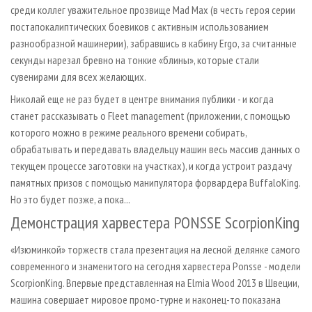
среди коллег уважительное прозвище Mad Max (в честь героя серии
постапокалиптических боевиков с активным использованием
разнообразной машинерии), забравшись в кабину Ergo, за считанные
секунды нарезал бревно на тонкие «блины», которые стали
сувенирами для всех желающих.
Николай еще не раз будет в центре внимания публики - и когда
станет рассказывать о Fleet management (приложении, с помощью
которого можно в режиме реального времени собирать,
обрабатывать и передавать владельцу машин весь массив данных о
текущем процессе заготовки на участках), и когда устроит раздачу
памятных призов с помощью манипулятора форвардера BuffaloKing.
Но это будет позже, а пока...
Демонстрация харвестера PONSSE ScorpionKing
«Изюминкой» торжеств стала презентация на лесной делянке самого
современного и знаменитого на сегодня харвестера Ponsse - модели
ScorpionKing. Впервые представленная на Elmia Wood 2013 в Швеции,
машина совершает мировое промо-турне и наконец-то показана