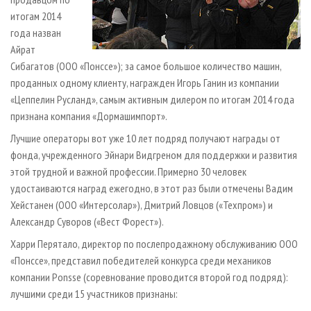
итогам 2014
года назван
Айрат
Сибагатов (ООО «Понссе»); за самое большое количество машин,
проданных одному клиенту, награжден Игорь Ганин из компании
«Цеппелин Русланд», самым активным дилером по итогам 2014 года
признана компания «Дормашимпорт».
Лучшие операторы вот уже 10 лет подряд получают награды от
фонда, учрежденного Эйнари Видгреном для поддержки и развития
этой трудной и важной профессии. Примерно 30 человек
удостаиваются наград ежегодно, в этот раз были отмечены Вадим
Хейстанен (ООО «Интерсолар»), Дмитрий Ловцов («Техпром») и
Александр Суворов («Вест Форест»).
Харри Перятало, директор по послепродажному обслуживанию ООО
«Понссе», представил победителей конкурса среди механиков
компании Ponsse (соревнование проводится второй год подряд):
лучшими среди 15 участников признаны: