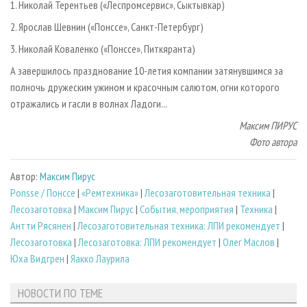
1. Николай Терентьев («Леспромсервис», Сыктывкар)
2. Ярослав Шевнин («Понссе», Санкт-Петербург)
3. Николай Коваленко («Понссе», Питкяранта)
А завершилось празднование 10-летия компании затянувшимся за
полночь дружеским ужином и красочным салютом, огни которого
отражались и гасли в волнах Ладоги...
Максим ПИРУС
Фото автора
Автор:
Максим Пирус
Ponsse / Понссе
|
«Ремтехника»
|
Лесозаготовительная техника
|
Лесозаготовка
|
Максим Пирус
|
События, мероприятия
|
Техника
|
Антти Рясянен
|
Лесозаготовительная техника: ЛПИ рекомендует
|
Лесозаготовка
|
Лесозаготовка: ЛПИ рекомендует
|
Олег Маслов
|
Юха Видгрен
|
Яакко Лаурила
НОВОСТИ ПО ТЕМЕ