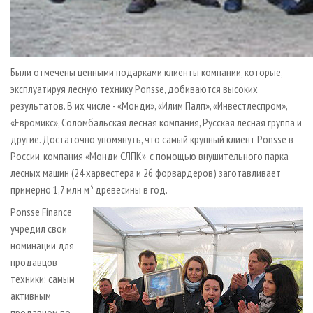
Были отмечены ценными подарками клиенты компании, которые,
эксплуатируя лесную технику Ponsse, добиваются высоких
результатов. В их числе - «Монди», «Илим Палп», «Инвестлеспром»,
«Евромикс», Соломбальская лесная компания, Русская лесная группа и
другие. Достаточно упомянуть, что самый крупный клиент Ponsse в
России, компания «Монди СЛПК», с помощью внушительного парка
лесных машин (24 харвестера и 26 форвардеров) заготавливает
3
примерно 1,7 млн м
древесины в год.
Ponsse Finance
учредил свои
номинации для
продавцов
техники: самым
активным
продавцом по