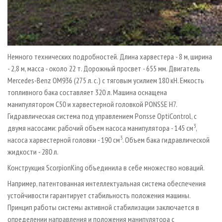
Немного технических подробностей. Длина харвестера - 8 м, ширина
- 2,8 м, масса - около 22 т. Дорожный просвет - 655 мм. Двигатель
Mercedes-Benz OM936 (275 л. с.) с тяговым усилием 180 кН. Емкость
топливного бака составляет 320 л. Машина оснащена
манипулятором С50 и харвестерной головкой PONSSE H7.
Гидравлическая система под управлением Ponsse OptiControl, с
3
двумя насосами: рабочий объем насоса манипулятора - 145 см
,
3
насоса харвестерной головки - 190 см
. Объем бака гидравлической
жидкости - 280 л.
Конструкция ScorpionKing объединила в себе множество новаций.
Например, патентованная интеллектуальная система обеспечения
устойчивости гарантирует стабильность положения машины.
Принцип работы системы активной стабилизации заключается в
определении направления и положения манипулятора с