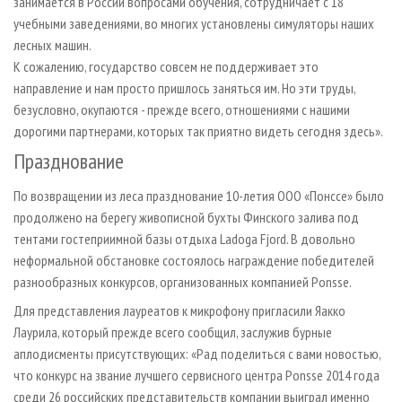
занимается в России вопросами обучения, сотрудничает с 18
учебными заведениями, во многих установлены симуляторы наших
лесных машин.
К сожалению, государство совсем не поддерживает это
направление и нам просто пришлось заняться им. Но эти труды,
безусловно, окупаются - прежде всего, отношениями с нашими
дорогими партнерами, которых так приятно видеть сегодня здесь».
Празднование
По возвращении из леса празднование 10-летия ООО «Понссе» было
продолжено на берегу живописной бухты Финского залива под
тентами гостеприимной базы отдыха Ladoga Fjord. В довольно
неформальной обстановке состоялось награждение победителей
разнообразных конкурсов, организованных компанией Ponsse.
Для представления лауреатов к микрофону пригласили Яакко
Лаурила, который прежде всего сообщил, заслужив бурные
аплодисменты присутствующих: «Рад поделиться с вами новостью,
что конкурс на звание лучшего сервисного центра Ponsse 2014 года
среди 26 российских представительств компании выиграл именно