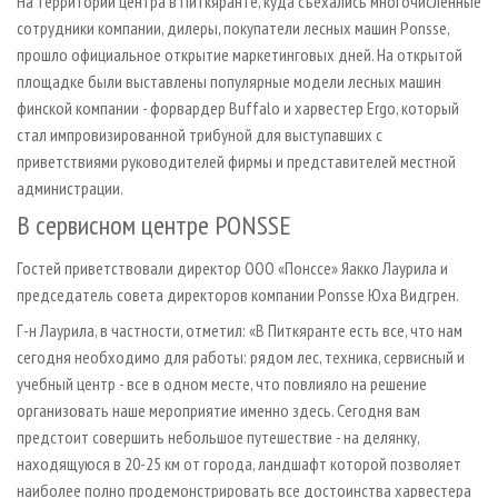
На территории центра в Питкяранте, куда съехались многочисленные
сотрудники компании, дилеры, покупатели лесных машин Ponsse,
прошло официальное открытие маркетинговых дней. На открытой
площадке были выставлены популярные модели лесных машин
финской компании - форвардер Buffalo и харвестер Ergo, который
стал импровизированной трибуной для выступавших с
приветствиями руководителей фирмы и представителей местной
администрации.
В сервисном центре PONSSE
Гостей приветствовали директор ООО «Понссе» Яакко Лаурила и
председатель совета директоров компании Ponsse Юха Видгрен.
Г-н Лаурила, в частности, отметил: «В Питкяранте есть все, что нам
сегодня необходимо для работы: рядом лес, техника, сервисный и
учебный центр - все в одном месте, что повлияло на решение
организовать наше мероприятие именно здесь. Сегодня вам
предстоит совершить небольшое путешествие - на делянку,
находящуюся в 20-25 км от города, ландшафт которой позволяет
наиболее полно продемонстрировать все достоинства харвестера